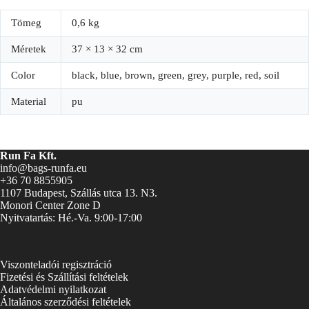
Tömeg
0,6 kg
Méretek
37 × 13 × 32 cm
Color
black, blue, brown, green, grey, purple, red, soil
Material
pu
Run Fa Kft.
info@bags-runfa.eu
+36 70 8855905
1107 Budapest, Szállás utca 13. N3.
Monori Center Zone D
Nyitvatartás: Hé.-Va. 9:00-17:00
Viszonteladói regisztráció
Fizetési és Szállítási feltételek
Adatvédelmi nyilatkozat
Általános szerződési feltételek