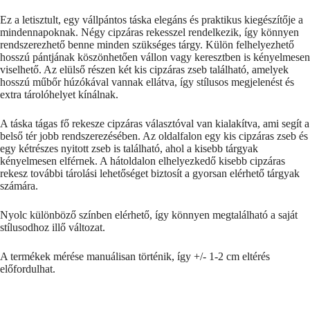
Ez a letisztult, egy vállpántos táska elegáns és praktikus kiegészítője a
mindennapoknak. Négy cipzáras rekesszel rendelkezik, így könnyen
rendszerezhető benne minden szükséges tárgy. Külön felhelyezhető
hosszú pántjának köszönhetően vállon vagy keresztben is kényelmesen
viselhető. Az elülső részen két kis cipzáras zseb található, amelyek
hosszú műbőr húzókával vannak ellátva, így stílusos megjelenést és
extra tárolóhelyet kínálnak.
A táska tágas fő rekesze cipzáras választóval van kialakítva, ami segít a
belső tér jobb rendszerezésében. Az oldalfalon egy kis cipzáras zseb és
egy kétrészes nyitott zseb is található, ahol a kisebb tárgyak
kényelmesen elférnek. A hátoldalon elhelyezkedő kisebb cipzáras
rekesz további tárolási lehetőséget biztosít a gyorsan elérhető tárgyak
számára.
Nyolc különböző színben elérhető, így könnyen megtalálható a saját
stílusodhoz illő változat.
A termékek mérése manuálisan történik, így +/- 1-2 cm eltérés
előfordulhat.