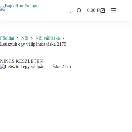
Skip
to
0,00
Ft
Shopping
content
cart
Főoldal
Női
Női válltáska
Letisztult egy vállpántos táska 2175
NINCS KÉSZLETEN