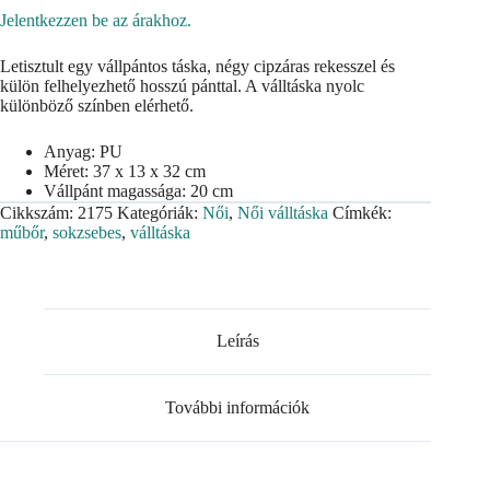
Jelentkezzen be az árakhoz.
Letisztult egy vállpántos táska, négy cipzáras rekesszel és
külön felhelyezhető hosszú pánttal. A válltáska nyolc
különböző színben elérhető.
Anyag: PU
Méret: 37 x 13 x 32 cm
Vállpánt magassága: 20 cm
Cikkszám:
2175
Kategóriák:
Női
,
Női válltáska
Címkék:
műbőr
,
sokzsebes
,
válltáska
Leírás
További információk