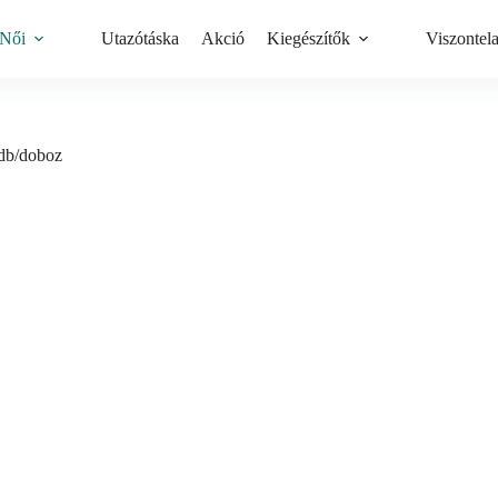
Női
Utazótáska
Akció
Kiegészítők
Viszontel
2db/doboz