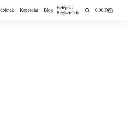
Belépés /
adóknak
Kapcsolat
Blog
0,00
Ft
Shopping
Regisztráció
cart