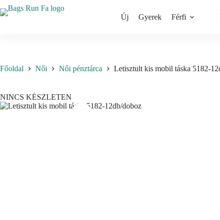
Skip
to
Új
Gyerek
Férfi
content
Főoldal
Női
Női pénztárca
Letisztult kis mobil táska 5182-1
NINCS KÉSZLETEN