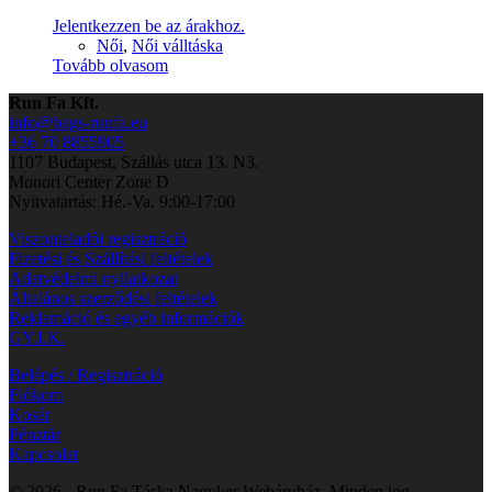
Jelentkezzen be az árakhoz.
Női
,
Női válltáska
Tovább olvasom
Run Fa Kft.
info@bags-runfa.eu
+36 70 8855905
1107 Budapest, Szállás utca 13. N3.
Monori Center Zone D
Nyitvatartás: Hé.-Va. 9:00-17:00
Viszonteladói regisztráció
Fizetési és Szállítási feltételek
Adatvédelmi nyilatkozat
Általános szerződési feltételek
Reklamáció és egyéb információk
GY.I.K.
Belépés / Regisztráció
Fiókom
Kosár
Pénztár
Kapcsolat
© 2026 - Run Fa Táska Nagyker Webáruház. Minden jog