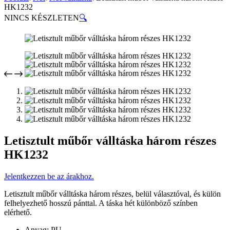
HK1232
NINCS KÉSZLETEN
🔍
Letisztult műbőr válltáska három részes
HK1232
Jelentkezzen be az árakhoz.
Letisztult műbőr válltáska három részes, belül választóval, és külön
felhelyezhető hosszú pánttal. A táska hét különböző színben
elérhető.
Anyag: PU