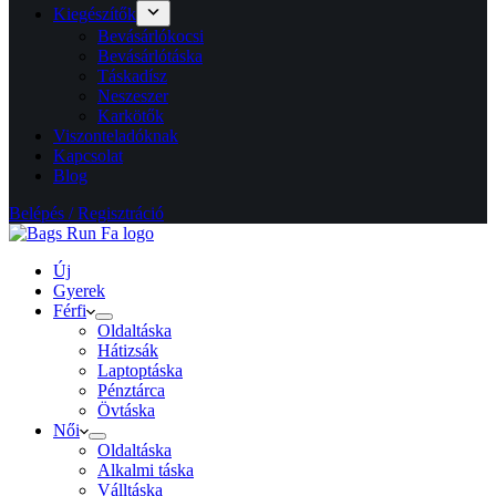
Kiegészítők
Bevásárlókocsi
Bevásárlótáska
Táskadísz
Neszeszer
Karkötők
Viszonteladóknak
Kapcsolat
Blog
Belépés / Regisztráció
Új
Gyerek
Férfi
Oldaltáska
Hátizsák
Laptoptáska
Pénztárca
Övtáska
Női
Oldaltáska
Alkalmi táska
Válltáska