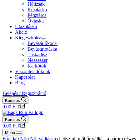
Hátizsák
Kézitáska
Pénztárca
Övtáska
Utazótáska
Akció
Kiegészítők
Bevásárlókocsi
Bevásárlótáska
Táskadísz
Neszeszer
Karkötők
Viszonteladóknak
Kapcsolat
Blog
Belépés / Regisztráció
Keresés
Shopping
0,00
Ft
0
cart
Keresés
Shopping
0,00
Ft
0
cart
Menu
Főoldal
Női
Női válltáska
Letisztult műbőr válltáska három részes