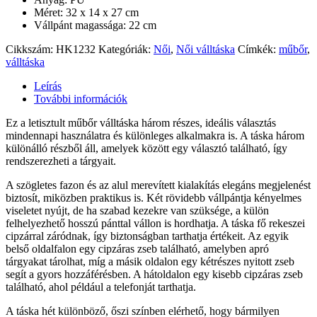
Méret: 32 x 14 x 27 cm
Vállpánt magassága: 22 cm
Cikkszám:
HK1232
Kategóriák:
Női
,
Női válltáska
Címkék:
műbőr
,
válltáska
Leírás
További információk
Ez a letisztult műbőr válltáska három részes, ideális választás
mindennapi használatra és különleges alkalmakra is. A táska három
különálló részből áll, amelyek között egy választó található, így
rendszerezheti a tárgyait.
A szögletes fazon és az alul merevített kialakítás elegáns megjelenést
biztosít, miközben praktikus is. Két rövidebb vállpántja kényelmes
viseletet nyújt, de ha szabad kezekre van szüksége, a külön
felhelyezhető hosszú pánttal vállon is hordhatja. A táska fő rekeszei
cipzárral záródnak, így biztonságban tarthatja értékeit. Az egyik
belső oldalfalon egy cipzáras zseb található, amelyben apró
tárgyakat tárolhat, míg a másik oldalon egy kétrészes nyitott zseb
segít a gyors hozzáférésben. A hátoldalon egy kisebb cipzáras zseb
található, ahol például a telefonját tarthatja.
A táska hét különböző, őszi színben elérhető, hogy bármilyen