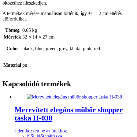
öltözethez illeszkedjen.
A termékek mérése manuálisan történik, így +/- 1-2 cm eltérés
előfordulhat.
Tömeg
0,65 kg
Méretek
32 × 14 × 27 cm
Color
black, blue, green, grey, khaki, pink, red
Material
pu
Kapcsolódó termékek
Merevített elegáns műbőr shopper
táska H-038
Jelentkezzen be az árakhoz.
Női
,
Női válltáska