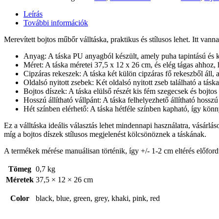
Leírás
További információk
Merevített bojtos műbőr válltáska, praktikus és stílusos lehet. Itt vann
Anyag: A táska PU anyagból készült, amely puha tapintású és k
Méret: A táska méretei 37,5 x 12 x 26 cm, és elég tágas ahho
Cipzáras rekeszek: A táska két külön cipzáras fő rekeszből áll, 
Oldalsó nyitott zsebek: Két oldalsó nyitott zseb található a tá
Bojtos díszek: A táska elülső részét kis fém szegecsek és bojtos
Hosszú állítható vállpánt: A táska felhelyezhető állítható hossz
Hét színben elérhető: A táska hétféle színben kapható, így könny
Ez a válltáska ideális választás lehet mindennapi használatra, vásárlá
míg a bojtos díszek stílusos megjelenést kölcsönöznek a táskának.
A termékek mérése manuálisan történik, így +/- 1-2 cm eltérés előford
Tömeg
0,7 kg
Méretek
37,5 × 12 × 26 cm
Color
black, blue, green, grey, khaki, pink, red