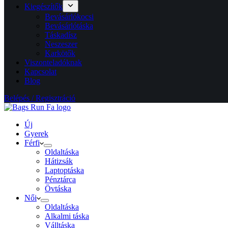
Kiegészítők
Bevásárlókocsi
Bevásárlótáska
Táskadísz
Neszeszer
Karkötők
Viszonteladóknak
Kapcsolat
Blog
Belépés / Regisztráció
Új
Gyerek
Férfi
Oldaltáska
Hátizsák
Laptoptáska
Pénztárca
Övtáska
Női
Oldaltáska
Alkalmi táska
Válltáska