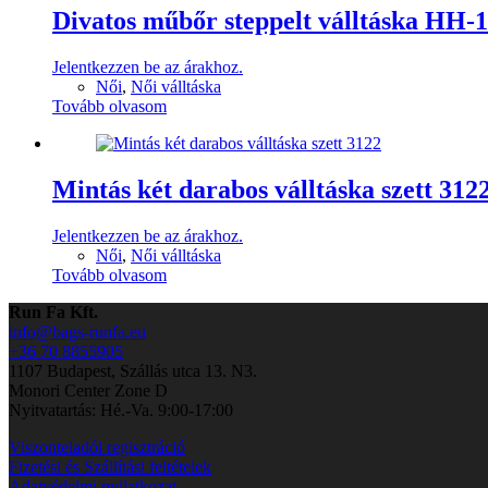
Divatos műbőr steppelt válltáska HH-
Jelentkezzen be az árakhoz.
Női
,
Női válltáska
Tovább olvasom
Mintás két darabos válltáska szett 312
Jelentkezzen be az árakhoz.
Női
,
Női válltáska
Tovább olvasom
Run Fa Kft.
info@bags-runfa.eu
+36 70 8855905
1107 Budapest, Szállás utca 13. N3.
Monori Center Zone D
Nyitvatartás: Hé.-Va. 9:00-17:00
Viszonteladói regisztráció
Fizetési és Szállítási feltételek
Adatvédelmi nyilatkozat