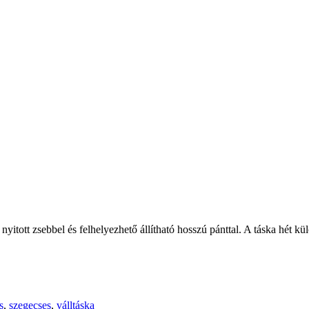
 nyitott zsebbel és felhelyezhető állítható hosszú pánttal. A táska hét k
s
,
szegecses
,
válltáska