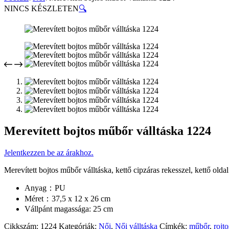
NINCS KÉSZLETEN
🔍
Merevített bojtos műbőr válltáska 1224
Jelentkezzen be az árakhoz.
Merevített bojtos műbőr válltáska, kettő cipzáras rekesszel, kettő oldal
Anyag：PU
Méret：37,5 x 12 x 26 cm
Vállpánt magassága: 25 cm
Cikkszám:
1224
Kategóriák:
Női
,
Női válltáska
Címkék:
műbőr
,
rojto