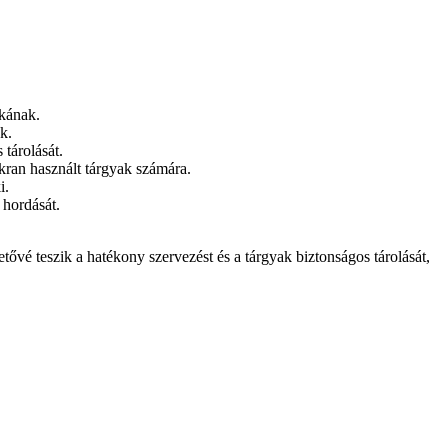
skának.
k.
 tárolását.
akran használt tárgyak számára.
i.
 hordását.
tővé teszik a hatékony szervezést és a tárgyak biztonságos tárolását,