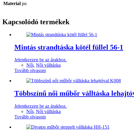
Material
pu
Kapcsolódó termékek
Mintás strandtáska kötél füllel 56-1
Jelentkezzen be az árakhoz.
Női
,
Női válltáska
Tovább olvasom
Többszínű női műbőr válltáska lehajt
Jelentkezzen be az árakhoz.
Női
,
Női válltáska
Tovább olvasom