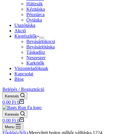
Hátizsák
Kézitáska
Pénztárca
Övtáska
Utazótáska
Akció
Kiegészítők
Bevásárlókocsi
Bevásárlótáska
Táskadísz
Neszeszer
Karkötők
Viszonteladóknak
Kapcsolat
Blog
Belépés / Regisztráció
Keresés
Shopping
0,00
Ft
0
cart
Keresés
Shopping
0,00
Ft
0
cart
Menu
Főoldal
Női
Merevített bojtos műbőr válltáska 1224