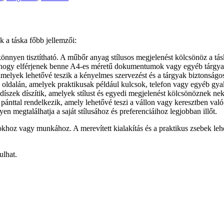
ak a táska főbb jellemzői:
önnyen tisztítható. A műbőr anyag stílusos megjelenést kölcsönöz a tá
z, hogy elférjenek benne A4-es méretű dokumentumok vagy egyéb tárgya
amelyek lehetővé teszik a kényelmes szervezést és a tárgyak biztonságos
ska oldalán, amelyek praktikusak például kulcsok, telefon vagy egyéb gy
 díszek díszítik, amelyek stílust és egyedi megjelenést kölcsönöznek nek
ú pánttal rendelkezik, amely lehetővé teszi a vállon vagy keresztben való
en megtalálhatja a saját stílusához és preferenciáihoz legjobban illőt.
sokhoz vagy munkához. A merevített kialakítás és a praktikus zsebek lehe
ulhat.