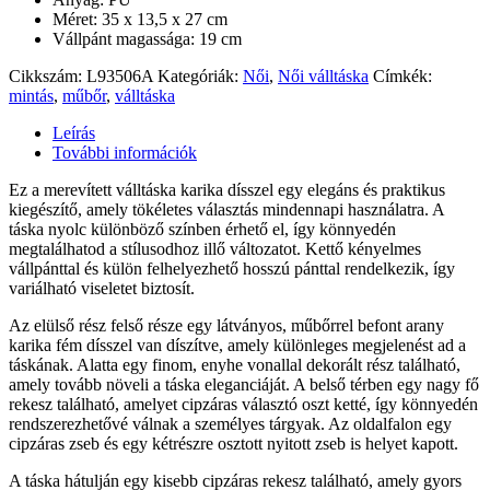
Méret: 35 x 13,5 x 27 cm
Vállpánt magassága: 19 cm
Cikkszám:
L93506A
Kategóriák:
Női
,
Női válltáska
Címkék:
mintás
,
műbőr
,
válltáska
Leírás
További információk
Ez a merevített válltáska karika dísszel egy elegáns és praktikus
kiegészítő, amely tökéletes választás mindennapi használatra. A
táska nyolc különböző színben érhető el, így könnyedén
megtalálhatod a stílusodhoz illő változatot. Kettő kényelmes
vállpánttal és külön felhelyezhető hosszú pánttal rendelkezik, így
variálható viseletet biztosít.
Az elülső rész felső része egy látványos, műbőrrel befont arany
karika fém dísszel van díszítve, amely különleges megjelenést ad a
táskának. Alatta egy finom, enyhe vonallal dekorált rész található,
amely tovább növeli a táska eleganciáját. A belső térben egy nagy fő
rekesz található, amelyet cipzáras választó oszt ketté, így könnyedén
rendszerezhetővé válnak a személyes tárgyak. Az oldalfalon egy
cipzáras zseb és egy kétrészre osztott nyitott zseb is helyet kapott.
A táska hátulján egy kisebb cipzáras rekesz található, amely gyors