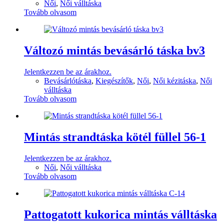
Női
,
Női válltáska
Tovább olvasom
Változó mintás bevásárló táska bv3
Jelentkezzen be az árakhoz.
Bevásárlótáska
,
Kiegészítők
,
Női
,
Női kézitáska
,
Női
válltáska
Tovább olvasom
Mintás strandtáska kötél füllel 56-1
Jelentkezzen be az árakhoz.
Női
,
Női válltáska
Tovább olvasom
Pattogatott kukorica mintás válltáska