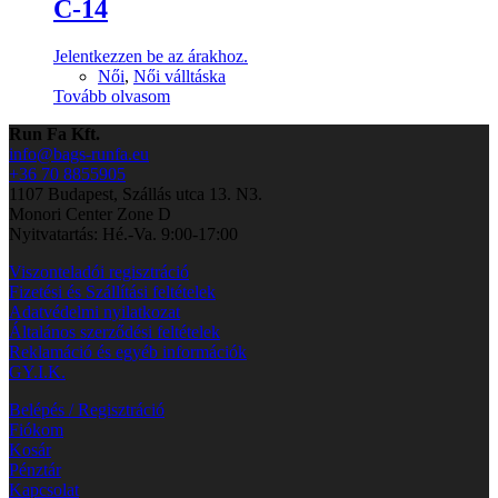
C-14
Jelentkezzen be az árakhoz.
Női
,
Női válltáska
Tovább olvasom
Run Fa Kft.
info@bags-runfa.eu
+36 70 8855905
1107 Budapest, Szállás utca 13. N3.
Monori Center Zone D
Nyitvatartás: Hé.-Va. 9:00-17:00
Viszonteladói regisztráció
Fizetési és Szállítási feltételek
Adatvédelmi nyilatkozat
Általános szerződési feltételek
Reklamáció és egyéb információk
GY.I.K.
Belépés / Regisztráció
Fiókom
Kosár
Pénztár
Kapcsolat