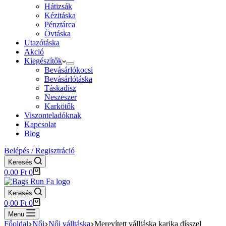
Hátizsák
Kézitáska
Pénztárca
Övtáska
Utazótáska
Akció
Kiegészítők
Bevásárlókocsi
Bevásárlótáska
Táskadísz
Neszeszer
Karkötők
Viszonteladóknak
Kapcsolat
Blog
Belépés / Regisztráció
Keresés
Shopping
0,00
Ft
0
cart
Keresés
Shopping
0,00
Ft
0
cart
Menu
Főoldal
Női
Női válltáska
Merevített válltáska karika dísszel