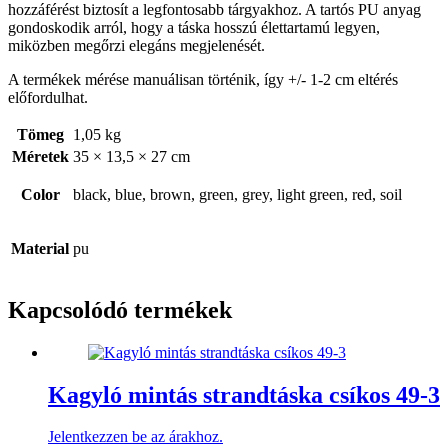
hozzáférést biztosít a legfontosabb tárgyakhoz. A tartós PU anyag
gondoskodik arról, hogy a táska hosszú élettartamú legyen,
miközben megőrzi elegáns megjelenését.
A termékek mérése manuálisan történik, így +/- 1-2 cm eltérés
előfordulhat.
Tömeg
1,05 kg
Méretek
35 × 13,5 × 27 cm
Color
black, blue, brown, green, grey, light green, red, soil
Material
pu
Kapcsolódó termékek
Kagyló mintás strandtáska csíkos 49-3
Jelentkezzen be az árakhoz.