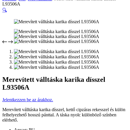
L93506A
🔍
Merevített válltáska karika dísszel
L93506A
Jelentkezzen be az árakhoz.
Merevített válltáska karika dísszel, kettő cipzáras rekesszel és külön
felhelyezhető hosszú pánttal. A táska nyolc különböző színben
elérhető.
Anyag: PU