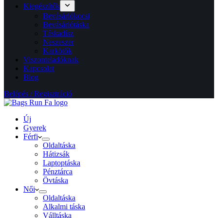
Kiegészítők
Bevásárlókocsi
Bevásárlótáska
Táskadísz
Neszeszer
Karkötők
Viszonteladóknak
Kapcsolat
Blog
Belépés / Regisztráció
Új
Gyerek
Férfi
Oldaltáska
Hátizsák
Laptoptáska
Pénztárca
Övtáska
Női
Oldaltáska
Alkalmi táska
Válltáska