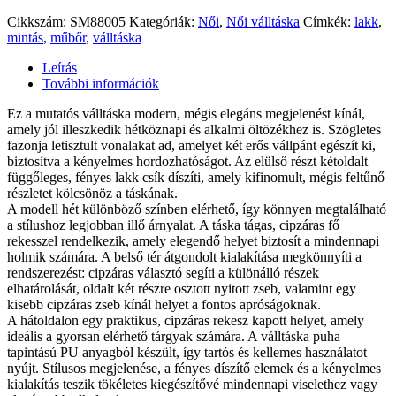
Cikkszám:
SM88005
Kategóriák:
Női
,
Női válltáska
Címkék:
lakk
,
mintás
,
műbőr
,
válltáska
Leírás
További információk
Ez a mutatós válltáska modern, mégis elegáns megjelenést kínál,
amely jól illeszkedik hétköznapi és alkalmi öltözékhez is. Szögletes
fazonja letisztult vonalakat ad, amelyet két erős vállpánt egészít ki,
biztosítva a kényelmes hordozhatóságot. Az elülső részt kétoldalt
függőleges, fényes lakk csík díszíti, amely kifinomult, mégis feltűnő
részletet kölcsönöz a táskának.
A modell hét különböző színben elérhető, így könnyen megtalálható
a stílushoz legjobban illő árnyalat. A táska tágas, cipzáras fő
rekesszel rendelkezik, amely elegendő helyet biztosít a mindennapi
holmik számára. A belső tér átgondolt kialakítása megkönnyíti a
rendszerezést: cipzáras választó segíti a különálló részek
elhatárolását, oldalt két részre osztott nyitott zseb, valamint egy
kisebb cipzáras zseb kínál helyet a fontos apróságoknak.
A hátoldalon egy praktikus, cipzáras rekesz kapott helyet, amely
ideális a gyorsan elérhető tárgyak számára. A válltáska puha
tapintású PU anyagból készült, így tartós és kellemes használatot
nyújt. Stílusos megjelenése, a fényes díszítő elemek és a kényelmes
kialakítás teszik tökéletes kiegészítővé mindennapi viselethez vagy