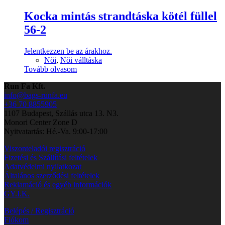
Kocka mintás strandtáska kötél füllel
56-2
Jelentkezzen be az árakhoz.
Női
,
Női válltáska
Tovább olvasom
Run Fa Kft.
info@bags-runfa.eu
+36 70 8855905
1107 Budapest, Szállás utca 13. N3.
Monori Center Zone D
Nyitvatartás: Hé.-Va. 9:00-17:00
Viszonteladói regisztráció
Fizetési és Szállítási feltételek
Adatvédelmi nyilatkozat
Általános szerződési feltételek
Reklamáció és egyéb információk
GY.I.K.
Belépés / Regisztráció
Fiókom