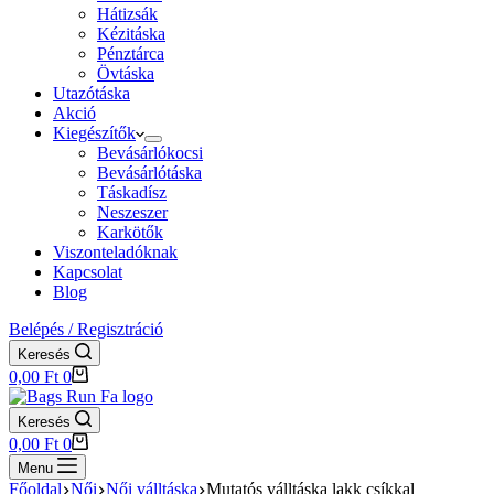
Hátizsák
Kézitáska
Pénztárca
Övtáska
Utazótáska
Akció
Kiegészítők
Bevásárlókocsi
Bevásárlótáska
Táskadísz
Neszeszer
Karkötők
Viszonteladóknak
Kapcsolat
Blog
Belépés / Regisztráció
Keresés
Shopping
0,00
Ft
0
cart
Keresés
Shopping
0,00
Ft
0
cart
Menu
Főoldal
Női
Női válltáska
Mutatós válltáska lakk csíkkal