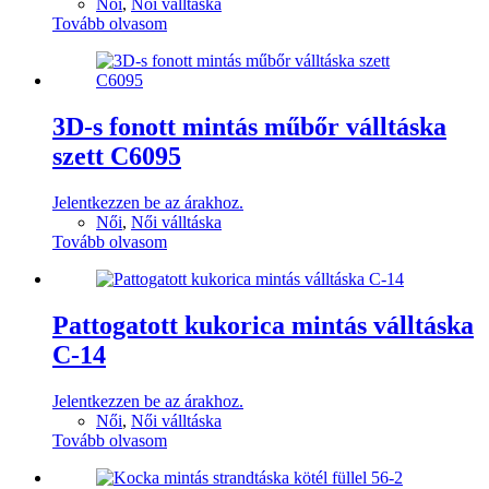
Női
,
Női válltáska
Tovább olvasom
3D-s fonott mintás műbőr válltáska
szett C6095
Jelentkezzen be az árakhoz.
Női
,
Női válltáska
Tovább olvasom
Pattogatott kukorica mintás válltáska
C-14
Jelentkezzen be az árakhoz.
Női
,
Női válltáska
Tovább olvasom