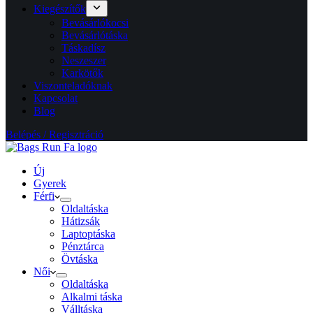
Kiegészítők
Bevásárlókocsi
Bevásárlótáska
Táskadísz
Neszeszer
Karkötők
Viszonteladóknak
Kapcsolat
Blog
Belépés / Regisztráció
Új
Gyerek
Férfi
Oldaltáska
Hátizsák
Laptoptáska
Pénztárca
Övtáska
Női
Oldaltáska
Alkalmi táska
Válltáska