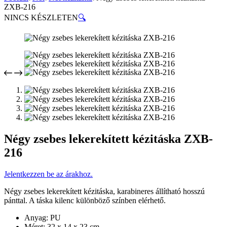
ZXB-216
NINCS KÉSZLETEN
🔍
Négy zsebes lekerekített kézitáska ZXB-
216
Jelentkezzen be az árakhoz.
Négy zsebes lekerekített kézitáska, karabineres állítható hosszú
pánttal. A táska kilenc különböző színben elérhető.
Anyag: PU
Méret: 32 x 14 x 23 cm