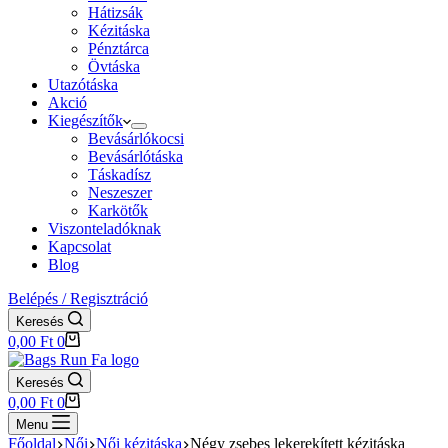
Hátizsák
Kézitáska
Pénztárca
Övtáska
Utazótáska
Akció
Kiegészítők
Bevásárlókocsi
Bevásárlótáska
Táskadísz
Neszeszer
Karkötők
Viszonteladóknak
Kapcsolat
Blog
Belépés / Regisztráció
Keresés
Shopping
0,00
Ft
0
cart
Keresés
Shopping
0,00
Ft
0
cart
Menu
Főoldal
Női
Női kézitáska
Négy zsebes lekerekített kézitáska