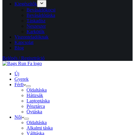
Kiegészítők
Bevásárlókocsi
Bevásárlótáska
Táskadísz
Neszeszer
Karkötők
Viszonteladóknak
Kapcsolat
Blog
Belépés / Regisztráció
Új
Gyerek
Férfi
Oldaltáska
Hátizsák
Laptoptáska
Pénztárca
Övtáska
Női
Oldaltáska
Alkalmi táska
Válltáska