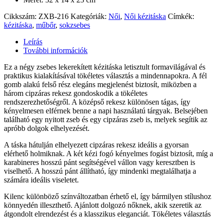
Cikkszám:
ZXB-216
Kategóriák:
Női
,
Női kézitáska
Címkék:
kézitáska
,
műbőr
,
sokzsebes
Leírás
További információk
Ez a négy zsebes lekerekített kézitáska letisztult formavilágával és
praktikus kialakításával tökéletes választás a mindennapokra. A fél
gomb alakú felső rész elegáns megjelenést biztosít, miközben a
három cipzáras rekesz gondoskodik a tökéletes
rendszerezhetőségről. A középső rekesz különösen tágas, így
kényelmesen elférnek benne a napi használatú tárgyak. Belsejében
található egy nyitott zseb és egy cipzáras zseb is, melyek segítik az
apróbb dolgok elhelyezését.
A táska hátulján elhelyezett cipzáras rekesz ideális a gyorsan
elérhető holmiknak. A két kézi fogó kényelmes fogást biztosít, míg a
karabineres hosszú pánt segítségével vállon vagy keresztben is
viselhető. A hosszú pánt állítható, így mindenki megtalálhatja a
számára ideális viseletet.
Kilenc különböző színváltozatban érhető el, így bármilyen stílushoz
könnyedén illeszthető. Ajánlott dolgozó nőknek, akik szeretik az
átgondolt elrendezést és a klasszikus eleganciát. Tökéletes választás