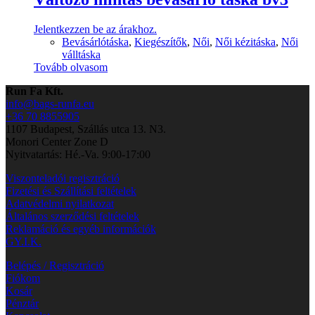
Jelentkezzen be az árakhoz.
Bevásárlótáska
,
Kiegészítők
,
Női
,
Női kézitáska
,
Női
válltáska
Tovább olvasom
Run Fa Kft.
info@bags-runfa.eu
+36 70 8855905
1107 Budapest, Szállás utca 13. N3.
Monori Center Zone D
Nyitvatartás: Hé.-Va. 9:00-17:00
Viszonteladói regisztráció
Fizetési és Szállítási feltételek
Adatvédelmi nyilatkozat
Általános szerződési feltételek
Reklamáció és egyéb információk
GY.I.K.
Belépés / Regisztráció
Fiókom
Kosár
Pénztár