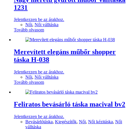
1231
Jelentkezzen be az árakhoz.
Női
,
Női válltáska
Tovább olvasom
Merevített elegáns műbőr shopper
táska H-038
Jelentkezzen be az árakhoz.
Női
,
Női válltáska
Tovább olvasom
Feliratos bevásárló táska macival bv2
Jelentkezzen be az árakhoz.
Bevásárlótáska
,
Kiegészítők
,
Női
,
Női kézitáska
,
Női
válltáska