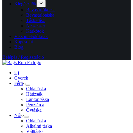
Kiegészítők
Bevásárlókocsi
Bevásárlótáska
Táskadísz
Neszeszer
Karkötők
Viszonteladóknak
Kapcsolat
Blog
Belépés / Regisztráció
Új
Gyerek
Férfi
Oldaltáska
Hátizsák
Laptoptáska
Pénztárca
Övtáska
Női
Oldaltáska
Alkalmi táska
Válltáska