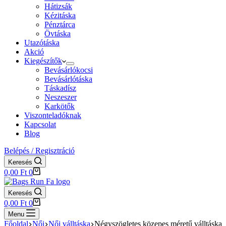
Hátizsák
Kézitáska
Pénztárca
Övtáska
Utazótáska
Akció
Kiegészítők
Bevásárlókocsi
Bevásárlótáska
Táskadísz
Neszeszer
Karkötők
Viszonteladóknak
Kapcsolat
Blog
Belépés / Regisztráció
Keresés
Shopping
0,00
Ft
0
cart
Keresés
Shopping
0,00
Ft
0
cart
Menu
Főoldal
Női
Női válltáska
Négyszögletes közepes méretű válltáska