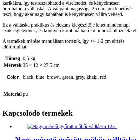
karikákra, így testreszabhatod a viseletedet, és kényelmesen
hordhatod a válltáskát. A vállpánt magassága 25 cm, ami lehetővé
teszi, hogy akár nagy kabátban is kényelmesen vállra vehesd.
Ez a válltáska praktikus és elegáns kiegészítője lehet mindennapi
szükségleteidnek, és könnyen kombinálható különböző öltözetekkel.
A termékek mérése manuálisan történik, így +/- 1-2 cm eltérés
előfordulhat.
Tömeg
0,5 kg
Méretek
35 × 12 × 27,5 cm
Color
black, blue, brown, green, grey, khaki, red
Material
pu
Kapcsolódó termékek
Nagy méretű gyűrött műbőr válltáska