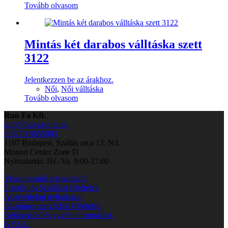
Tovább olvasom
Mintás két darabos válltáska szett
3122
Jelentkezzen be az árakhoz.
Női
,
Női válltáska
Tovább olvasom
Run Fa Kft.
info@bags-runfa.eu
+36 70 8855905
1107 Budapest, Szállás utca 13. N3.
Monori Center Zone D
Nyitvatartás: Hé.-Va. 9:00-17:00
Viszonteladói regisztráció
Fizetési és Szállítási feltételek
Adatvédelmi nyilatkozat
Általános szerződési feltételek
Reklamáció és egyéb információk
GY.I.K.