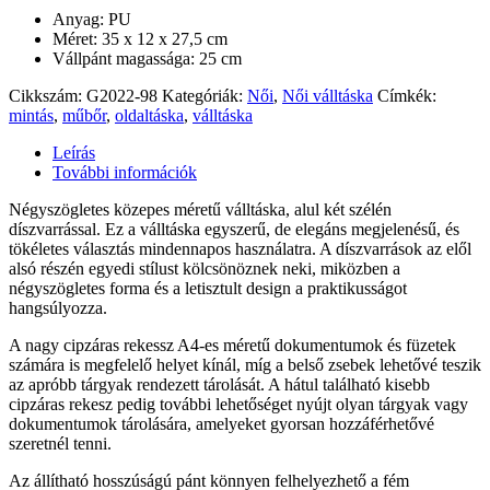
Anyag: PU
Méret: 35 x 12 x 27,5 cm
Vállpánt magassága: 25 cm
Cikkszám:
G2022-98
Kategóriák:
Női
,
Női válltáska
Címkék:
mintás
,
műbőr
,
oldaltáska
,
válltáska
Leírás
További információk
Négyszögletes közepes méretű válltáska, alul két szélén
díszvarrással. Ez a válltáska egyszerű, de elegáns megjelenésű, és
tökéletes választás mindennapos használatra. A díszvarrások az elől
alsó részén egyedi stílust kölcsönöznek neki, miközben a
négyszögletes forma és a letisztult design a praktikusságot
hangsúlyozza.
A nagy cipzáras rekessz A4-es méretű dokumentumok és füzetek
számára is megfelelő helyet kínál, míg a belső zsebek lehetővé teszik
az apróbb tárgyak rendezett tárolását. A hátul található kisebb
cipzáras rekesz pedig további lehetőséget nyújt olyan tárgyak vagy
dokumentumok tárolására, amelyeket gyorsan hozzáférhetővé
szeretnél tenni.
Az állítható hosszúságú pánt könnyen felhelyezhető a fém