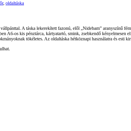
őr
,
oldaltáska
ó vállpánttal. A táska lekerekített fazonú, elől „Nidebam” aranyszínű f
zében A6-os kis pénztárca, kártyatartó, smink, zsebkendő kényelmesen e
 okmányoknak tökéletes. Az oldaltáska hétköznapi használatra és esti ki
ulhat.