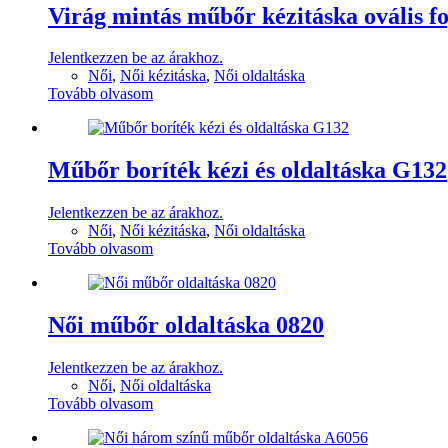
Virág mintás műbőr kézitáska ovális f
Jelentkezzen be az árakhoz.
Női
,
Női kézitáska
,
Női oldaltáska
Tovább olvasom
Műbőr boríték kézi és oldaltáska G132
Jelentkezzen be az árakhoz.
Női
,
Női kézitáska
,
Női oldaltáska
Tovább olvasom
Női műbőr oldaltáska 0820
Jelentkezzen be az árakhoz.
Női
,
Női oldaltáska
Tovább olvasom