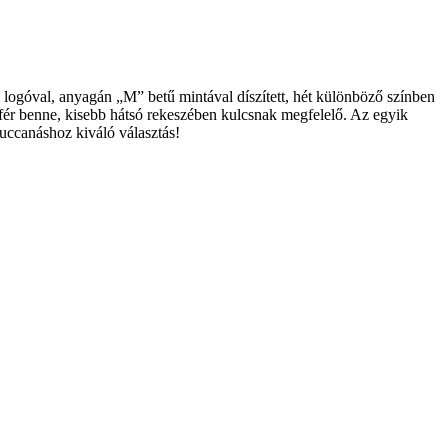
ém logóval, anyagán „M” betű mintával díszített, hét különböző színben
lfér benne, kisebb hátsó rekeszében kulcsnak megfelelő. Az egyik
ruccanáshoz kiváló választás!