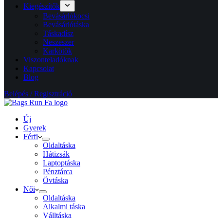
Kiegészítők
Bevásárlókocsi
Bevásárlótáska
Táskadísz
Neszeszer
Karkötők
Viszonteladóknak
Kapcsolat
Blog
Belépés / Regisztráció
Új
Gyerek
Férfi
Oldaltáska
Hátizsák
Laptoptáska
Pénztárca
Övtáska
Női
Oldaltáska
Alkalmi táska
Válltáska