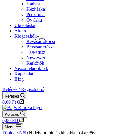
Hátizsák
Kézitáska
Pénztárca
Övtáska
Utazótáska
Akció
Kiegészítők
Bevásárlókocsi
Bevásárlótáska
Táskadísz
Neszeszer
Karkötők
Viszonteladóknak
Kapcsolat
Blog
Belépés / Regisztráció
Keresés
Shopping
0,00
Ft
0
cart
Keresés
Shopping
0,00
Ft
0
cart
Menu
Főoldal
Női
Nidebam mintás kis oldaltáska 986