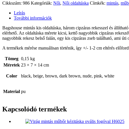
Cikkszám:
986
Kategóriák:
Női
,
Női oldaltáska
Címkék:
mintás
,
műb
Leírás
További információk
Bagshouse mintás kis oldaltáska, három cipzáras rekesszel és állíthat
elérhető. Az oldaltáska mérete kicsi, kettő nagyobbik cipzáras rekes
nagyobbik rekesz belső falán, egy kis cipzáras zseb található, ami úti
A termékek mérése manuálisan történik, így +/- 1-2 cm eltérés előford
Tömeg
0,15 kg
Méretek
23 × 7 × 14 cm
Color
black, beige, brown, dark brown, nude, pink, white
Material
pu
Kapcsolódó termékek