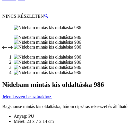
NINCS KÉSZLETEN
🔍
Nidebam mintás kis oldaltáska 986
Jelentkezzen be az árakhoz.
Bagshouse mintás kis oldaltáska, három cipzáras rekesszel és állítható
Anyag: PU
Méret: 23 x 7 x 14 cm