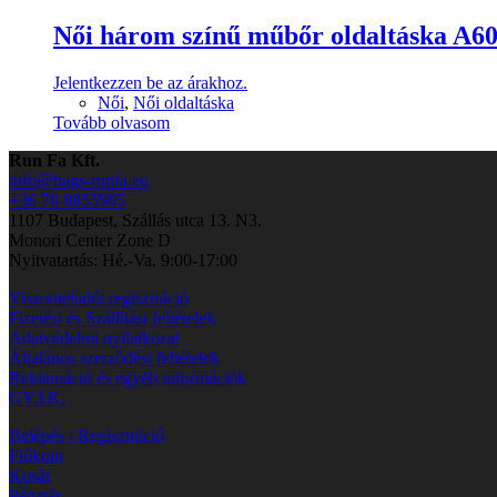
Női három színű műbőr oldaltáska A6
Jelentkezzen be az árakhoz.
Női
,
Női oldaltáska
Tovább olvasom
Run Fa Kft.
info@bags-runfa.eu
+36 70 8855905
1107 Budapest, Szállás utca 13. N3.
Monori Center Zone D
Nyitvatartás: Hé.-Va. 9:00-17:00
Viszonteladói regisztráció
Fizetési és Szállítási feltételek
Adatvédelmi nyilatkozat
Általános szerződési feltételek
Reklamáció és egyéb információk
GY.I.K.
Belépés / Regisztráció
Fiókom
Kosár
Pénztár