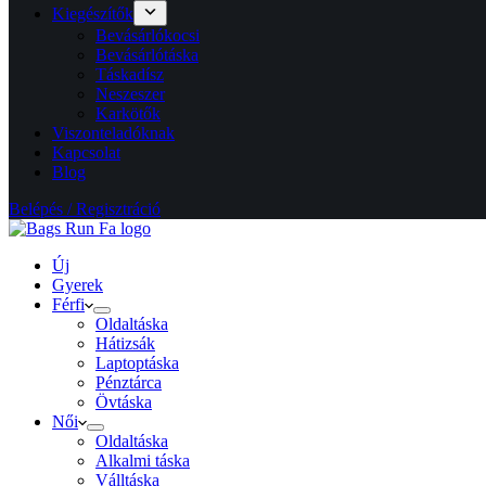
Kiegészítők
Bevásárlókocsi
Bevásárlótáska
Táskadísz
Neszeszer
Karkötők
Viszonteladóknak
Kapcsolat
Blog
Belépés / Regisztráció
Új
Gyerek
Férfi
Oldaltáska
Hátizsák
Laptoptáska
Pénztárca
Övtáska
Női
Oldaltáska
Alkalmi táska
Válltáska