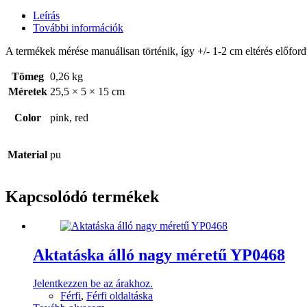
Leírás
További információk
A termékek mérése manuálisan történik, így +/- 1-2 cm eltérés előford
Tömeg
0,26 kg
Méretek
25,5 × 5 × 15 cm
Color
pink, red
Material
pu
Kapcsolódó termékek
Aktatáska álló nagy méretű YP0468
Jelentkezzen be az árakhoz.
Férfi
,
Férfi oldaltáska