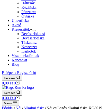
Hátizsák
Kézitáska
Pénztárca
Övtáska
Utazótáska
Akció
Kiegészítők
Bevásárlókocsi
Bevásárlótáska
Táskadísz
Neszeszer
Karkötők
Viszonteladóknak
Kapcsolat
Blog
Belépés / Regisztráció
Keresés
Shopping
0,00
Ft
0
cart
Keresés
Shopping
0,00
Ft
0
cart
Menu
Főoldal
Női
Alkalmi táska
Női csillogós alkalmi táska XQ8019