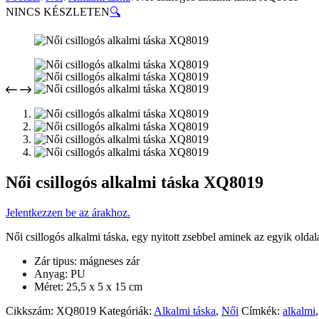
NINCS KÉSZLETEN
🔍
Női csillogós alkalmi táska XQ8019
Jelentkezzen be az árakhoz.
Női csillogós alkalmi táska, egy nyitott zsebbel aminek az egyik oldalá
Zár tipus: mágneses zár
Anyag: PU
Méret: 25,5 x 5 x 15 cm
Cikkszám:
XQ8019
Kategóriák:
Alkalmi táska
,
Női
Címkék:
alkalmi