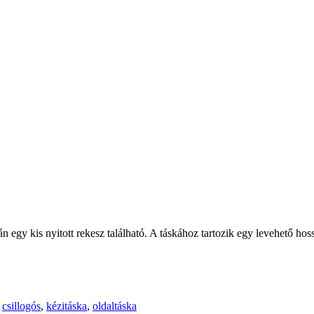
n egy kis nyitott rekesz található. A táskához tartozik egy levehető hos
,
csillogós
,
kézitáska
,
oldaltáska