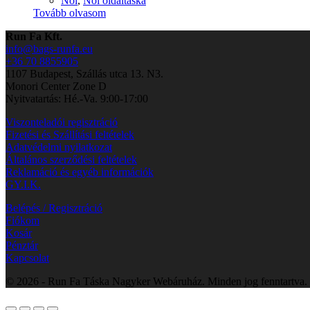
Női
,
Női oldaltáska
Tovább olvasom
Run Fa Kft.
info@bags-runfa.eu
+36 70 8855905
1107 Budapest, Szállás utca 13. N3.
Monori Center Zone D
Nyitvatartás: Hé.-Va. 9:00-17:00
Viszonteladói regisztráció
Fizetési és Szállítási feltételek
Adatvédelmi nyilatkozat
Általános szerződési feltételek
Reklamáció és egyéb információk
GY.I.K.
Belépés / Regisztráció
Fiókom
Kosár
Pénztár
Kapcsolat
© 2026 - Run Fa Táska Nagyker Webáruház. Minden jog fenntartva.