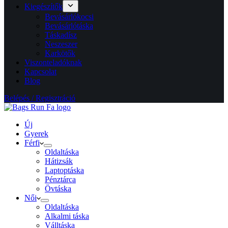
Kiegészítők
Bevásárlókocsi
Bevásárlótáska
Táskadísz
Neszeszer
Karkötők
Viszonteladóknak
Kapcsolat
Blog
Belépés / Regisztráció
Új
Gyerek
Férfi
Oldaltáska
Hátizsák
Laptoptáska
Pénztárca
Övtáska
Női
Oldaltáska
Alkalmi táska
Válltáska