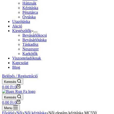
Hátizsák
Kézitáska
Pénztárca
Övtáska
Utazótáska
Akció
Kiegészítők
Bevásárlókocsi
Bevásárlótáska
Táskadísz
Neszeszer
Karkötők
Viszonteladóknak
Kapcsolat
Blog
Belépés / Regisztráció
Keresés
Shopping
0,00
Ft
0
cart
Keresés
Shopping
0,00
Ft
0
cart
Menu
Főoldal
Női
Női kézitáska
Női elegáns kézitáska MC550