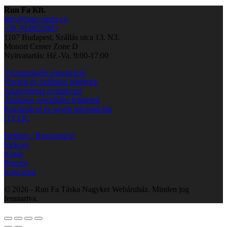
Run Fa Kft.
info@bags-runfa.eu
+36 70 8855905
1107 Budapest, Szállás utca 13. N3.
Monori Center Zone D
Nyitvatartás: Hé.-Va. 9:00-17:00
Viszonteladói regisztráció
Fizetési és Szállítási feltételek
Adatvédelmi nyilatkozat
Általános szerződési feltételek
Reklamáció és egyéb információk
GY.I.K.
Belépés / Regisztráció
Fiókom
Kosár
Pénztár
Kapcsolat
© 2026 - Run Fa Táska Nagyker Webáruház. Minden jog
fenntartva.