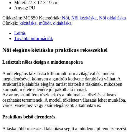
Méret: 27 × 12 × 19 cm
Anyag: PU
Cikkszám:
MC550
Kategóriák:
Női
,
Női kézitáska
,
Női oldaltáska
Címkék:
kézitáska
,
műbőr
,
oldaltáska
Leírás
További információk
Női elegáns kézitáska praktikus rekeszekkel
Letisztult nőies design a mindennapokra
A női elegáns kézitáska kifinomult formavilágával és modern
megjelenésével könnyen a gardrób kedvenc darabjává válhat. A
strukturált kialakítás elegáns tartást biztosít a táskának, miközben
kompakt mérete ellenére jól pakolható marad.
Az arany színű fém részletek és a minimalista díszítés stílusos
összhatást teremtenek. A modell tökéletes választás lehet munkába,
városi viselethez vagy akár elegánsabb alkalmakra is.
Praktikus belső elrendezés
A táska több rekeszes kialakítása segíti a mindennapi rendszerezést.