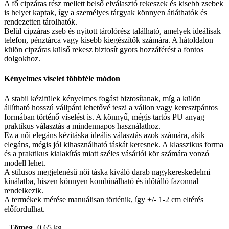
A fő cipzáras rész mellett belső elválasztó rekeszek és kisebb zsebek
is helyet kaptak, így a személyes tárgyak könnyen átláthatók és
rendezetten tárolhatók.
Belül cipzáras zseb és nyitott tárolórész található, amelyek ideálisak
telefon, pénztárca vagy kisebb kiegészítők számára. A hátoldalon
külön cipzáras külső rekesz biztosít gyors hozzáférést a fontos
dolgokhoz.
Kényelmes viselet többféle módon
A stabil kézifülek kényelmes fogást biztosítanak, míg a külön
állítható hosszú vállpánt lehetővé teszi a vállon vagy keresztpántos
formában történő viselést is. A könnyű, mégis tartós PU anyag
praktikus választás a mindennapos használathoz.
Ez a női elegáns kézitáska ideális választás azok számára, akik
elegáns, mégis jól kihasználható táskát keresnek. A klasszikus forma
és a praktikus kialakítás miatt széles vásárlói kör számára vonzó
modell lehet.
A stílusos megjelenésű női táska kiváló darab nagykereskedelmi
kínálatba, hiszen könnyen kombinálható és időtálló fazonnal
rendelkezik.
A termékek mérése manuálisan történik, így +/- 1-2 cm eltérés
előfordulhat.
Tömeg
0,65 kg