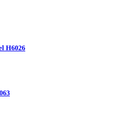
lel H6026
6063