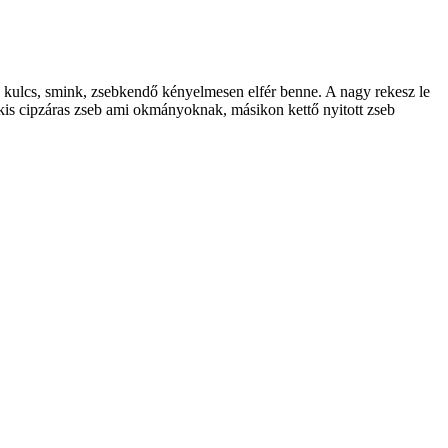
etű kulcs, smink, zsebkendő kényelmesen elfér benne. A nagy rekesz le
y kis cipzáras zseb ami okmányoknak, másikon kettő nyitott zseb