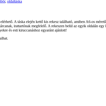
bőr
,
oldaltáska
n elérhető. A táska elején kettő kis rekesz található, amiben A6-os mér
tárcanak, irattartónak megfelelő. A rekeszen belül az egyik oldalán eg
ekre és esti kiruccanáshoz egyaránt ajánlott!
ulhat.