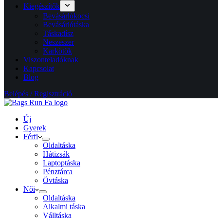
Kiegészítők
Bevásárlókocsi
Bevásárlótáska
Táskadísz
Neszeszer
Karkötők
Viszonteladóknak
Kapcsolat
Blog
Belépés / Regisztráció
Új
Gyerek
Férfi
Oldaltáska
Hátizsák
Laptoptáska
Pénztárca
Övtáska
Női
Oldaltáska
Alkalmi táska
Válltáska