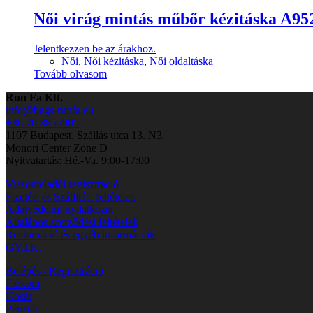
Női virág mintás műbőr kézitáska A95
Jelentkezzen be az árakhoz.
Női
,
Női kézitáska
,
Női oldaltáska
Tovább olvasom
Run Fa Kft.
info@bags-runfa.eu
+36 70 8855905
1107 Budapest, Szállás utca 13. N3.
Monori Center Zone D
Nyitvatartás: Hé.-Va. 9:00-17:00
Viszonteladói regisztráció
Fizetési és Szállítási feltételek
Adatvédelmi nyilatkozat
Általános szerződési feltételek
Reklamáció és egyéb információk
GY.I.K.
Belépés / Regisztráció
Fiókom
Kosár
Pénztár