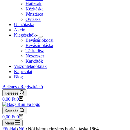
Hátizsák
Kézitáska
Pénztárca
Övtáska
Utazótáska
Akció
Kiegészítők
Bevásárlókocsi
Bevásárlótáska
Táskadísz
Neszeszer
Karkötők
Viszonteladóknak
Kapcsolat
Blog
Belépés / Regisztráció
Keresés
Shopping
0,00
Ft
0
cart
Keresés
Shopping
0,00
Ft
0
cart
Menu
Főoldal
Női
Női három cipzáros boríték táska 1864