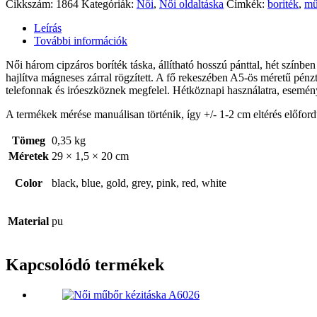
Cikkszám:
1864
Kategóriák:
Női
,
Női oldaltáska
Címkék:
boriték
,
mű
Leírás
További információk
Női három cipzáros boríték táska, állítható hosszú pánttal, hét színbe
hajlítva mágneses zárral rögzített. A fő rekeszében A5-ös méretű pénz
telefonnak és iróeszköznek megfelel. Hétköznapi használatra, esemény
A termékek mérése manuálisan történik, így +/- 1-2 cm eltérés előford
Tömeg
0,35 kg
Méretek
29 × 1,5 × 20 cm
Color
black, blue, gold, grey, pink, red, white
Material
pu
Kapcsolódó termékek