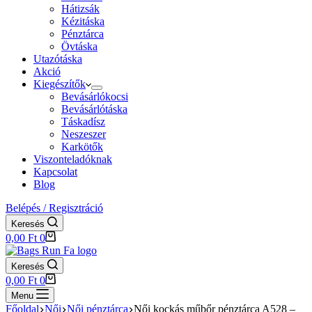
Hátizsák
Kézitáska
Pénztárca
Övtáska
Utazótáska
Akció
Kiegészítők
Bevásárlókocsi
Bevásárlótáska
Táskadísz
Neszeszer
Karkötők
Viszonteladóknak
Kapcsolat
Blog
Belépés / Regisztráció
Keresés
Shopping
0,00
Ft
0
cart
Keresés
Shopping
0,00
Ft
0
cart
Menu
Főoldal
Női
Női pénztárca
Női kockás műbőr pénztárca A528 –