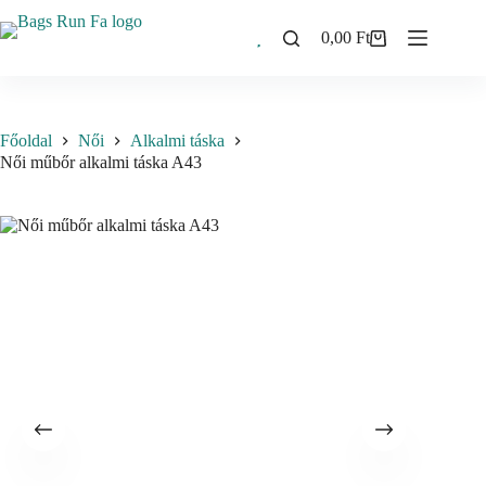
Skip
to
0,00
Ft
Shopping
content
cart
Főoldal
Női
Alkalmi táska
Női műbőr alkalmi táska A43