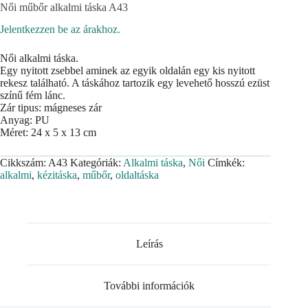
Női műbőr alkalmi táska A43
Jelentkezzen be az árakhoz.
Női alkalmi táska.
Egy nyitott zsebbel aminek az egyik oldalán egy kis nyitott
rekesz található. A táskához tartozik egy levehető hosszú ezüst
színű fém lánc.
Zár tipus: mágneses zár
Anyag: PU
Méret: 24 x 5 x 13 cm
Cikkszám:
A43
Kategóriák:
Alkalmi táska
,
Női
Címkék:
alkalmi
,
kézitáska
,
műbőr
,
oldaltáska
Leírás
További információk