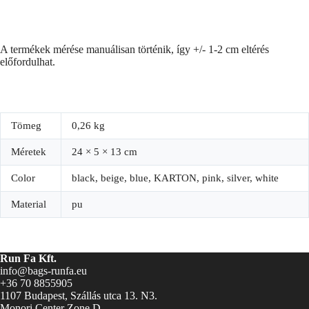
A termékek mérése manuálisan történik, így +/- 1-2 cm eltérés
előfordulhat.
Tömeg
0,26 kg
Méretek
24 × 5 × 13 cm
Color
black, beige, blue, KARTON, pink, silver, white
Material
pu
Run Fa Kft.
info@bags-runfa.eu
+36 70 8855905
1107 Budapest, Szállás utca 13. N3.
Monori Center Zone D