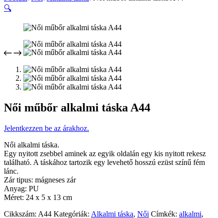
🔍
Női műbőr alkalmi táska A44
Jelentkezzen be az árakhoz.
Női alkalmi táska.
Egy nyitott zsebbel aminek az egyik oldalán egy kis nyitott rekesz
található. A táskához tartozik egy levehető hosszú ezüst színű fém
lánc.
Zár tipus: mágneses zár
Anyag: PU
Méret: 24 x 5 x 13 cm
Cikkszám:
A44
Kategóriák:
Alkalmi táska
,
Női
Címkék:
alkalmi
,