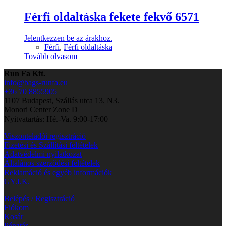
Férfi oldaltáska fekete fekvő 6571
Jelentkezzen be az árakhoz.
Férfi
,
Férfi oldaltáska
Tovább olvasom
Run Fa Kft.
info@bags-runfa.eu
+36 70 8855905
1107 Budapest, Szállás utca 13. N3.
Monori Center Zone D
Nyitvatartás: Hé.-Va. 9:00-17:00
Viszonteladói regisztráció
Fizetési és Szállítási feltételek
Adatvédelmi nyilatkozat
Általános szerződési feltételek
Reklamáció és egyéb információk
GY.I.K.
Belépés / Regisztráció
Fiókom
Kosár
Pénztár