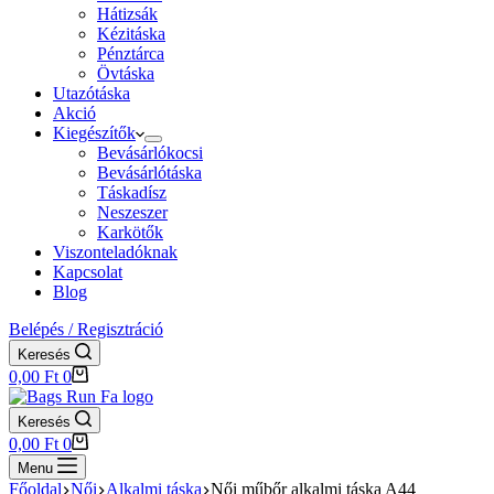
Hátizsák
Kézitáska
Pénztárca
Övtáska
Utazótáska
Akció
Kiegészítők
Bevásárlókocsi
Bevásárlótáska
Táskadísz
Neszeszer
Karkötők
Viszonteladóknak
Kapcsolat
Blog
Belépés / Regisztráció
Keresés
Shopping
0,00
Ft
0
cart
Keresés
Shopping
0,00
Ft
0
cart
Menu
Főoldal
Női
Alkalmi táska
Női műbőr alkalmi táska A44