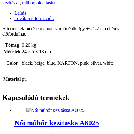
kézitáska
,
műbőr
,
oldaltáska
Leírás
További információk
A termékek mérése manuálisan történik, így +/- 1-2 cm eltérés
előfordulhat.
Tömeg
0,26 kg
Méretek
24 × 5 × 13 cm
Color
black, beige, blue, KARTON, pink, silver, white
Material
pu
Kapcsolódó termékek
Női műbőr kézitáska A6025