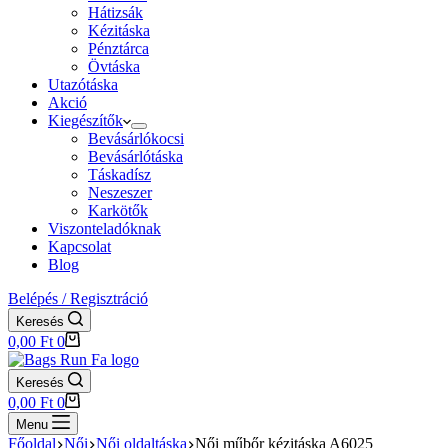
Hátizsák
Kézitáska
Pénztárca
Övtáska
Utazótáska
Akció
Kiegészítők
Bevásárlókocsi
Bevásárlótáska
Táskadísz
Neszeszer
Karkötők
Viszonteladóknak
Kapcsolat
Blog
Belépés / Regisztráció
Keresés
Shopping
0,00
Ft
0
cart
Keresés
Shopping
0,00
Ft
0
cart
Menu
Főoldal
Női
Női oldaltáska
Női műbőr kézitáska A6025