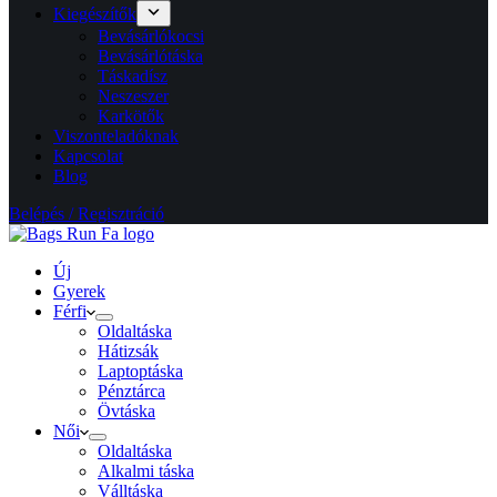
Kiegészítők
Bevásárlókocsi
Bevásárlótáska
Táskadísz
Neszeszer
Karkötők
Viszonteladóknak
Kapcsolat
Blog
Belépés / Regisztráció
Új
Gyerek
Férfi
Oldaltáska
Hátizsák
Laptoptáska
Pénztárca
Övtáska
Női
Oldaltáska
Alkalmi táska
Válltáska