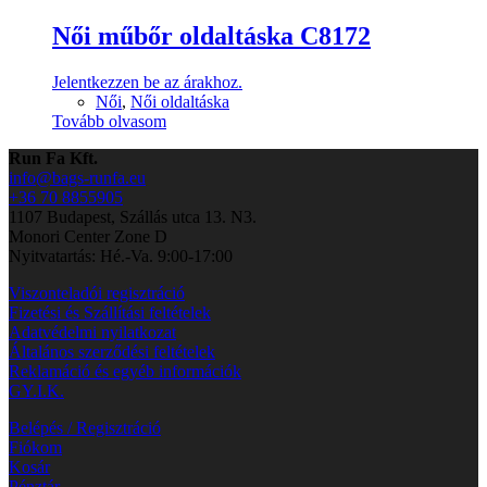
Női műbőr oldaltáska C8172
Jelentkezzen be az árakhoz.
Női
,
Női oldaltáska
Tovább olvasom
Run Fa Kft.
info@bags-runfa.eu
+36 70 8855905
1107 Budapest, Szállás utca 13. N3.
Monori Center Zone D
Nyitvatartás: Hé.-Va. 9:00-17:00
Viszonteladói regisztráció
Fizetési és Szállítási feltételek
Adatvédelmi nyilatkozat
Általános szerződési feltételek
Reklamáció és egyéb információk
GY.I.K.
Belépés / Regisztráció
Fiókom
Kosár
Pénztár