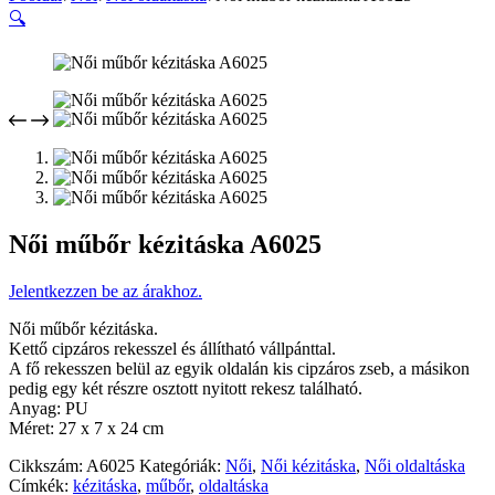
🔍
Női műbőr kézitáska A6025
Jelentkezzen be az árakhoz.
Női műbőr kézitáska.
Kettő cipzáros rekesszel és állítható vállpánttal.
A fő rekesszen belül az egyik oldalán kis cipzáros zseb, a másikon
pedig egy két részre osztott nyitott rekesz található.
Anyag: PU
Méret: 27 x 7 x 24 cm
Cikkszám:
A6025
Kategóriák:
Női
,
Női kézitáska
,
Női oldaltáska
Címkék:
kézitáska
,
műbőr
,
oldaltáska