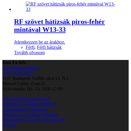
RF szövet hátizsák piros-fehér
mintával W13-33
Jelentkezzen be az árakhoz.
Férfi
,
Férfi hátizsák
Tovább olvasom
Run Fa Kft.
info@bags-runfa.eu
+36 70 8855905
1107 Budapest, Szállás utca 13. N3.
Monori Center Zone D
Nyitvatartás: Hé.-Va. 9:00-17:00
Viszonteladói regisztráció
Fizetési és Szállítási feltételek
Adatvédelmi nyilatkozat
Általános szerződési feltételek
Reklamáció és egyéb információk
GY.I.K.