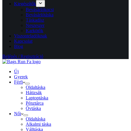
Kiegészítők
Bevásárlókocsi
Bevásárlótáska
Táskadísz
Neszeszer
Karkötők
Viszonteladóknak
Kapcsolat
Blog
Belépés / Regisztráció
Új
Gyerek
Férfi
Oldaltáska
Hátizsák
Laptoptáska
Pénztárca
Övtáska
Női
Oldaltáska
Alkalmi táska
Válltáska