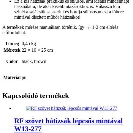
Ez a kis hátizsák praktikus és stílusos, ami ideális mindennapi
használatra, de akár kisebb utazásokhoz is. Válassza ki a
színét a saját stílusa szerint és hordja stílusosan ezt a lóhere
mintával díszített műbőr hátizsákot!
A termékek mérése manuálisan történik, így +/- 1-2 cm eltérés
előfordulhat.
Tömeg
0,45 kg
Méretek
22 × 10 × 25 cm
Color
black, brown
Material
pu
Kapcsolódó termékek
RF szövet hátizsák lépcsős mintával
W13-277