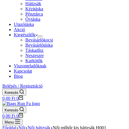
Hátizsák
Kézitáska
Pénztárca
Övtáska
Utazótáska
Akció
Kiegészítők
Bevásárlókocsi
Bevásárlótáska
Táskadísz
Neszeszer
Karkötők
Viszonteladóknak
Kapcsolat
Blog
Belépés / Regisztráció
Keresés
Shopping
0,00
Ft
0
cart
Keresés
Shopping
0,00
Ft
0
cart
Menu
Főoldal
Női
Női hátizsák
Női műbőr kis hátizsák H001