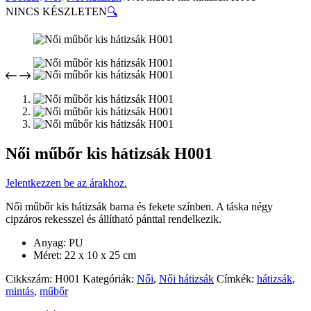
NINCS KÉSZLETEN
🔍
Női műbőr kis hátizsák H001
Jelentkezzen be az árakhoz.
Női műbőr kis hátizsák barna és fekete színben. A táska négy
cipzáros rekesszel és állítható pánttal rendelkezik.
Anyag: PU
Méret: 22 x 10 x 25 cm
Cikkszám:
H001
Kategóriák:
Női
,
Női hátizsák
Címkék:
hátizsák
,
mintás
,
műbőr