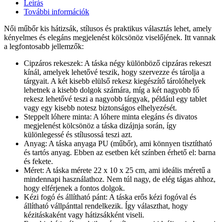
Leírás
További információk
Női műbőr kis hátizsák, stílusos és praktikus választás lehet, amely
kényelmes és elegáns megjelenést kölcsönöz viselőjének. Itt vannak
a legfontosabb jellemzők:
Cipzáros rekeszek: A táska négy különböző cipzáras rekeszt
kínál, amelyek lehetővé teszik, hogy szervezze és tárolja a
tárgyait. A két kisebb elülső rekesz kiegészítő tárolóhelyek
lehetnek a kisebb dolgok számára, míg a két nagyobb fő
rekesz lehetővé teszi a nagyobb tárgyak, például egy tablet
vagy egy kisebb notesz biztonságos elhelyezését.
Steppelt lóhere minta: A lóhere minta elegáns és divatos
megjelenést kölcsönöz a táska dizájnja során, így
különlegessé és stílusossá teszi azt.
Anyag: A táska anyaga PU (műbőr), ami könnyen tisztítható
és tartós anyag. Ebben az esetben két színben érhető el: barna
és fekete.
Méret: A táska mérete 22 x 10 x 25 cm, ami ideális méretű a
mindennapi használathoz. Nem túl nagy, de elég tágas ahhoz,
hogy elférjenek a fontos dolgok.
Kézi fogó és állítható pánt: A táska erős kézi fogóval és
állítható vállpánttal rendelkezik. Így választhat, hogy
kézitáskaként vagy hátizsákként viseli.