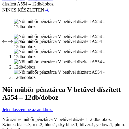
díszített A554 – 12db/doboz
NINCS KÉSZLETEN
🔍
Női műbőr pénztárca V betűvel díszített
A554 – 12db/doboz
Jelentkezzen be az árakhoz.
Női színes műbőr pénztárca V betűvel díszített 12 db/doboz.
Színek: black-3, red-2, blue-1, sky blue-1, hilver-1, yellow-1, plum-