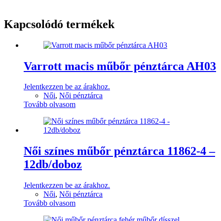
Kapcsolódó termékek
Varrott macis műbőr pénztárca AH03
Jelentkezzen be az árakhoz.
Női
,
Női pénztárca
Tovább olvasom
Női színes műbőr pénztárca 11862-4 –
12db/doboz
Jelentkezzen be az árakhoz.
Női
,
Női pénztárca
Tovább olvasom