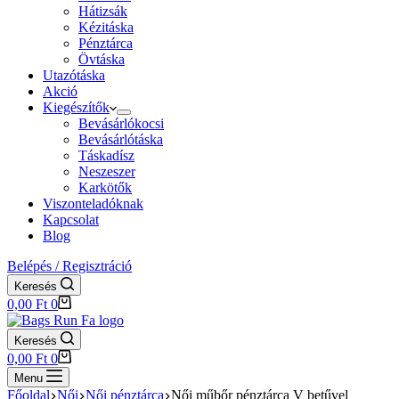
Hátizsák
Kézitáska
Pénztárca
Övtáska
Utazótáska
Akció
Kiegészítők
Bevásárlókocsi
Bevásárlótáska
Táskadísz
Neszeszer
Karkötők
Viszonteladóknak
Kapcsolat
Blog
Belépés / Regisztráció
Keresés
Shopping
0,00
Ft
0
cart
Keresés
Shopping
0,00
Ft
0
cart
Menu
Főoldal
Női
Női pénztárca
Női műbőr pénztárca V betűvel