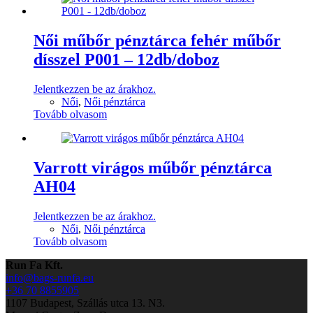
Női műbőr pénztárca fehér műbőr
dísszel P001 – 12db/doboz
Jelentkezzen be az árakhoz.
Női
,
Női pénztárca
Tovább olvasom
Varrott virágos műbőr pénztárca
AH04
Jelentkezzen be az árakhoz.
Női
,
Női pénztárca
Tovább olvasom
Run Fa Kft.
info@bags-runfa.eu
+36 70 8855905
1107 Budapest, Szállás utca 13. N3.