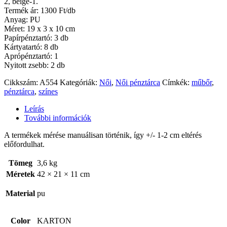
2, beige-1.
Termék ár: 1300 Ft/db
Anyag: PU
Méret: 19 x 3 x 10 cm
Papírpénztartó: 3 db
Kártyatartó: 8 db
Aprópénztartó: 1
Nyitott zsebb: 2 db
Cikkszám:
A554
Kategóriák:
Női
,
Női pénztárca
Címkék:
műbőr
,
pénztárca
,
színes
Leírás
További információk
A termékek mérése manuálisan történik, így +/- 1-2 cm eltérés
előfordulhat.
Tömeg
3,6 kg
Méretek
42 × 21 × 11 cm
Material
pu
Color
KARTON