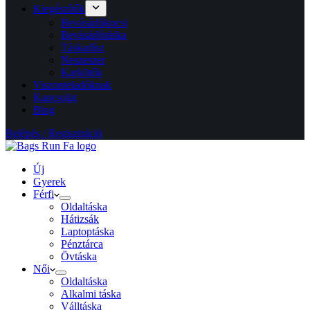
Kiegészítők
Bevásárlókocsi
Bevásárlótáska
Táskadísz
Neszeszer
Karkötők
Viszonteladóknak
Kapcsolat
Blog
Belépés / Regisztráció
Új
Gyerek
Férfi
Oldaltáska
Hátizsák
Laptoptáska
Pénztárca
Övtáska
Női
Oldaltáska
Alkalmi táska
Válltáska