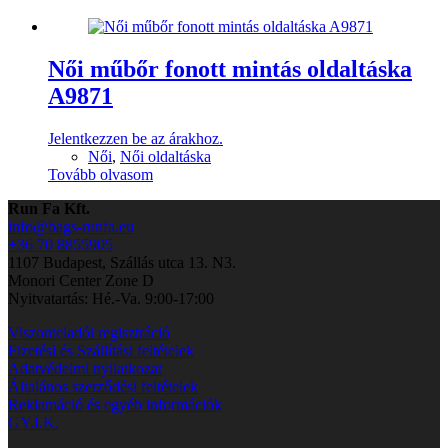
Női műbőr fonott mintás oldaltáska
A9871
Jelentkezzen be az árakhoz.
Női
,
Női oldaltáska
Tovább olvasom
Run Fa Kft.
info@bags-runfa.eu
+36 70 8855905
1107 Budapest, Szállás utca 13. N3.
Monori Center Zone D
Nyitvatartás: Hé.-Va. 9:00-17:00
Viszonteladói regisztráció
Fizetési és Szállítási feltételek
Adatvédelmi nyilatkozat
Általános szerződési feltételek
Reklamáció és egyéb információk
GY.I.K.