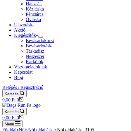
Hátizsák
Kézitáska
Pénztárca
Övtáska
Utazótáska
Akció
Kiegészítők
Bevásárlókocsi
Bevásárlótáska
Táskadísz
Neszeszer
Karkötők
Viszonteladóknak
Kapcsolat
Blog
Belépés / Regisztráció
Keresés
Shopping
0,00
Ft
0
cart
Keresés
Shopping
0,00
Ft
0
cart
Menu
Főoldal
Női
Női oldaltáska
Női oldaltáska 3105