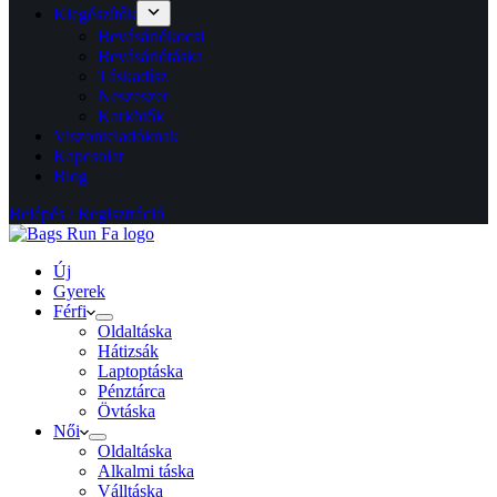
Kiegészítők
Bevásárlókocsi
Bevásárlótáska
Táskadísz
Neszeszer
Karkötők
Viszonteladóknak
Kapcsolat
Blog
Belépés / Regisztráció
Új
Gyerek
Férfi
Oldaltáska
Hátizsák
Laptoptáska
Pénztárca
Övtáska
Női
Oldaltáska
Alkalmi táska
Válltáska