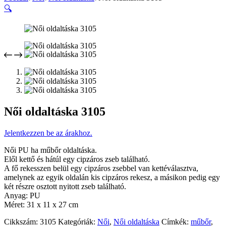
🔍
Női oldaltáska 3105
Jelentkezzen be az árakhoz.
Női PU ha műbőr oldaltáska.
Elől kettő és hátúl egy cipzáros zseb található.
A fő rekesszen belül egy cipzáros zsebbel van kettéválasztva,
amelynek az egyik oldalán kis cipzáros rekesz, a másikon pedig egy
két részre osztott nyitott zseb található.
Anyag: PU
Méret: 31 x 11 x 27 cm
Cikkszám:
3105
Kategóriák:
Női
,
Női oldaltáska
Címkék:
műbőr
,