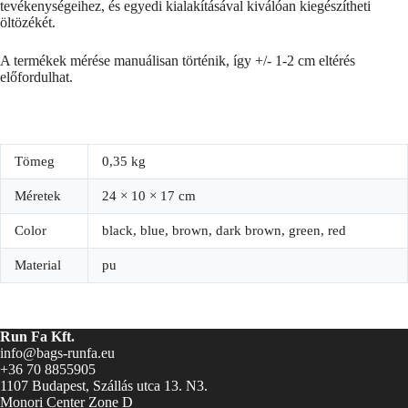
tevékenységeihez, és egyedi kialakításával kiválóan kiegészítheti
öltözékét.
A termékek mérése manuálisan történik, így +/- 1-2 cm eltérés
előfordulhat.
Tömeg
0,35 kg
Méretek
24 × 10 × 17 cm
Color
black, blue, brown, dark brown, green, red
Material
pu
Run Fa Kft.
info@bags-runfa.eu
+36 70 8855905
1107 Budapest, Szállás utca 13. N3.
Monori Center Zone D