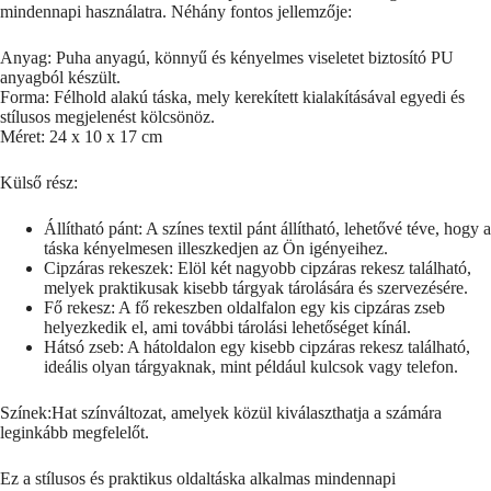
mindennapi használatra. Néhány fontos jellemzője:
Anyag: Puha anyagú, könnyű és kényelmes viseletet biztosító PU
anyagból készült.
Forma: Félhold alakú táska, mely kerekített kialakításával egyedi és
stílusos megjelenést kölcsönöz.
Méret: 24 x 10 x 17 cm
Külső rész:
Állítható pánt: A színes textil pánt állítható, lehetővé téve, hogy a
táska kényelmesen illeszkedjen az Ön igényeihez.
Cipzáras rekeszek: Elöl két nagyobb cipzáras rekesz található,
melyek praktikusak kisebb tárgyak tárolására és szervezésére.
Fő rekesz: A fő rekeszben oldalfalon egy kis cipzáras zseb
helyezkedik el, ami további tárolási lehetőséget kínál.
Hátsó zseb: A hátoldalon egy kisebb cipzáras rekesz található,
ideális olyan tárgyaknak, mint például kulcsok vagy telefon.
Színek:Hat színváltozat, amelyek közül kiválaszthatja a számára
leginkább megfelelőt.
Ez a stílusos és praktikus oldaltáska alkalmas mindennapi