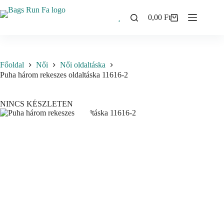
Skip
to
0,00
Ft
Shopping
content
cart
Főoldal
Női
Női oldaltáska
Puha három rekeszes oldaltáska 11616-2
NINCS KÉSZLETEN