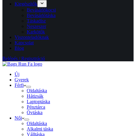
Kiegészítők
Bevásárlókocsi
Bevásárlótáska
Táskadísz
Neszeszer
Karkötők
Viszonteladóknak
Kapcsolat
Blog
Belépés / Regisztráció
Új
Gyerek
Férfi
Oldaltáska
Hátizsák
Laptoptáska
Pénztárca
Övtáska
Női
Oldaltáska
Alkalmi táska
Válltáska