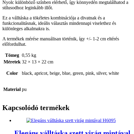
Nyolc különböző színben elérhető, így könnyedén megtalálhatod a
stílusodhoz leginkább illőt.
Ez a válltáska a tökéletes kombinációja a divatnak és a
funkcionalitásnak, ideális választás mindennapi viselethez és
különleges alkalmakra is.
A termékek mérése manuálisan történik, így +/- 1-2 cm eltérés
előfordulhat.
Tömeg
0,55 kg
Méretek
32 × 13 × 22 cm
Color
black, apricot, beige, blue, green, pink, silver, white
Material
pu
Kapcsolódó termékek
Elegáns válltáska szett virág mintával