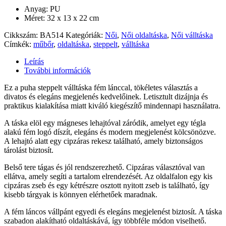
Anyag: PU
Méret: 32 x 13 x 22 cm
Cikkszám:
BA514
Kategóriák:
Női
,
Női oldaltáska
,
Női válltáska
Címkék:
műbőr
,
oldaltáska
,
steppelt
,
válltáska
Leírás
További információk
Ez a puha steppelt válltáska fém lánccal, tökéletes választás a
divatos és elegáns megjelenés kedvelőinek. Letisztult dizájnja és
praktikus kialakítása miatt kiváló kiegészítő mindennapi használatra.
A táska elöl egy mágneses lehajtóval záródik, amelyet egy tégla
alakú fém logó díszít, elegáns és modern megjelenést kölcsönözve.
A lehajtó alatt egy cipzáras rekesz található, amely biztonságos
tárolást biztosít.
Belső tere tágas és jól rendszerezhető. Cipzáras választóval van
ellátva, amely segíti a tartalom elrendezését. Az oldalfalon egy kis
cipzáras zseb és egy kétrészre osztott nyitott zseb is található, így
kisebb tárgyak is könnyen elérhetőek maradnak.
A fém láncos vállpánt egyedi és elegáns megjelenést biztosít. A táska
szabadon alakítható oldaltáskává, így többféle módon viselhető.