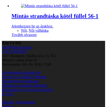
Mintás strandtáska kötél füllel 56-1
Jelentkezzen be az árakhoz.
Női
,
Női válltáska
Tovább olvasom
Run Fa Kft.
info@bags-runfa.eu
+36 70 8855905
1107 Budapest, Szállás utca 13. N3.
Monori Center Zone D
Nyitvatartás: Hé.-Va. 9:00-17:00
Viszonteladói regisztráció
Fizetési és Szállítási feltételek
Adatvédelmi nyilatkozat
Általános szerződési feltételek
Reklamáció és egyéb információk
GY.I.K.
Belépés / Regisztráció
Fiókom