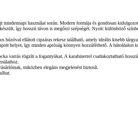
újt mindennapi használat során. Modern formája és gondosan kidolgozott 
készült, így hosszú távon is megőrzi szépségét. Nyolc különböző színben
os húzóval ellátott cipzáras rekesz található, amely ideális kisebb tárgy
 kapott helyet, így minden apróság könnyen hozzáférhető. A hátoldalon kü
ocka varrás rögzíti a fogantyúkat. A karabinerrel csatlakoztatható hosszú
ználathoz.
vásárlóinak, miközben elegáns megjelenést biztosít.
ulhat.