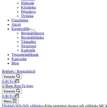
Hátizsák
Kézitáska
Pénztárca
Övtáska
Utazótáska
Akció
Kiegészítők
Bevásárlókocsi
Bevásárlótáska
Táskadísz
Neszeszer
Karkötők
Viszonteladóknak
Kapcsolat
Blog
Belépés / Regisztráció
Keresés
Shopping
0,00
Ft
0
cart
Keresés
Shopping
0,00
Ft
0
cart
Menu
Főoldal
Női
Női válltáska
Puha tapintású divatos női válltáska MC