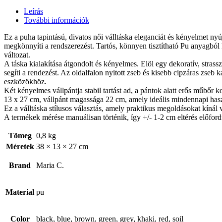
Leírás
További információk
Ez a puha tapintású, divatos női válltáska eleganciát és kényelmet ny
megkönnyíti a rendszerezést. Tartós, könnyen tisztítható Pu anyagból 
változat.
A táska kialakítása átgondolt és kényelmes. Elöl egy dekoratív, strassz
segíti a rendezést. Az oldalfalon nyitott zseb és kisebb cipzáras zseb
eszközökhöz.
Két kényelmes vállpántja stabil tartást ad, a pántok alatt erős műbőr k
13 x 27 cm, vállpánt magassága 22 cm, amely ideális mindennapi has
Ez a válltáska stílusos választás, amely praktikus megoldásokat kínál 
A termékek mérése manuálisan történik, így +/- 1-2 cm eltérés előford
Tömeg
0,8 kg
Méretek
38 × 13 × 27 cm
Brand
Maria C.
Material
pu
Color
black, blue, brown, green, grey, khaki, red, soil