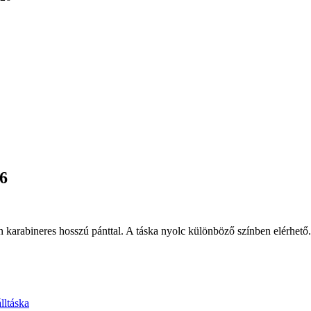
26
ön karabineres hosszú pánttal. A táska nyolc különböző színben elérhető.
lltáska