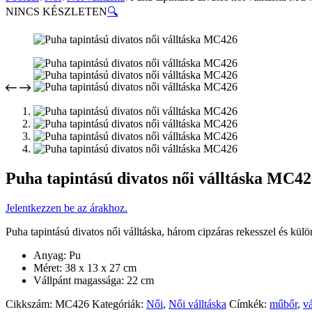
NINCS KÉSZLETEN
🔍
Puha tapintású divatos női válltáska MC4
Jelentkezzen be az árakhoz.
Puha tapintású divatos női válltáska, három cipzáras rekesszel és kül
Anyag: Pu
Méret: 38 x 13 x 27 cm
Vállpánt magassága: 22 cm
Cikkszám:
MC426
Kategóriák:
Női
,
Női válltáska
Címkék:
műbőr
,
vá