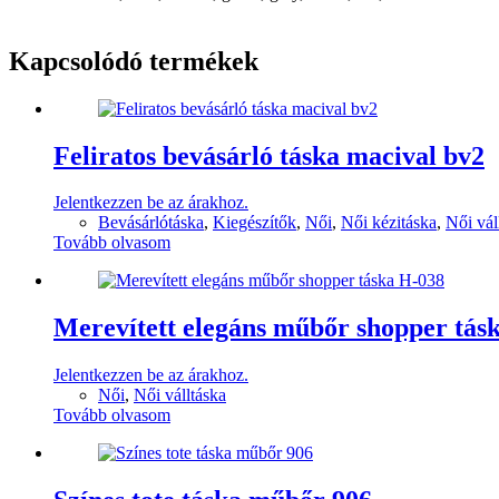
Kapcsolódó termékek
Feliratos bevásárló táska macival bv2
Jelentkezzen be az árakhoz.
Bevásárlótáska
,
Kiegészítők
,
Női
,
Női kézitáska
,
Női vál
Tovább olvasom
Merevített elegáns műbőr shopper tás
Jelentkezzen be az árakhoz.
Női
,
Női válltáska
Tovább olvasom