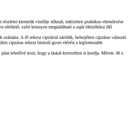
részletei kiemelik viselője stílusát, miközben praktikus elrendezése
 elérhető, ezért könnyen megtalálható a saját öltözékhez illő
ak számára. A fő rekesz cipzárral záródik, belsejében cipzáras választó
lön cipzáras rekesz biztosít gyors elérést a legfontosabb
 pánt lehetővé teszi, hogy a táskát keresztben is hordja. Mérete 38 x