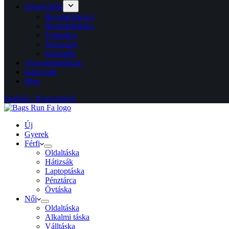
Kiegészítők
Bevásárlókocsi
Bevásárlótáska
Táskadísz
Neszeszer
Karkötők
Viszonteladóknak
Kapcsolat
Blog
Belépés / Regisztráció
Új
Gyerek
Férfi
Oldaltáska
Hátizsák
Laptoptáska
Pénztárca
Övtáska
Női
Oldaltáska
Alkalmi táska
Válltáska