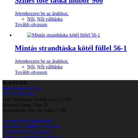
Színes tote táska műbőr 906
Jelentkezzen be az árakhoz.
Női
,
Női válltáska
Tovább olvasom
Mintás strandtáska kötél füllel 56-1
Jelentkezzen be az árakhoz.
Női
,
Női válltáska
Tovább olvasom
Run Fa Kft.
info@bags-runfa.eu
+36 70 8855905
1107 Budapest, Szállás utca 13. N3.
Monori Center Zone D
Nyitvatartás: Hé.-Va. 9:00-17:00
Viszonteladói regisztráció
Fizetési és Szállítási feltételek
Adatvédelmi nyilatkozat
Általános szerződési feltételek