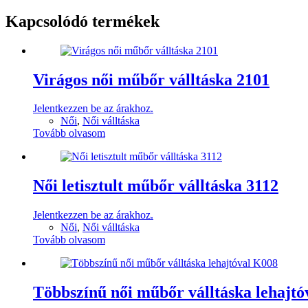
Kapcsolódó termékek
Virágos női műbőr válltáska 2101
Jelentkezzen be az árakhoz.
Női
,
Női válltáska
Tovább olvasom
Női letisztult műbőr válltáska 3112
Jelentkezzen be az árakhoz.
Női
,
Női válltáska
Tovább olvasom
Többszínű női műbőr válltáska lehajt