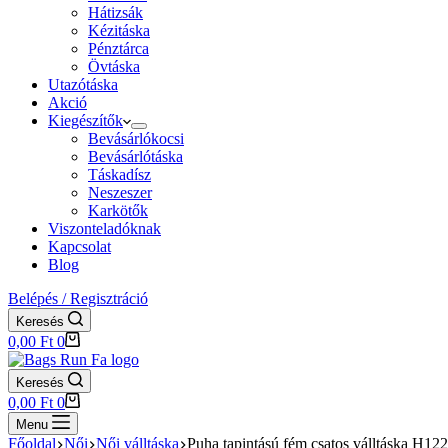
Hátizsák
Kézitáska
Pénztárca
Övtáska
Utazótáska
Akció
Kiegészítők
Bevásárlókocsi
Bevásárlótáska
Táskadísz
Neszeszer
Karkötők
Viszonteladóknak
Kapcsolat
Blog
Belépés / Regisztráció
Keresés
Shopping
0,00
Ft
0
cart
Keresés
Shopping
0,00
Ft
0
cart
Menu
Főoldal
Női
Női válltáska
Puha tapintású fém csatos válltáska H12