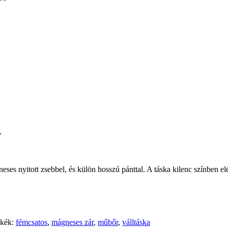
A
eses nyitott zsebbel, és külön hosszú pánttal. A táska kilenc színben el
kék:
fémcsatos
,
mágneses zár
,
műbőr
,
válltáska