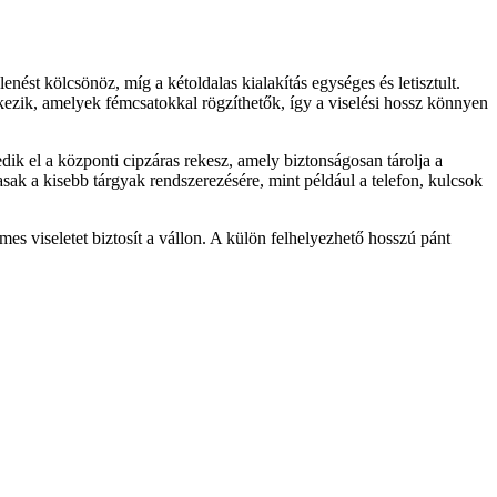
nést kölcsönöz, míg a kétoldalas kialakítás egységes és letisztult.
lkezik, amelyek fémcsatokkal rögzíthetők, így a viselési hossz könnyen
ik el a központi cipzáras rekesz, amely biztonságosan tárolja a
masak a kisebb tárgyak rendszerezésére, mint például a telefon, kulcsok
s viseletet biztosít a vállon. A külön felhelyezhető hosszú pánt