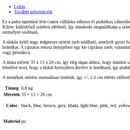
Leírás
További információk
Ez a puha tapintású fém csatos válltáska stílusos és praktikus választ
Kilenc különböző színben elérhető, így mindenki megtalálhatja a számá
személyre szabható.
A táskán kettő nagy mágneses nyitott zseb található, amelyek gyors ho
holmikat. A cipzáras rekesz belsejében egy kis cipzáras zseb, valamint
vagy pénztárca.
A táska mérete 35 x 13 x 26 cm, így elég tágas ahhoz, hogy minden sz
lehetővé teszi, hogy a táskát keresztben átvetve is hordhasd, így prakti
A termékek mérése manuálisan történik, így +/- 1-2 cm eltérés előford
Tömeg
0,8 kg
Méretek
35 × 13 × 26 cm
Color
black, blue, brown, grey, khaki, light blue, pink, red, yello
Material
pu