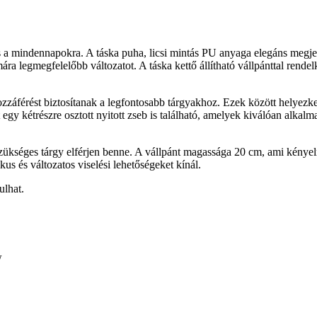
ás a mindennapokra. A táska puha, licsi mintás PU anyaga elegáns megjele
ra legmegfelelőbb változatot. A táska kettő állítható vállpánttal rende
zzáférést biztosítanak a legfontosabb tárgyakhoz. Ezek között helyezked
 egy kétrészre osztott nyitott zseb is található, amelyek kiválóan alkal
ükséges tárgy elférjen benne. A vállpánt magassága 20 cm, ami kényelme
kus és változatos viselési lehetőségeket kínál.
ulhat.
w