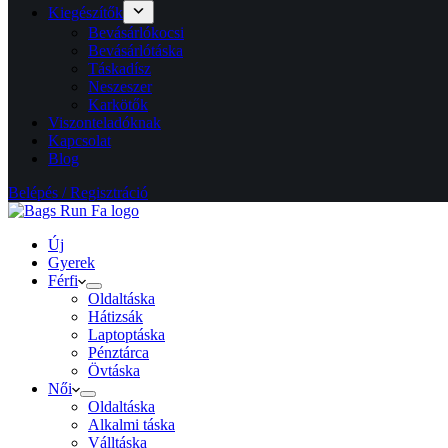
Kiegészítők
Bevásárlókocsi
Bevásárlótáska
Táskadísz
Neszeszer
Karkötők
Viszonteladóknak
Kapcsolat
Blog
Belépés / Regisztráció
Új
Gyerek
Férfi
Oldaltáska
Hátizsák
Laptoptáska
Pénztárca
Övtáska
Női
Oldaltáska
Alkalmi táska
Válltáska