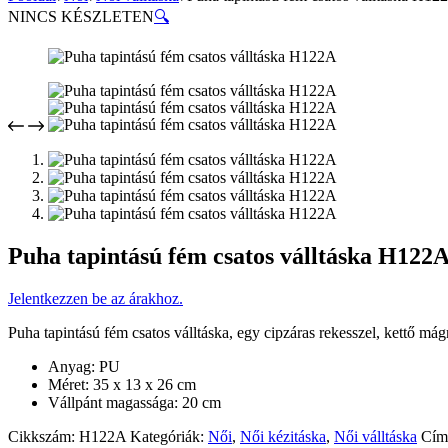
NINCS KÉSZLETEN
🔍
Puha tapintású fém csatos válltáska H122
Jelentkezzen be az árakhoz.
Puha tapintású fém csatos válltáska, egy cipzáras rekesszel, kettő mágn
Anyag: PU
Méret: 35 x 13 x 26 cm
Vállpánt magassága: 20 cm
Cikkszám:
H122A
Kategóriák:
Női
,
Női kézitáska
,
Női válltáska
Cím