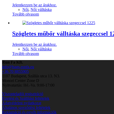
Jelentkezzen be az árakhoz.
Női
,
Női válltáska
Tovább olvasom
Szögletes műbőr válltáska szegeccsel 1
Jelentkezzen be az árakhoz.
Női
,
Női válltáska
Tovább olvasom
Run Fa Kft.
info@bags-runfa.eu
+36 70 8855905
1107 Budapest, Szállás utca 13. N3.
Monori Center Zone D
Nyitvatartás: Hé.-Va. 9:00-17:00
Viszonteladói regisztráció
Fizetési és Szállítási feltételek
Adatvédelmi nyilatkozat
Általános szerződési feltételek
Reklamáció és egyéb információk