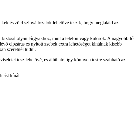
, kék és zöld színváltozatok lehetővé teszik, hogy megtaláld az
st biztosít olyan tárgyakhoz, mint a telefon vagy kulcsok. A nagyobb fő
lévő cipzáras és nyitott zsebek extra lehetőséget kínálnak kisebb
ban szeretnél tudni.
eletet tesz lehetővé, és állítható, így könnyen testre szabható az
tást kínál.