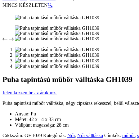
NINCS KÉSZLETEN
🔍
Puha tapintású műbőr válltáska GH1039
Jelentkezzen be az árakhoz.
Puha tapintású műbőr válltáska, négy cipzáras rekesszel, belül választ
Anyag: Pu
Méret: 42 x 14 x 33 cm
Vállpánt magassága: 28 cm
Cikkszám:
GH1039
Kategóriák:
Női
,
Női válltáska
Címkék:
műbőr
,