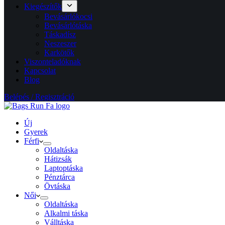
Kiegészítők
Bevásárlókocsi
Bevásárlótáska
Táskadísz
Neszeszer
Karkötők
Viszonteladóknak
Kapcsolat
Blog
Belépés / Regisztráció
Új
Gyerek
Férfi
Oldaltáska
Hátizsák
Laptoptáska
Pénztárca
Övtáska
Női
Oldaltáska
Alkalmi táska
Válltáska