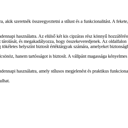
 akik szeretnék összeegyeztetni a stílust és a funkcionalitást. A fekete
indennapi használatra. Az elülső két kis cipzáras rész könnyű hozzáféré
tt tárolását, és megakadályozza, hogy összekeveredjenek. Az oldalfalon 
g tökéletes helyszínt biztosít értéktárgyak számára, amelyeket biztonság
önöz, hanem tartósságot is biztosít. A vállpánt magassága kényelmes vis
dennapi használatra, amely stílusos megjelenést és praktikus funkcionali
ulhat.