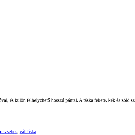
óval, és külön felhelyzhető hosszú pántal. A táska fekete, kék és zöld sz
sokzsebes
,
válltáska