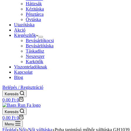
Hátizsák
Kézitáska
Pénztárca
Övtáska
Utazótáska
Akció
Kiegészítők
Bevásárlókocsi
Bevásárlótáska
Táskadísz
Neszeszer
Karkötők
Viszonteladóknak
Kapcsolat
Blog
Belépés / Regisztráció
Keresés
Shopping
0,00
Ft
0
cart
Keresés
Shopping
0,00
Ft
0
cart
Menu
Főoldal
Női
Női válltáska
Puha tapintású műbőr válltáska GH1039