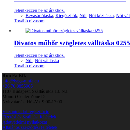
Jelentkezzen be az árakhoz.
Bevásárlótáska
,
Kiegészítők
,
Női
,
Női kézitáska
,
Női vál
Tovább olvasom
Divatos műbőr szögletes válltáska 0255
Jelentkezzen be az árakhoz.
Női
,
Női válltáska
Tovább olvasom
Run Fa Kft.
info@bags-runfa.eu
+36 70 8855905
1107 Budapest, Szállás utca 13. N3.
Monori Center Zone D
Nyitvatartás: Hé.-Va. 9:00-17:00
Viszonteladói regisztráció
Fizetési és Szállítási feltételek
Adatvédelmi nyilatkozat
Általános szerződési feltételek