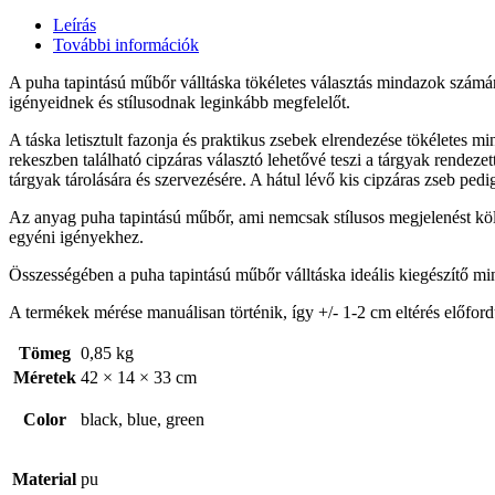
Leírás
További információk
A puha tapintású műbőr válltáska tökéletes választás mindazok számára,
igényeidnek és stílusodnak leginkább megfelelőt.
A táska letisztult fazonja és praktikus zsebek elrendezése tökéletes m
rekeszben található cipzáras választó lehetővé teszi a tárgyak rendeze
tárgyak tárolására és szervezésére. A hátul lévő kis cipzáras zseb pedi
Az anyag puha tapintású műbőr, ami nemcsak stílusos megjelenést kölcs
egyéni igényekhez.
Összességében a puha tapintású műbőr válltáska ideális kiegészítő min
A termékek mérése manuálisan történik, így +/- 1-2 cm eltérés előford
Tömeg
0,85 kg
Méretek
42 × 14 × 33 cm
Color
black, blue, green
Material
pu