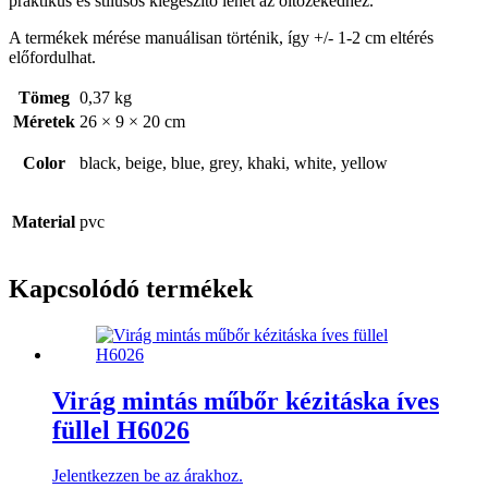
praktikus és stílusos kiegészítő lehet az öltözékedhez.
A termékek mérése manuálisan történik, így +/- 1-2 cm eltérés
előfordulhat.
Tömeg
0,37 kg
Méretek
26 × 9 × 20 cm
Color
black, beige, blue, grey, khaki, white, yellow
Material
pvc
Kapcsolódó termékek
Virág mintás műbőr kézitáska íves
füllel H6026
Jelentkezzen be az árakhoz.