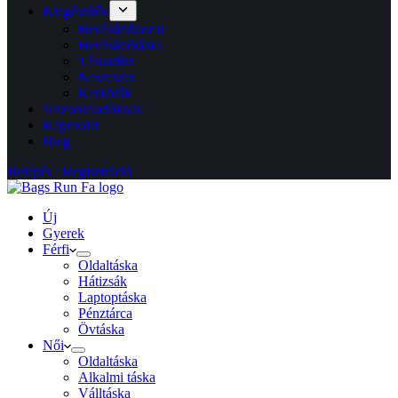
Kiegészítők
Bevásárlókocsi
Bevásárlótáska
Táskadísz
Neszeszer
Karkötők
Viszonteladóknak
Kapcsolat
Blog
Belépés / Regisztráció
Új
Gyerek
Férfi
Oldaltáska
Hátizsák
Laptoptáska
Pénztárca
Övtáska
Női
Oldaltáska
Alkalmi táska
Válltáska