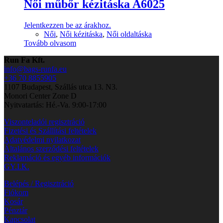
Női műbőr kézitáska A6025
Jelentkezzen be az árakhoz.
Női
,
Női kézitáska
,
Női oldaltáska
Tovább olvasom
Run Fa Kft.
info@bags-runfa.eu
+36 70 8855905
1107 Budapest, Szállás utca 13. N3.
Monori Center Zone D
Nyitvatartás: Hé.-Va. 9:00-17:00
Viszonteladói regisztráció
Fizetési és Szállítási feltételek
Adatvédelmi nyilatkozat
Általános szerződési feltételek
Reklamáció és egyéb információk
GY.I.K.
Belépés / Regisztráció
Fiókom
Kosár
Pénztár
Kapcsolat