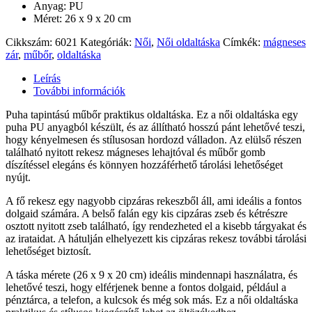
Anyag: PU
Méret: 26 x 9 x 20 cm
Cikkszám:
6021
Kategóriák:
Női
,
Női oldaltáska
Címkék:
mágneses
zár
,
műbőr
,
oldaltáska
Leírás
További információk
Puha tapintású műbőr praktikus oldaltáska. Ez a női oldaltáska egy
puha PU anyagból készült, és az állítható hosszú pánt lehetővé teszi,
hogy kényelmesen és stílusosan hordozd válladon. Az elülső részen
található nyitott rekesz mágneses lehajtóval és műbőr gomb
díszítéssel elegáns és könnyen hozzáférhető tárolási lehetőséget
nyújt.
A fő rekesz egy nagyobb cipzáras rekeszből áll, ami ideális a fontos
dolgaid számára. A belső falán egy kis cipzáras zseb és kétrészre
osztott nyitott zseb található, így rendezheted el a kisebb tárgyakat és
az irataidat. A hátulján elhelyezett kis cipzáras rekesz további tárolási
lehetőséget biztosít.
A táska mérete (26 x 9 x 20 cm) ideális mindennapi használatra, és
lehetővé teszi, hogy elférjenek benne a fontos dolgaid, például a
pénztárca, a telefon, a kulcsok és még sok más. Ez a női oldaltáska