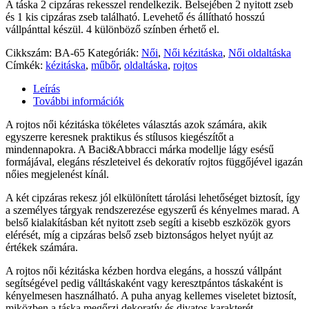
A táska 2 cipzáras rekesszel rendelkezik. Belsejében 2 nyitott zseb
és 1 kis cipzáras zseb található. Levehető és állítható hosszú
vállpánttal készül. 4 különböző színben érhető el.
Cikkszám:
BA-65
Kategóriák:
Női
,
Női kézitáska
,
Női oldaltáska
Címkék:
kézitáska
,
műbőr
,
oldaltáska
,
rojtos
Leírás
További információk
A rojtos női kézitáska tökéletes választás azok számára, akik
egyszerre keresnek praktikus és stílusos kiegészítőt a
mindennapokra. A Baci&Abbracci márka modellje lágy esésű
formájával, elegáns részleteivel és dekoratív rojtos függőjével igazán
nőies megjelenést kínál.
A két cipzáras rekesz jól elkülönített tárolási lehetőséget biztosít, így
a személyes tárgyak rendszerezése egyszerű és kényelmes marad. A
belső kialakításban két nyitott zseb segíti a kisebb eszközök gyors
elérését, míg a cipzáras belső zseb biztonságos helyet nyújt az
értékek számára.
A rojtos női kézitáska kézben hordva elegáns, a hosszú vállpánt
segítségével pedig válltáskaként vagy keresztpántos táskaként is
kényelmesen használható. A puha anyag kellemes viseletet biztosít,
miközben a táska megőrzi dekoratív és divatos karakterét.