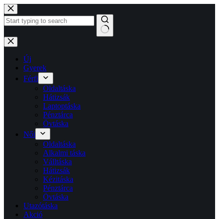
Skip
to
content
No
results
Új
Gyerek
Férfi
Oldaltáska
Hátizsák
Laptoptáska
Pénztárca
Övtáska
Női
Oldaltáska
Alkalmi táska
Válltáska
Hátizsák
Kézitáska
Pénztárca
Övtáska
Utazótáska
Akció