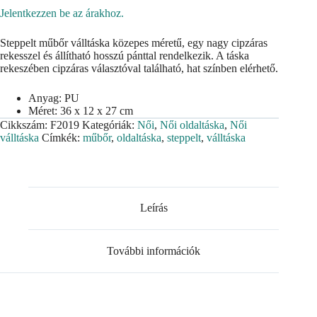
Jelentkezzen be az árakhoz.
Steppelt műbőr válltáska közepes méretű, egy nagy cipzáras
rekesszel és állítható hosszú pánttal rendelkezik. A táska
rekeszében cipzáras választóval található, hat színben elérhető.
Anyag: PU
Méret: 36 x 12 x 27 cm
Cikkszám:
F2019
Kategóriák:
Női
,
Női oldaltáska
,
Női
válltáska
Címkék:
műbőr
,
oldaltáska
,
steppelt
,
válltáska
Leírás
További információk