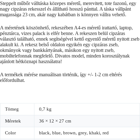
Steppelt műbőr válltáska közepes méretű, merevitett, tote fazonú, egy
nagy cipzáras rekesszel és állítható hosszú pánttal. A táska vállpánt
magassága 23 cm, akár nagy kabátban is könnyen vállra vehető.
A méretének köszönhető, rekeszében A4-es méretű irattartó, laptop,
pénztárca, vizes palack is elfér benne. A rekeszen belül cipzáras
választó található, ennek segítségével kettő egyenlő méretű nyitott zseb
alakult ki. A rekesz belső oldalon egyikén egy cipzáras zseb,
okmányok vagy bankkártyának, másikon egy nyitott zseb,
mobiltelefonnak megfelelő. Divatos model, minden korosztálynak
ajánlott hétköznapi használatra!
A termékek mérése manuálisan történik, így +/- 1-2 cm eltérés
előfordulhat.
Tömeg
0,7 kg
Méretek
36 × 12 × 27 cm
Color
black, blue, brown, grey, khaki, red