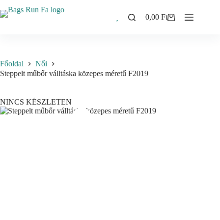
Skip
to
0,00
Ft
Shopping
content
cart
Főoldal
Női
Steppelt műbőr válltáska közepes méretű F2019
NINCS KÉSZLETEN