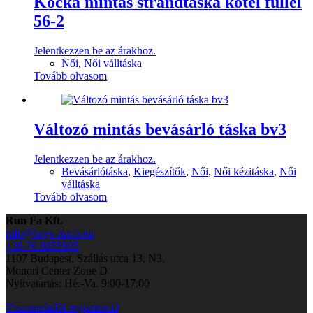
Kocka mintás strandtáska kötél füllel
56-2
Jelentkezzen be az árakhoz.
Női
,
Női válltáska
Tovább olvasom
Változó mintás bevásárló táska bv3
Jelentkezzen be az árakhoz.
Bevásárlótáska
,
Kiegészítők
,
Női
,
Női kézitáska
,
Női
válltáska
Tovább olvasom
Run Fa Kft.
info@bags-runfa.eu
+36 70 8855905
1107 Budapest, Szállás utca 13. N3.
Monori Center Zone D
Nyitvatartás: Hé.-Va. 9:00-17:00
Viszonteladói regisztráció