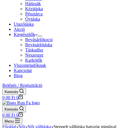
Hátizsák
Kézitáska
Pénztárca
Övtáska
Utazótáska
Akció
Kiegészítők
Bevásárlókocsi
Bevásárlótáska
Táskadísz
Neszeszer
Karkötők
Viszonteladóknak
Kapcsolat
Blog
Belépés / Regisztráció
Keresés
Shopping
0,00
Ft
0
cart
Keresés
Shopping
0,00
Ft
0
cart
Menu
Főoldal
Női
Női válltáska
Steppelt válltáska hatszög mintával