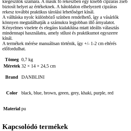
kiegészítők számára. A másik fő rekeszben egy kisebb cipzáras zseb
biztosít helyet az értékeknek. A hátoldalon elhelyezett cipzáras
rekesz további praktikus tárolási lehetőséget kínál.
A válltáska nyolc különböző színben rendelhető, így a vásárlók
könnyen megtalálhatják a számukra legjobban illő árnyalatot.
Kényelmes viselete és elegáns kialakítása miatt ideális választás
mindennapi használatra, amely stílust és praktikumot egyszerre
kínál.
A termékek mérése manuálisan történik, így +/- 1-2 cm eltérés
előfordulhat.
Tömeg
0,7 kg
Méretek
32 × 14 × 24,5 cm
Brand
DANBLINI
Color
black, blue, brown, green, grey, khaki, purple, red
Material
pu
Kapcsolódó termékek