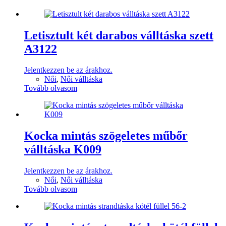
Letisztult két darabos válltáska szett
A3122
Jelentkezzen be az árakhoz.
Női
,
Női válltáska
Tovább olvasom
Kocka mintás szögeletes műbőr
válltáska K009
Jelentkezzen be az árakhoz.
Női
,
Női válltáska
Tovább olvasom