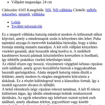
Vállpánt magassága: 24 cm
Cikkszám:
6165
Kategóriák:
Női
,
Női válltáska
Címkék:
műbőr
,
sokzsebes
,
steppelt
,
válltáska
Leírás
További információk
Ez a steppelt válltáska hatszög mintával modern és kifinomult stílust
képvisel, amely a mindennapok során is kényelmes társ lehet. Puha
tapintású anyaga és merevebb kialakítása biztosítja, hogy a táska
formája mindig mutatós maradjon. A két erős vállpánt kényelmes
viseletet garantál, akár hosszabb ideig hordva is. A mellékelt
karabineres hosszú pántnak köszönhetően keresztben is hordható,
így többféle praktikus viseleti lehetőséget kínál.
Az elülső részen egy hosszú, vízszintesen végigfutó kétutas cipzáras
zseb található, amely gyors hozzáférést biztosít a leggyakrabban
használt apróságokhoz. Alatta steppelt hatszög minta díszíti a
felületet, amely modern és elegáns megjelenést kölcsönöz a
táskának. Ez a részlet különlegessé teszi a klasszikus formát, így a
modell egyszerre divatos és időtálló.
A belső elrendezés négy cipzáras rekeszt tartalmaz. A két fő rekesz
különösen tágas, így ideális mindennapi holmik rendszerezett
tárolására. Az egyik rekeszben egy kétrészre osztott nyitott zseb
található, amely alkalmas telefon, jegyzetfüzet vagy kisebb