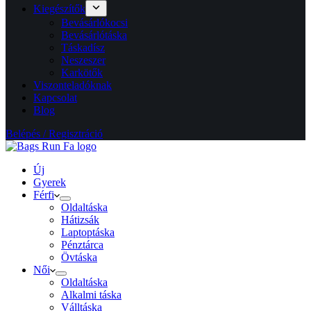
Kiegészítők
Bevásárlókocsi
Bevásárlótáska
Táskadísz
Neszeszer
Karkötők
Viszonteladóknak
Kapcsolat
Blog
Belépés / Regisztráció
Új
Gyerek
Férfi
Oldaltáska
Hátizsák
Laptoptáska
Pénztárca
Övtáska
Női
Oldaltáska
Alkalmi táska
Válltáska