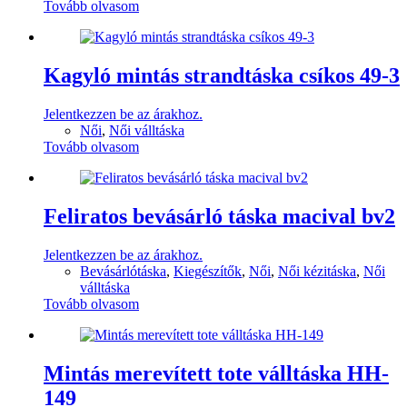
Tovább olvasom
Kagyló mintás strandtáska csíkos 49-3
Jelentkezzen be az árakhoz.
Női
,
Női válltáska
Tovább olvasom
Feliratos bevásárló táska macival bv2
Jelentkezzen be az árakhoz.
Bevásárlótáska
,
Kiegészítők
,
Női
,
Női kézitáska
,
Női
válltáska
Tovább olvasom
Mintás merevített tote válltáska HH-
149