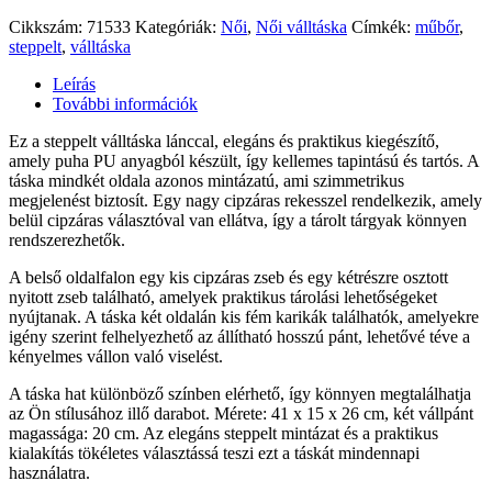
Cikkszám:
71533
Kategóriák:
Női
,
Női válltáska
Címkék:
műbőr
,
steppelt
,
válltáska
Leírás
További információk
Ez a steppelt válltáska lánccal, elegáns és praktikus kiegészítő,
amely puha PU anyagból készült, így kellemes tapintású és tartós. A
táska mindkét oldala azonos mintázatú, ami szimmetrikus
megjelenést biztosít. Egy nagy cipzáras rekesszel rendelkezik, amely
belül cipzáras választóval van ellátva, így a tárolt tárgyak könnyen
rendszerezhetők.
A belső oldalfalon egy kis cipzáras zseb és egy kétrészre osztott
nyitott zseb található, amelyek praktikus tárolási lehetőségeket
nyújtanak. A táska két oldalán kis fém karikák találhatók, amelyekre
igény szerint felhelyezhető az állítható hosszú pánt, lehetővé téve a
kényelmes vállon való viselést.
A táska hat különböző színben elérhető, így könnyen megtalálhatja
az Ön stílusához illő darabot. Mérete: 41 x 15 x 26 cm, két vállpánt
magassága: 20 cm. Az elegáns steppelt mintázat és a praktikus
kialakítás tökéletes választássá teszi ezt a táskát mindennapi
használatra.