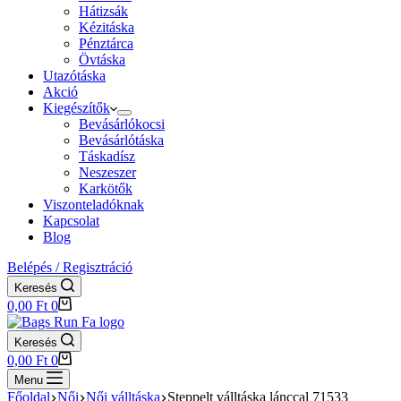
Hátizsák
Kézitáska
Pénztárca
Övtáska
Utazótáska
Akció
Kiegészítők
Bevásárlókocsi
Bevásárlótáska
Táskadísz
Neszeszer
Karkötők
Viszonteladóknak
Kapcsolat
Blog
Belépés / Regisztráció
Keresés
Shopping
0,00
Ft
0
cart
Keresés
Shopping
0,00
Ft
0
cart
Menu
Főoldal
Női
Női válltáska
Steppelt válltáska lánccal 71533