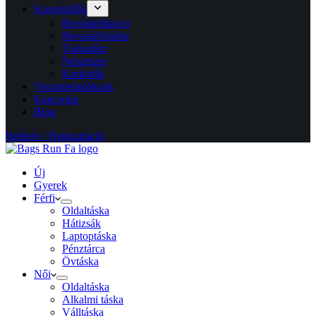
Kiegészítők
Bevásárlókocsi
Bevásárlótáska
Táskadísz
Neszeszer
Karkötők
Viszonteladóknak
Kapcsolat
Blog
Belépés / Regisztráció
Új
Gyerek
Férfi
Oldaltáska
Hátizsák
Laptoptáska
Pénztárca
Övtáska
Női
Oldaltáska
Alkalmi táska
Válltáska