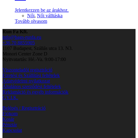
Jelentkezzen be az árakhoz.
Női
,
Női válltáska
Tovább olvasom
Run Fa Kft.
info@bags-runfa.eu
+36 70 8855905
1107 Budapest, Szállás utca 13. N3.
Monori Center Zone D
Nyitvatartás: Hé.-Va. 9:00-17:00
Viszonteladói regisztráció
Fizetési és Szállítási feltételek
Adatvédelmi nyilatkozat
Általános szerződési feltételek
Reklamáció és egyéb információk
GY.I.K.
Belépés / Regisztráció
Fiókom
Kosár
Pénztár
Kapcsolat