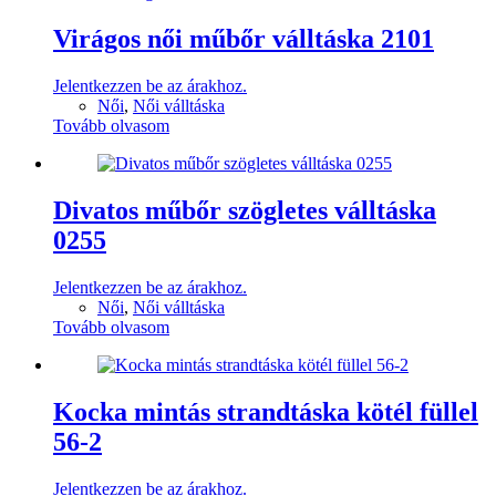
Virágos női műbőr válltáska 2101
Jelentkezzen be az árakhoz.
Női
,
Női válltáska
Tovább olvasom
Divatos műbőr szögletes válltáska
0255
Jelentkezzen be az árakhoz.
Női
,
Női válltáska
Tovább olvasom
Kocka mintás strandtáska kötél füllel
56-2
Jelentkezzen be az árakhoz.