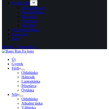
Kiegészítők
Bevásárlókocsi
Bevásárlótáska
Táskadísz
Neszeszer
Karkötők
Viszonteladóknak
Kapcsolat
Blog
Belépés / Regisztráció
Új
Gyerek
Férfi
Oldaltáska
Hátizsák
Laptoptáska
Pénztárca
Övtáska
Női
Oldaltáska
Alkalmi táska
Válltáska