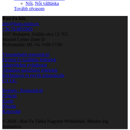
Női
,
Női válltáska
Tovább olvasom
Run Fa Kft.
info@bags-runfa.eu
+36 70 8855905
1107 Budapest, Szállás utca 13. N3.
Monori Center Zone D
Nyitvatartás: Hé.-Va. 9:00-17:00
Viszonteladói regisztráció
Fizetési és Szállítási feltételek
Adatvédelmi nyilatkozat
Általános szerződési feltételek
Reklamáció és egyéb információk
GY.I.K.
Belépés / Regisztráció
Fiókom
Kosár
Pénztár
Kapcsolat
© 2026 - Run Fa Táska Nagyker Webáruház. Minden jog
fenntartva.