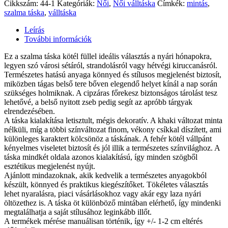
Cikkszám:
44-1
Kategóriák:
Női
,
Női válltáska
Címkék:
mintás
,
szalma táska
,
válltáska
Leírás
További információk
Ez a szalma táska kötél füllel ideális választás a nyári hónapokra,
legyen szó városi sétáról, strandolásról vagy hétvégi kiruccanásról.
Természetes hatású anyaga könnyed és stílusos megjelenést biztosít,
miközben tágas belső tere bőven elegendő helyet kínál a nap során
szükséges holmiknak. A cipzáras főrekesz biztonságos tárolást tesz
lehetővé, a belső nyitott zseb pedig segít az apróbb tárgyak
elrendezésében.
A táska kialakítása letisztult, mégis dekoratív. A khaki változat minta
nélküli, míg a többi színváltozat finom, vékony csíkkal díszített, ami
különleges karaktert kölcsönöz a táskának. A fehér kötél vállpánt
kényelmes viseletet biztosít és jól illik a természetes színvilághoz. A
táska mindkét oldala azonos kialakítású, így minden szögből
esztétikus megjelenést nyújt.
Ajánlott mindazoknak, akik kedvelik a természetes anyagokból
készült, könnyed és praktikus kiegészítőket. Tökéletes választás
lehet nyaralásra, piaci vásárlásokhoz vagy akár egy laza nyári
öltözethez is. A táska öt különböző mintában elérhető, így mindenki
megtalálhatja a saját stílusához leginkább illőt.
A termékek mérése manuálisan történik, így +/- 1-2 cm eltérés