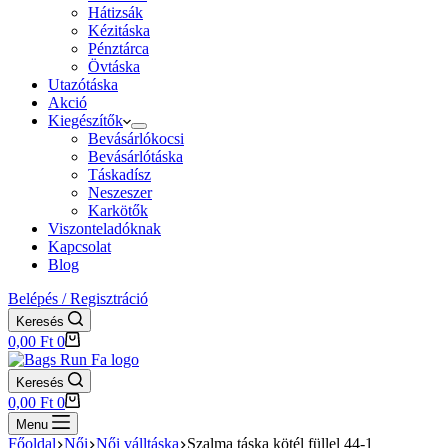
Hátizsák
Kézitáska
Pénztárca
Övtáska
Utazótáska
Akció
Kiegészítők
Bevásárlókocsi
Bevásárlótáska
Táskadísz
Neszeszer
Karkötők
Viszonteladóknak
Kapcsolat
Blog
Belépés / Regisztráció
Keresés
Shopping
0,00
Ft
0
cart
Keresés
Shopping
0,00
Ft
0
cart
Menu
Főoldal
Női
Női válltáska
Szalma táska kötél füllel 44-1