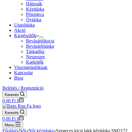
Hátizsák
Kézitáska
Pénztárca
Övtáska
Utazótáska
Akció
Kiegészítők
Bevásárlókocsi
Bevásárlótáska
Táskadísz
Neszeszer
Karkötők
Viszonteladóknak
Kapcsolat
Blog
Belépés / Regisztráció
Keresés
Shopping
0,00
Ft
0
cart
Keresés
Shopping
0,00
Ft
0
cart
Menu
Főoldal
Női
Női kézitáska
Szegeces kicsi lakk kézitáska SM2172