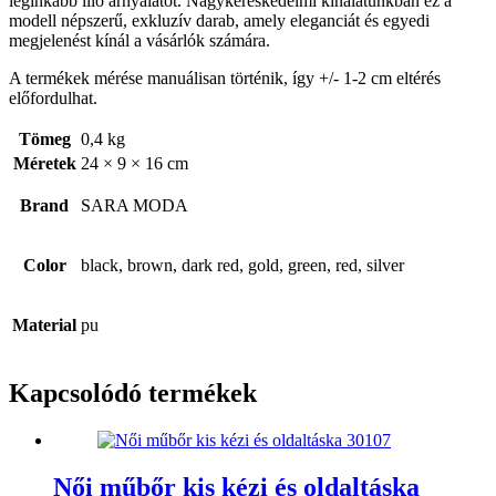
leginkább illő árnyalatot. Nagykereskedelmi kínálatunkban ez a
modell népszerű, exkluzív darab, amely eleganciát és egyedi
megjelenést kínál a vásárlók számára.
A termékek mérése manuálisan történik, így +/- 1-2 cm eltérés
előfordulhat.
Tömeg
0,4 kg
Méretek
24 × 9 × 16 cm
Brand
SARA MODA
Color
black, brown, dark red, gold, green, red, silver
Material
pu
Kapcsolódó termékek
Női műbőr kis kézi és oldaltáska