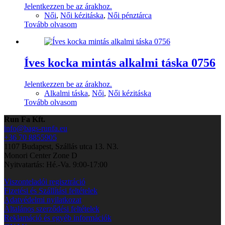
Jelentkezzen be az árakhoz.
Női
,
Női kézitáska
,
Női pénztárca
Tovább olvasom
Íves kocka mintás alkalmi táska 0756
Jelentkezzen be az árakhoz.
Alkalmi táska
,
Női
,
Női kézitáska
Tovább olvasom
Run Fa Kft.
info@bags-runfa.eu
+36 70 8855905
1107 Budapest, Szállás utca 13. N3.
Monori Center Zone D
Nyitvatartás: Hé.-Va. 9:00-17:00
Viszonteladói regisztráció
Fizetési és Szállítási feltételek
Adatvédelmi nyilatkozat
Általános szerződési feltételek
Reklamáció és egyéb információk