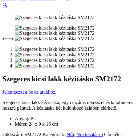
🔍
Szegeces kicsi lakk kézitáska SM2172
Jelentkezzen be az árakhoz.
Szegeces kicsi lakk kézitáska, egy cipzáras rekesszel és karabineres
hosszú pánttal. A kézitáska hét különböző színben elérhető.
Anyag: Pu
Méret: 24 x 9 x 16 cm
Cikkszám:
SM2172
Kategóriák:
Női
,
Női kézitáska
Címkék: