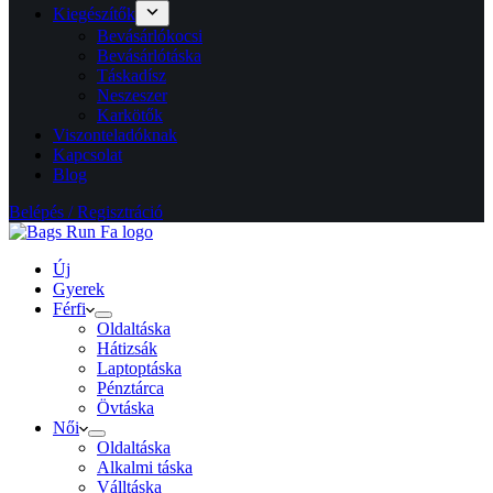
Kiegészítők
Bevásárlókocsi
Bevásárlótáska
Táskadísz
Neszeszer
Karkötők
Viszonteladóknak
Kapcsolat
Blog
Belépés / Regisztráció
Új
Gyerek
Férfi
Oldaltáska
Hátizsák
Laptoptáska
Pénztárca
Övtáska
Női
Oldaltáska
Alkalmi táska
Válltáska