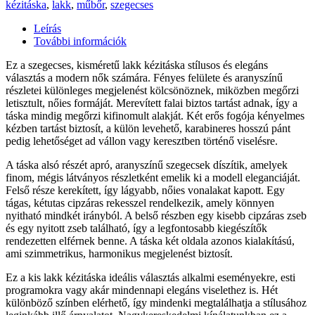
kézitáska
,
lakk
,
műbőr
,
szegecses
Leírás
További információk
Ez a szegecses, kisméretű lakk kézitáska stílusos és elegáns
választás a modern nők számára. Fényes felülete és aranyszínű
részletei különleges megjelenést kölcsönöznek, miközben megőrzi
letisztult, nőies formáját. Merevített falai biztos tartást adnak, így a
táska mindig megőrzi kifinomult alakját. Két erős fogója kényelmes
kézben tartást biztosít, a külön levehető, karabineres hosszú pánt
pedig lehetőséget ad vállon vagy keresztben történő viselésre.
A táska alsó részét apró, aranyszínű szegecsek díszítik, amelyek
finom, mégis látványos részletként emelik ki a modell eleganciáját.
Felső része kerekített, így lágyabb, nőies vonalakat kapott. Egy
tágas, kétutas cipzáras rekesszel rendelkezik, amely könnyen
nyitható mindkét irányból. A belső részben egy kisebb cipzáras zseb
és egy nyitott zseb található, így a legfontosabb kiegészítők
rendezetten elférnek benne. A táska két oldala azonos kialakítású,
ami szimmetrikus, harmonikus megjelenést biztosít.
Ez a kis lakk kézitáska ideális választás alkalmi eseményekre, esti
programokra vagy akár mindennapi elegáns viselethez is. Hét
különböző színben elérhető, így mindenki megtalálhatja a stílusához