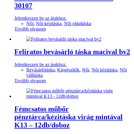
30107
Jelentkezzen be az árakhoz.
Női
,
Női kézitáska
,
Női oldaltáska
Tovább olvasom
Feliratos bevásárló táska macival bv2
Jelentkezzen be az árakhoz.
Bevásárlótáska
,
Kiegészítők
,
Női
,
Női kézitáska
,
Női
válltáska
Tovább olvasom
Fémcsatos műbőr
pénztárca/kézitáska virág mintával
K13 – 12db/doboz