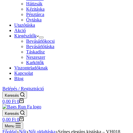
Hátizsák
Kézitáska
Pénztárca
Övtáska
Utazótáska
Akció
Kiegészítők
Bevásárlókocsi
Bevásárlótáska
Táskadísz
Neszeszer
Karkötők
Viszonteladóknak
Kapcsolat
Blog
Belépés / Regisztráció
Keresés
Shopping
0,00
Ft
0
cart
Keresés
Shopping
0,00
Ft
0
cart
Menu
Főoldal
Női
Női oldaltáska
Színes elegáns kistáska – VH018