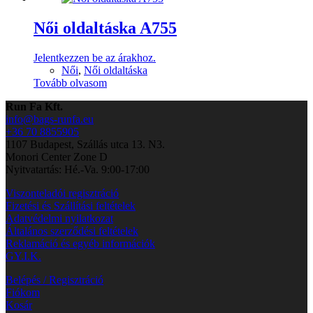
Női oldaltáska A755
Jelentkezzen be az árakhoz.
Női
,
Női oldaltáska
Tovább olvasom
Run Fa Kft.
info@bags-runfa.eu
+36 70 8855905
1107 Budapest, Szállás utca 13. N3.
Monori Center Zone D
Nyitvatartás: Hé.-Va. 9:00-17:00
Viszonteladói regisztráció
Fizetési és Szállítási feltételek
Adatvédelmi nyilatkozat
Általános szerződési feltételek
Reklamáció és egyéb információk
GY.I.K.
Belépés / Regisztráció
Fiókom
Kosár