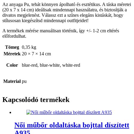
Az anyaga Pu, tehát könnyen ápolható és esztétikus. A táska méretei
(20 x 7 x 14 cm) ideálisak mindennapi használatra, és biztosítják a
divatos megjelenést. Válassz ezt a színes elegáns kistáskát, hogy
stílusosan kiegészítsd mindennapi outfitjeidet!
A termékek mérése manuálisan történik, így +/- 1-2 cm eltérés
előfordulhat.
Tömeg
0,35 kg
Méretek
20 × 7 × 14 cm
Color
blue-red, blue-white, white-red
Material
pu
Kapcsolódó termékek
Női műbőr oldaltáska bojttal díszített
A935