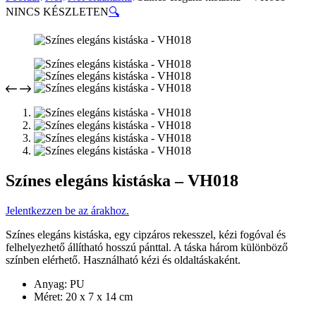
NINCS KÉSZLETEN
🔍
Színes elegáns kistáska – VH018
Jelentkezzen be az árakhoz.
Színes elegáns kistáska, egy cipzáros rekesszel, kézi fogóval és
felhelyezhető állítható hosszú pánttal. A táska három különböző
színben elérhető. Használható kézi és oldaltáskaként.
Anyag: PU
Méret: 20 x 7 x 14 cm