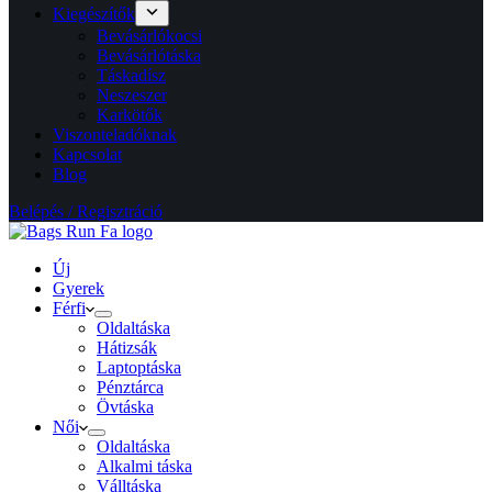
Kiegészítők
Bevásárlókocsi
Bevásárlótáska
Táskadísz
Neszeszer
Karkötők
Viszonteladóknak
Kapcsolat
Blog
Belépés / Regisztráció
Új
Gyerek
Férfi
Oldaltáska
Hátizsák
Laptoptáska
Pénztárca
Övtáska
Női
Oldaltáska
Alkalmi táska
Válltáska