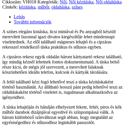
Cikkszám:
VH018
Kategóriák:
Női
,
Női kézitáska
,
Női oldaltáska
Címkék:
kézitáska
,
műbőr
,
oldaltáska
,
színes
Leírás
További információk
A színes elegáns kistáska, licsi mintával és Pu anyagból készült
merevített fazonnal igazi divatos kiegészítője lehet mindennapi
viseletednek. Az elől található mágneses lehajtó és a cipzáras
rekesszel rendelkező táska praktikus és stílusos egyben.
A cipzáros rekesz egyik oldalán három kártyatartó rekesz található,
így mindig kéznél lehetnek fontos dokumentumaid. A táska belső
része kicsi, de mégis jól szervezett, a merevített falaknak
köszönhetően ideális telefon, kulcsok és kártyák tárolására.
A felül található kézi fogó lehetővé teszi a táska kézitáskaként
történő használatát. Az állítható hosszú pánt pedig lehetővé teszi az
oldaltáskaként történő viseletet is, rugalmasan alkalmazkodva az
igényeidhez.
A táska lehajtóján és hátulján elhelyezett fekete, fehér, piros és kék
műbőr darabok dizájnjával egyedivé és színpompássá válik. A
három különböző színváltozat segít abban, hogy megtaláld az
egyéniségedhez és stílusodhoz leginkább passzolót.