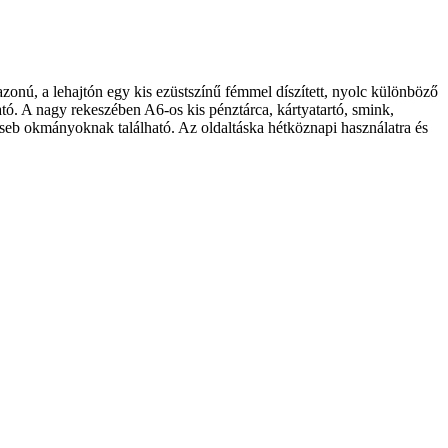
 fazonú, a lehajtón egy kis ezüstszínű fémmel díszített, nyolc különböző
lható. A nagy rekeszében A6-os kis pénztárca, kártyatartó, smink,
 zseb okmányoknak található. Az oldaltáska hétköznapi használatra és