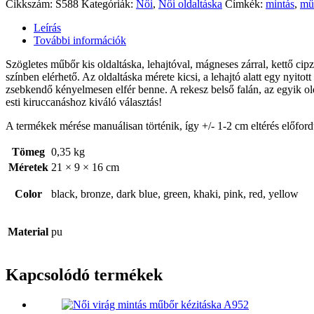
Cikkszám:
S588
Kategóriák:
Női
,
Női oldaltáska
Címkék:
mintás
,
mű
Leírás
További információk
Szögletes műbőr kis oldaltáska, lehajtóval, mágneses zárral, kettő cipzá
színben elérhető. Az oldaltáska mérete kicsi, a lehajtó alatt egy nyitot
zsebkendő kényelmesen elfér benne. A rekesz belső falán, az egyik old
esti kiruccanáshoz kiváló választás!
A termékek mérése manuálisan történik, így +/- 1-2 cm eltérés előford
Tömeg
0,35 kg
Méretek
21 × 9 × 16 cm
Color
black, bronze, dark blue, green, khaki, pink, red, yellow
Material
pu
Kapcsolódó termékek