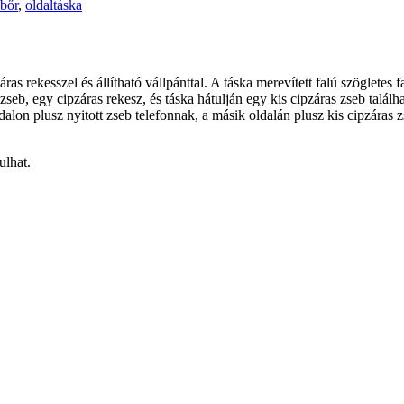
bőr
,
oldaltáska
ras rekesszel és állítható vállpánttal. A táska merevített falú szögletes
t zseb, egy cipzáras rekesz, és táska hátulján egy kis cipzáras zseb talá
alon plusz nyitott zseb telefonnak, a másik oldalán plusz kis cipzáras
ulhat.