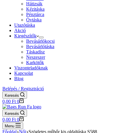
Hátizsák
Kézitáska
Pénztárca
Övtáska
Utazótáska
Akció
Kiegészítők
Bevásárlókocsi
Bevásárlótáska
Táskadísz
Neszeszer
Karkötők
Viszonteladóknak
Kapcsolat
Blog
Belépés / Regisztráció
Keresés
Shopping
0,00
Ft
0
cart
Keresés
Shopping
0,00
Ft
0
cart
Menu
Főoldal
Női
Szögletes műbőr kis oldaltáska S588