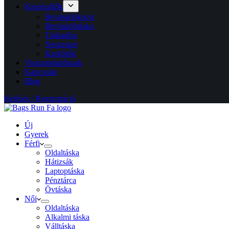
Kiegészítők
Bevásárlókocsi
Bevásárlótáska
Táskadísz
Neszeszer
Karkötők
Viszonteladóknak
Kapcsolat
Blog
Belépés / Regisztráció
Új
Gyerek
Férfi
Oldaltáska
Hátizsák
Laptoptáska
Pénztárca
Övtáska
Női
Oldaltáska
Alkalmi táska
Válltáska