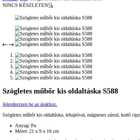
NINCS KÉSZLETEN
🔍
Szögletes műbőr kis oldaltáska S588
Jelentkezzen be az árakhoz.
Szögletes műbőr kis oldaltáska, lehajtóval, mágneses zárral, kettő cipzá
Anyag: Pu
Méret: 21 x 9 x 16 cm