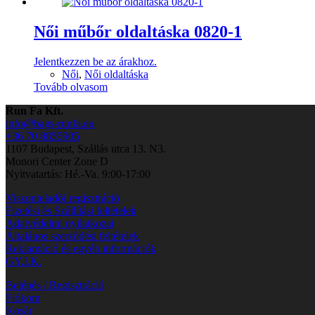
Női műbőr oldaltáska 0820-1
Jelentkezzen be az árakhoz.
Női
,
Női oldaltáska
Tovább olvasom
Run Fa Kft.
info@bags-runfa.eu
+36 70 8855905
1107 Budapest, Szállás utca 13. N3.
Monori Center Zone D
Nyitvatartás: Hé.-Va. 9:00-17:00
Viszonteladói regisztráció
Fizetési és Szállítási feltételek
Adatvédelmi nyilatkozat
Általános szerződési feltételek
Reklamáció és egyéb információk
GY.I.K.
Belépés / Regisztráció
Fiókom
Kosár