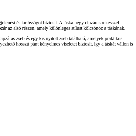
elenést és tartósságot biztosít. A táska négy cipzáras rekesszel
zár az alsó részen, amely különleges stílust kölcsönöz a táskának.
cipzáras zseb és egy kis nyitott zseb található, amelyek praktikus
yezhető hosszú pánt kényelmes viseletet biztosít, így a táskát vállon is