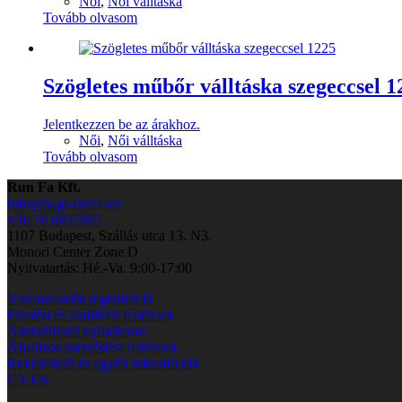
Női
,
Női válltáska
Tovább olvasom
Szögletes műbőr válltáska szegeccsel 1
Jelentkezzen be az árakhoz.
Női
,
Női válltáska
Tovább olvasom
Run Fa Kft.
info@bags-runfa.eu
+36 70 8855905
1107 Budapest, Szállás utca 13. N3.
Monori Center Zone D
Nyitvatartás: Hé.-Va. 9:00-17:00
Viszonteladói regisztráció
Fizetési és Szállítási feltételek
Adatvédelmi nyilatkozat
Általános szerződési feltételek
Reklamáció és egyéb információk
GY.I.K.