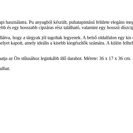
pi használatra. Pu anyagból készült, puhatapintású felülete elegáns megj
bb és egy hosszabb cipzáras rész található, valamint egy hosszú díszcip
ellátva, hogy a tárgyak jól tagoltak legyenek. A belső oldalfalon egy kis 
helyet kapott, amely ideális a kisebb kiegészítők számára. A külön felhel
atja az Ön stílusához leginkább illő darabot. Mérete: 36 x 17 x 36 cm.
ulhat.