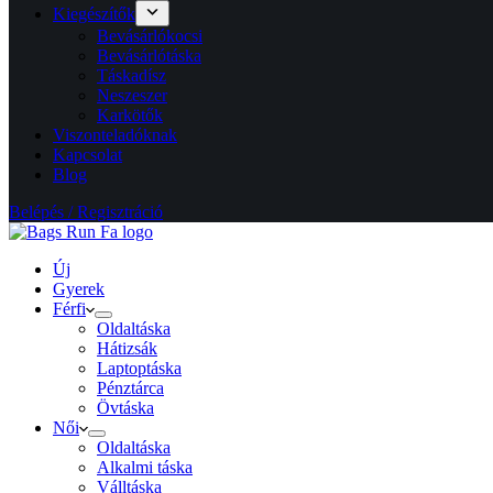
Kiegészítők
Bevásárlókocsi
Bevásárlótáska
Táskadísz
Neszeszer
Karkötők
Viszonteladóknak
Kapcsolat
Blog
Belépés / Regisztráció
Új
Gyerek
Férfi
Oldaltáska
Hátizsák
Laptoptáska
Pénztárca
Övtáska
Női
Oldaltáska
Alkalmi táska
Válltáska