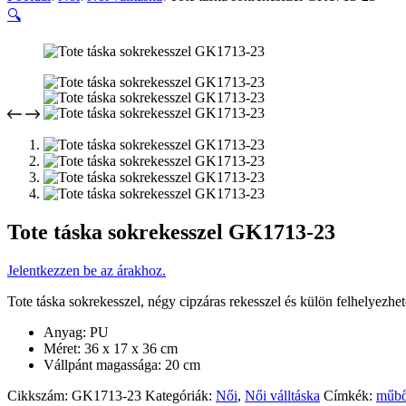
🔍
Tote táska sokrekesszel GK1713-23
Jelentkezzen be az árakhoz.
Tote táska sokrekesszel, négy cipzáras rekesszel és külön felhelyezhe
Anyag: PU
Méret: 36 x 17 x 36 cm
Vállpánt magassága: 20 cm
Cikkszám:
GK1713-23
Kategóriák:
Női
,
Női válltáska
Címkék:
műbő