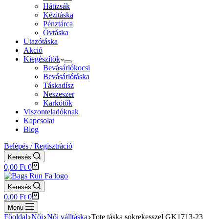
Hátizsák
Kézitáska
Pénztárca
Övtáska
Utazótáska
Akció
Kiegészítők
Bevásárlókocsi
Bevásárlótáska
Táskadísz
Neszeszer
Karkötők
Viszonteladóknak
Kapcsolat
Blog
Belépés / Regisztráció
Keresés
Shopping
0,00
Ft
0
cart
Keresés
Shopping
0,00
Ft
0
cart
Menu
Főoldal
Női
Női válltáska
Tote táska sokrekesszel GK1713-23