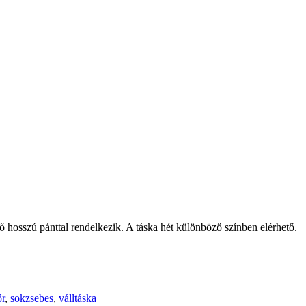
tő hosszú pánttal rendelkezik. A táska hét különböző színben elérhető.
r
,
sokzsebes
,
válltáska