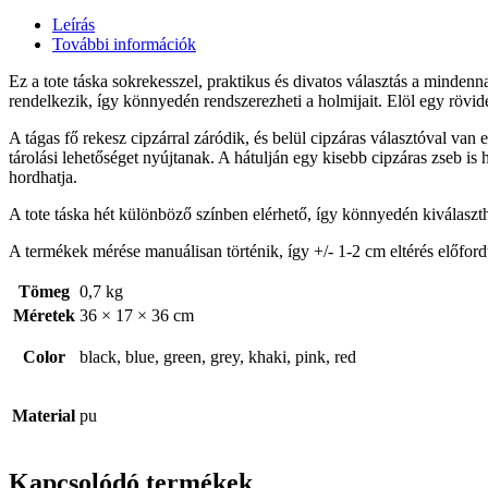
Leírás
További információk
Ez a tote táska sokrekesszel, praktikus és divatos választás a mindenna
rendelkezik, így könnyedén rendszerezheti a holmijait. Elöl egy rövide
A tágas fő rekesz cipzárral záródik, és belül cipzáras választóval van 
tárolási lehetőséget nyújtanak. A hátulján egy kisebb cipzáras zseb is 
hordhatja.
A tote táska hét különböző színben elérhető, így könnyedén kiválaszth
A termékek mérése manuálisan történik, így +/- 1-2 cm eltérés előford
Tömeg
0,7 kg
Méretek
36 × 17 × 36 cm
Color
black, blue, green, grey, khaki, pink, red
Material
pu
Kapcsolódó termékek