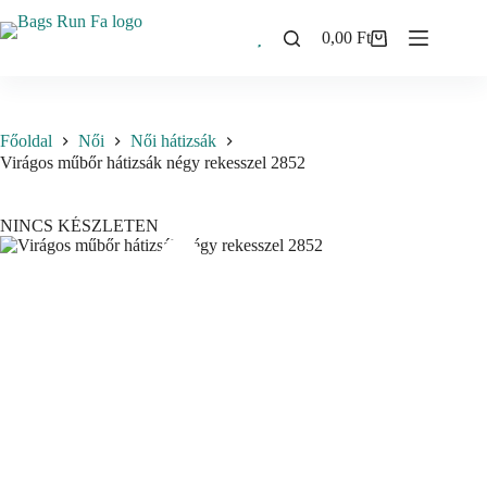
Skip
to
0,00
Ft
Shopping
content
cart
Főoldal
Női
Női hátizsák
Virágos műbőr hátizsák négy rekesszel 2852
NINCS KÉSZLETEN