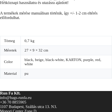
Hétköznapi használatra és utazásra ajánlott!
A termékek mérése manuálisan történik, így +/- 1-2 cm eltérés
előfordulhat.
Tömeg
0,7 kg
Méretek
27 × 9 × 32 cm
black, beige, black-white, KARTON, purple, red,
Color
white
Material
pu
Run Fa Kft.
info@bags-runfa.eu
+36 70 8855905
1107 Budapest, Szállás utca 13. N3.
Monori Center Zone D