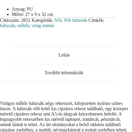
Anyag: PU
Méret: 27 x 9 x 32 cm
Cikkszám:
2852
Kategóriák:
Női
,
Női hátizsák
Címkék:
hátizsák
,
műbőr
,
virág mintás
Leírás
További információk
Virágos műbőr hátizsák négy rekesszel, kifejezetten nyárias színes
fazon. A hátizsák elől kettő kis cipzáros rekesz található, egy közepes
méretű cipzáros rekesz ami A5-ös tárgyak kényelmesen belefér. A
legnagyobb rekeszében kis méretű laptopot, irattárcát, pénztárcát,
smink táskát is tehet. Az úti okmányokat a belső oldalon található
cipzáras zsebében, a mobilt, névjegykártyát a nyitott zsebében teheti.