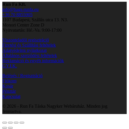
Run Fa Kft.
info@bags-runfa.eu
+36 70 8855905
1107 Budapest, Szállás utca 13. N3.
Monori Center Zone D
Nyitvatartás: Hé.-Va. 9:00-17:00
Viszonteladói regisztráció
Fizetési és Szállítási feltételek
Adatvédelmi nyilatkozat
Általános szerződési feltételek
Reklamáció és egyéb információk
GY.I.K.
Belépés / Regisztráció
Fiókom
Kosár
Pénztár
Kapcsolat
© 2026 - Run Fa Táska Nagyker Webáruház. Minden jog
fenntartva.