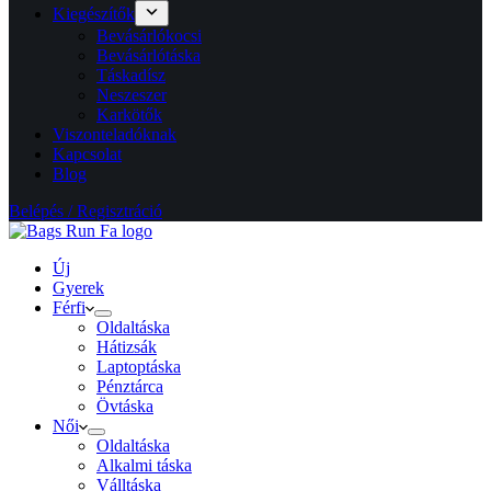
Kiegészítők
Bevásárlókocsi
Bevásárlótáska
Táskadísz
Neszeszer
Karkötők
Viszonteladóknak
Kapcsolat
Blog
Belépés / Regisztráció
Új
Gyerek
Férfi
Oldaltáska
Hátizsák
Laptoptáska
Pénztárca
Övtáska
Női
Oldaltáska
Alkalmi táska
Válltáska