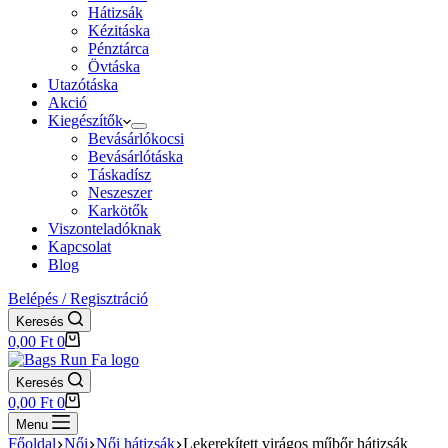
Hátizsák
Kézitáska
Pénztárca
Övtáska
Utazótáska
Akció
Kiegészítők
Bevásárlókocsi
Bevásárlótáska
Táskadísz
Neszeszer
Karkötők
Viszonteladóknak
Kapcsolat
Blog
Belépés / Regisztráció
Keresés
Shopping
0,00
Ft
0
cart
Keresés
Shopping
0,00
Ft
0
cart
Menu
Főoldal
Női
Női hátizsák
Lekerekített virágos műbőr hátizsák