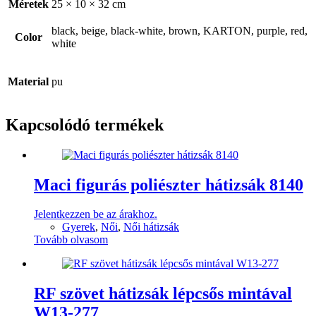
Méretek
25 × 10 × 32 cm
black, beige, black-white, brown, KARTON, purple, red,
Color
white
Material
pu
Kapcsolódó termékek
Maci figurás poliészter hátizsák 8140
Jelentkezzen be az árakhoz.
Gyerek
,
Női
,
Női hátizsák
Tovább olvasom
RF szövet hátizsák lépcsős mintával
W13-277