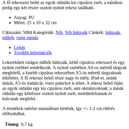
A fő rekesszen belül az egyik oldalán kis cipzáros zseb, a másikon
pedig egy két részre osztott nyitott rekesz található.
Anyag: PU
Méret: 25 x 10 x 32 cm
Cikkszám:
5084
Kategóriák:
Női
,
Női hátizsák
Címkék:
hátizsák
,
műbőr
,
virág mintás
Leírás
További információk
Lekerekített virágos műbőr hátizsák, kéttő cipzáros rekesszel és egy
nyitott zsebbel rendelkezik. A nyitott zsebében A6-os méretű tárgyak
megfelelő, a kisebb cipzáras rekeszében A5-ös méretű tárgyaknak
tökéletes. A fő rekesze belső része nagy és mély, iPad-et, smink
táskát, A5-ös irattárcát, vizes palackot is tehet. A rekesz belső falán
az egyik oldalán egy kis cipzáros zseb, ami okmányoknak; a másik
oldalán egy kétrészre osztott nyitott zseb, mobiltelefonnak és
kulcsnak megfelel.
A termékek mérése manuálisan történik, így +/- 1-2 cm eltérés
előfordulhat.
Tömeg
0,7 kg