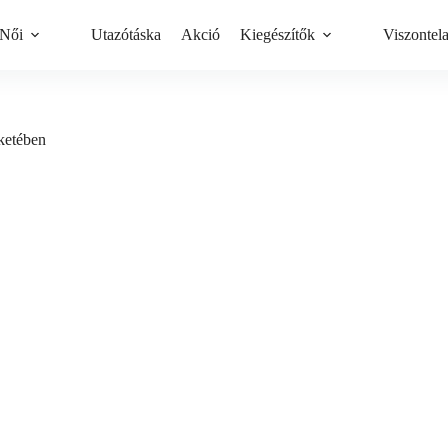
Női
Utazótáska
Akció
Kiegészítők
Viszontel
eketében