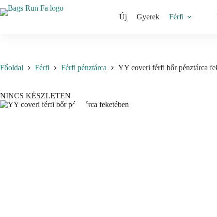
Skip
to
Új
Gyerek
Férfi
content
Főoldal
Férfi
Férfi pénztárca
YY coveri férfi bőr pénztárca f
NINCS KÉSZLETEN