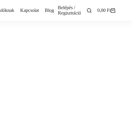
Belépés /
adóknak
Kapcsolat
Blog
0,00
Ft
Shopping
Regisztráció
cart