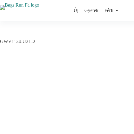
Skip
to
Új
Gyerek
Férfi
content
GWV1124-U2L-2