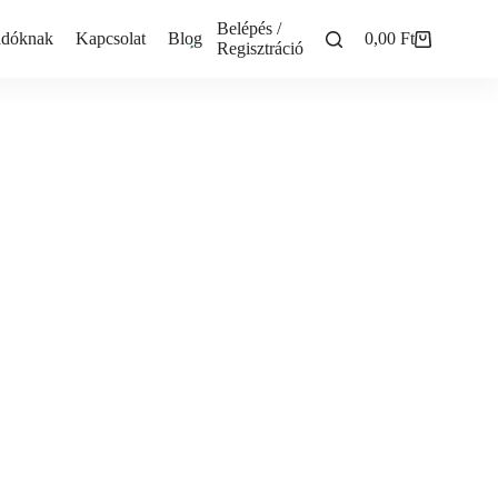
Belépés /
adóknak
Kapcsolat
Blog
0,00
Ft
Shopping
Regisztráció
cart