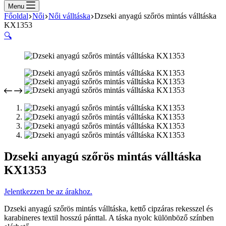
cart
Menu
Főoldal
Női
Női válltáska
Dzseki anyagú szőrös mintás válltáska
KX1353
🔍
Dzseki anyagú szőrös mintás válltáska
KX1353
Jelentkezzen be az árakhoz.
Dzseki anyagú szőrös mintás válltáska, kettő cipzáras rekesszel és
karabineres textil hosszú pánttal. A táska nyolc különböző színben