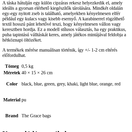
A táska hátulján egy külön cipzáras rekesz helyezkedik el, amely
ideális a gyorsan elérhető kiegészítők tárolására. Mindkét oldalán
egy-egy nyitott zseb is található, amelyekben kényelmesen elfér
például egy kulacs vagy kisebb esernyő. A karabinerrel rögzíthető
textil hosszú pánt lehetővé teszi, hogy kényelmesen vállon vagy
keresztben hordja. Ez a modell stílusos választás, ha egy praktikus,
puha tapintású válltáskát keres, amely játékos mintájával feldobja a
hétköznapi öltözéket.
A termékek mérése manuálisan történik, így +/- 1-2 cm eltérés
előfordulhat.
Tömeg
0,5 kg
Méretek
40 × 15 × 26 cm
Color
black, blue, green, grey, khaki, light blue, orange, red
Material
pu
Brand
The Grace bags