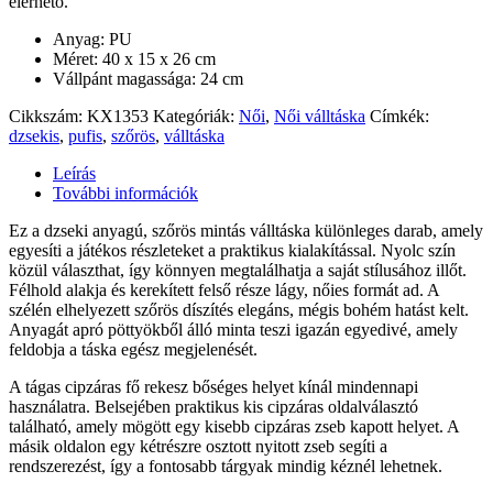
elérhető.
Anyag: PU
Méret: 40 x 15 x 26 cm
Vállpánt magassága: 24 cm
Cikkszám:
KX1353
Kategóriák:
Női
,
Női válltáska
Címkék:
dzsekis
,
pufis
,
szőrös
,
válltáska
Leírás
További információk
Ez a dzseki anyagú, szőrös mintás válltáska különleges darab, amely
egyesíti a játékos részleteket a praktikus kialakítással. Nyolc szín
közül választhat, így könnyen megtalálhatja a saját stílusához illőt.
Félhold alakja és kerekített felső része lágy, nőies formát ad. A
szélén elhelyezett szőrös díszítés elegáns, mégis bohém hatást kelt.
Anyagát apró pöttyökből álló minta teszi igazán egyedivé, amely
feldobja a táska egész megjelenését.
A tágas cipzáras fő rekesz bőséges helyet kínál mindennapi
használatra. Belsejében praktikus kis cipzáras oldalválasztó
található, amely mögött egy kisebb cipzáras zseb kapott helyet. A
másik oldalon egy kétrészre osztott nyitott zseb segíti a
rendszerezést, így a fontosabb tárgyak mindig kéznél lehetnek.