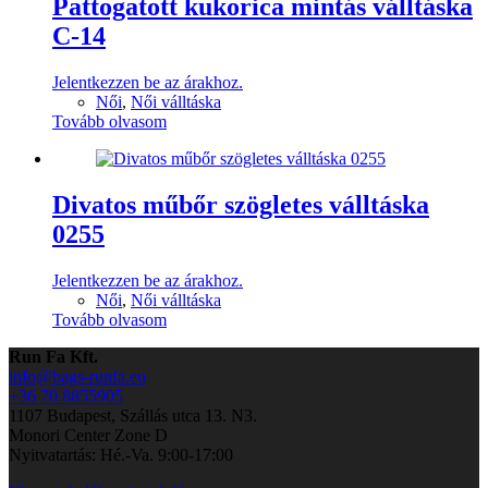
Pattogatott kukorica mintás válltáska
C-14
Jelentkezzen be az árakhoz.
Női
,
Női válltáska
Tovább olvasom
Divatos műbőr szögletes válltáska
0255
Jelentkezzen be az árakhoz.
Női
,
Női válltáska
Tovább olvasom
Run Fa Kft.
info@bags-runfa.eu
+36 70 8855905
1107 Budapest, Szállás utca 13. N3.
Monori Center Zone D
Nyitvatartás: Hé.-Va. 9:00-17:00