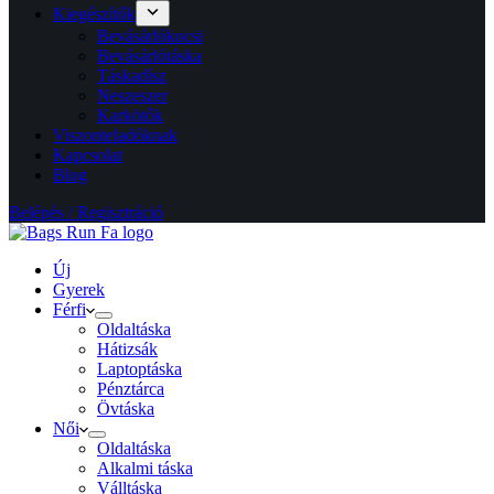
Kiegészítők
Bevásárlókocsi
Bevásárlótáska
Táskadísz
Neszeszer
Karkötők
Viszonteladóknak
Kapcsolat
Blog
Belépés / Regisztráció
Új
Gyerek
Férfi
Oldaltáska
Hátizsák
Laptoptáska
Pénztárca
Övtáska
Női
Oldaltáska
Alkalmi táska
Válltáska