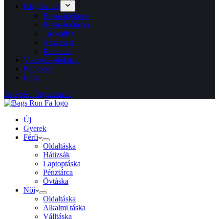
Kiegészítők
Bevásárlókocsi
Bevásárlótáska
Táskadísz
Neszeszer
Karkötők
Viszonteladóknak
Kapcsolat
Blog
Belépés / Regisztráció
Új
Gyerek
Férfi
Oldaltáska
Hátizsák
Laptoptáska
Pénztárca
Övtáska
Női
Oldaltáska
Alkalmi táska
Válltáska