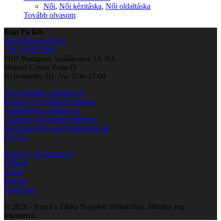
Női
,
Női kézitáska
,
Női oldaltáska
Tovább olvasom
Run Fa Kft.
info@bags-runfa.eu
+36 70 8855905
1107 Budapest, Szállás utca 13. N3.
Monori Center Zone D
Nyitvatartás: Hé.-Va. 9:00-17:00
Viszonteladói regisztráció
Fizetési és Szállítási feltételek
Adatvédelmi nyilatkozat
Általános szerződési feltételek
Reklamáció és egyéb információk
GY.I.K.
Belépés / Regisztráció
Fiókom
Kosár
Pénztár
Kapcsolat
© 2026 - Run Fa Táska Nagyker Webáruház. Minden jog
fenntartva.