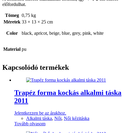
előfordulhat.
Tömeg
0,75 kg
Méretek
33 × 13 × 25 cm
Color
black, apricot, beige, blue, grey, pink, white
Material
pu
Kapcsolódó termékek
Trapéz forma kockás alkalmi táska
2011
Jelentkezzen be az árakhoz.
Alkalmi táska
,
Női
,
Női kézitáska
Tovább olvasom