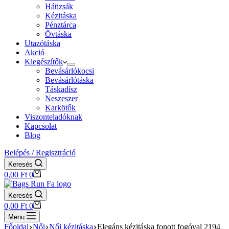
Hátizsák
Kézitáska
Pénztárca
Övtáska
Utazótáska
Akció
Kiegészítők
Bevásárlókocsi
Bevásárlótáska
Táskadísz
Neszeszer
Karkötők
Viszonteladóknak
Kapcsolat
Blog
Belépés / Regisztráció
Keresés
Shopping
0,00
Ft
0
cart
Keresés
Shopping
0,00
Ft
0
cart
Menu
Főoldal
Női
Női kézitáska
Elegáns kézitáska fonott fogóval 2194