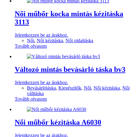
Női műbőr kocka mintás kézitáska
3113
Jelentkezzen be az árakhoz.
Női
,
Női kézitáska
,
Női oldaltáska
Tovább olvasom
Változó mintás bevásárló táska bv3
Jelentkezzen be az árakhoz.
Bevásárlótáska
,
Kiegészítők
,
Női
,
Női kézitáska
,
Női
válltáska
Tovább olvasom
Női műbőr kézitáska A6030
Jelentkezzen be az árakhoz.