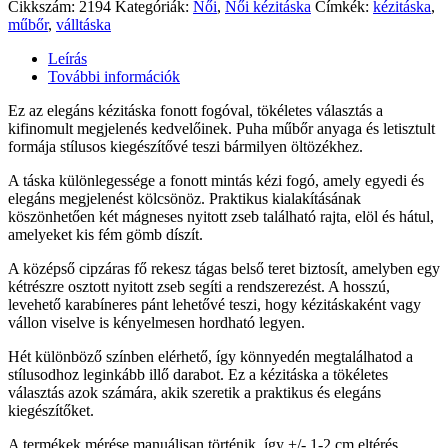
Cikkszám:
2194
Kategóriák:
Női
,
Női kézitáska
Címkék:
kézitáska
,
műbőr
,
válltáska
Leírás
További információk
Ez az elegáns kézitáska fonott fogóval, tökéletes választás a
kifinomult megjelenés kedvelőinek. Puha műbőr anyaga és letisztult
formája stílusos kiegészítővé teszi bármilyen öltözékhez.
A táska különlegessége a fonott mintás kézi fogó, amely egyedi és
elegáns megjelenést kölcsönöz. Praktikus kialakításának
köszönhetően két mágneses nyitott zseb található rajta, elöl és hátul,
amelyeket kis fém gömb díszít.
A középső cipzáras fő rekesz tágas belső teret biztosít, amelyben egy
kétrészre osztott nyitott zseb segíti a rendszerezést. A hosszú,
levehető karabíneres pánt lehetővé teszi, hogy kézitáskaként vagy
vállon viselve is kényelmesen hordható legyen.
Hét különböző színben elérhető, így könnyedén megtalálhatod a
stílusodhoz leginkább illő darabot. Ez a kézitáska a tökéletes
választás azok számára, akik szeretik a praktikus és elegáns
kiegészítőket.
A termékek mérése manuálisan történik, így +/- 1-2 cm eltérés