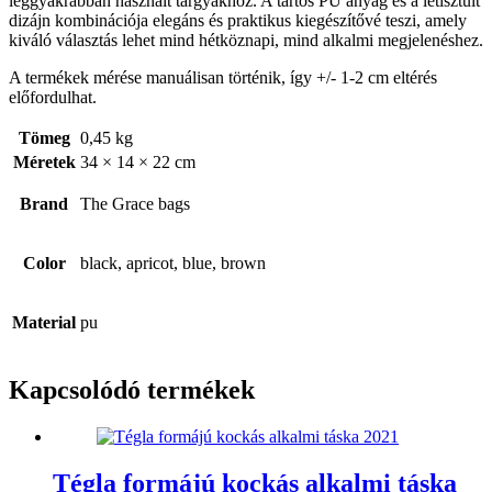
leggyakrabban használt tárgyakhoz. A tartós PU anyag és a letisztult
dizájn kombinációja elegáns és praktikus kiegészítővé teszi, amely
kiváló választás lehet mind hétköznapi, mind alkalmi megjelenéshez.
A termékek mérése manuálisan történik, így +/- 1-2 cm eltérés
előfordulhat.
Tömeg
0,45 kg
Méretek
34 × 14 × 22 cm
Brand
The Grace bags
Color
black, apricot, blue, brown
Material
pu
Kapcsolódó termékek
Tégla formájú kockás alkalmi táska