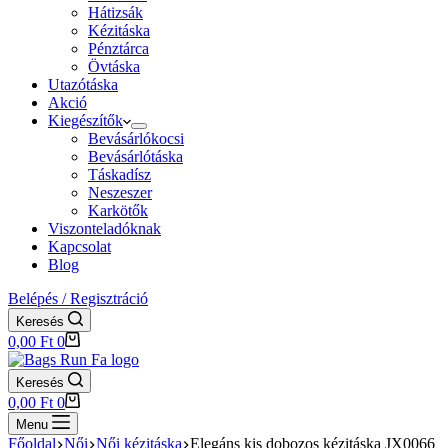
Hátizsák
Kézitáska
Pénztárca
Övtáska
Utazótáska
Akció
Kiegészítők
Bevásárlókocsi
Bevásárlótáska
Táskadísz
Neszeszer
Karkötők
Viszonteladóknak
Kapcsolat
Blog
Belépés / Regisztráció
Keresés
Shopping
0,00
Ft
0
cart
Keresés
Shopping
0,00
Ft
0
cart
Menu
Főoldal
Női
Női kézitáska
Elegáns kis dobozos kézitáska JX0066