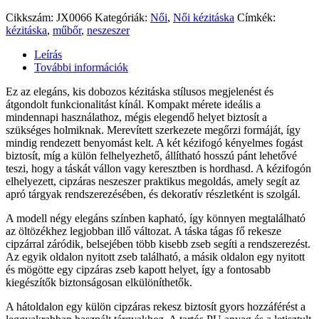
Cikkszám:
JX0066
Kategóriák:
Női
,
Női kézitáska
Címkék:
kézitáska
,
műbőr
,
neszeszer
Leírás
További információk
Ez az elegáns, kis dobozos kézitáska stílusos megjelenést és
átgondolt funkcionalitást kínál. Kompakt mérete ideális a
mindennapi használathoz, mégis elegendő helyet biztosít a
szükséges holmiknak. Merevített szerkezete megőrzi formáját, így
mindig rendezett benyomást kelt. A két kézifogó kényelmes fogást
biztosít, míg a külön felhelyezhető, állítható hosszú pánt lehetővé
teszi, hogy a táskát vállon vagy keresztben is hordhasd. A kézifogón
elhelyezett, cipzáras neszeszer praktikus megoldás, amely segít az
apró tárgyak rendszerezésében, és dekoratív részletként is szolgál.
A modell négy elegáns színben kapható, így könnyen megtalálható
az öltözékhez legjobban illő változat. A táska tágas fő rekesze
cipzárral záródik, belsejében több kisebb zseb segíti a rendszerezést.
Az egyik oldalon nyitott zseb található, a másik oldalon egy nyitott
és mögötte egy cipzáras zseb kapott helyet, így a fontosabb
kiegészítők biztonságosan elkülöníthetők.
A hátoldalon egy külön cipzáras rekesz biztosít gyors hozzáférést a