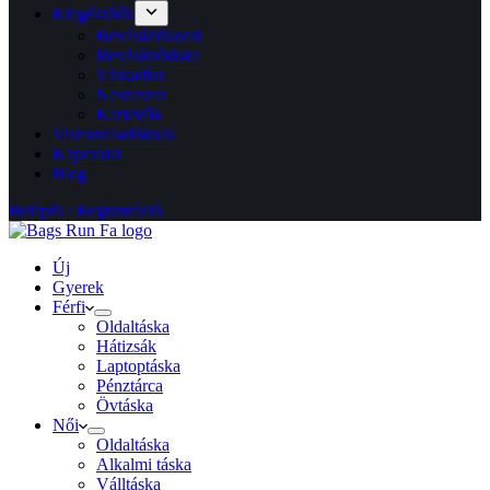
Kiegészítők
Bevásárlókocsi
Bevásárlótáska
Táskadísz
Neszeszer
Karkötők
Viszonteladóknak
Kapcsolat
Blog
Belépés / Regisztráció
Új
Gyerek
Férfi
Oldaltáska
Hátizsák
Laptoptáska
Pénztárca
Övtáska
Női
Oldaltáska
Alkalmi táska
Válltáska