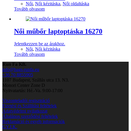
Női
,
Női kézitáska
,
Női oldaltáska
Tovább olvasom
Női műbőr laptoptáska 16270
Jelentkezzen be az árakhoz.
Női
,
Női kézitáska
Tovább olvasom
Run Fa Kft.
info@bags-runfa.eu
+36 70 8855905
1107 Budapest, Szállás utca 13. N3.
Monori Center Zone D
Nyitvatartás: Hé.-Va. 9:00-17:00
Viszonteladói regisztráció
Fizetési és Szállítási feltételek
Adatvédelmi nyilatkozat
Általános szerződési feltételek
Reklamáció és egyéb információk
GY.I.K.