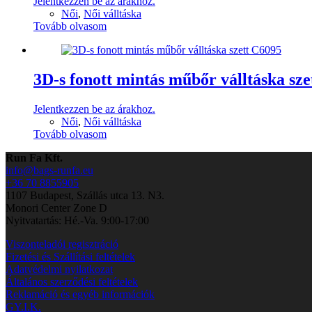
Jelentkezzen be az árakhoz.
Női
,
Női válltáska
Tovább olvasom
3D-s fonott mintás műbőr válltáska sz
Jelentkezzen be az árakhoz.
Női
,
Női válltáska
Tovább olvasom
Run Fa Kft.
info@bags-runfa.eu
+36 70 8855905
1107 Budapest, Szállás utca 13. N3.
Monori Center Zone D
Nyitvatartás: Hé.-Va. 9:00-17:00
Viszonteladói regisztráció
Fizetési és Szállítási feltételek
Adatvédelmi nyilatkozat
Általános szerződési feltételek
Reklamáció és egyéb információk
GY.I.K.