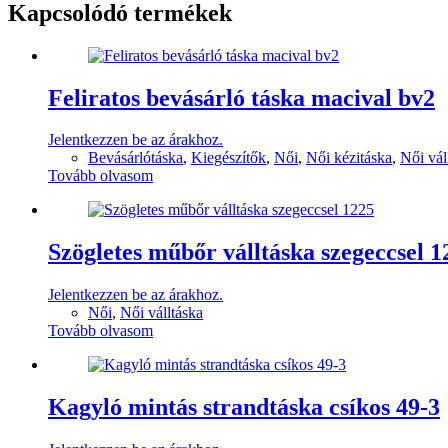
Kapcsolódó termékek
Feliratos bevásárló táska macival bv2
Jelentkezzen be az árakhoz.
Bevásárlótáska
,
Kiegészítők
,
Női
,
Női kézitáska
,
Női vál
Tovább olvasom
Szögletes műbőr válltáska szegeccsel 1
Jelentkezzen be az árakhoz.
Női
,
Női válltáska
Tovább olvasom
Kagyló mintás strandtáska csíkos 49-3