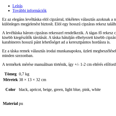
Leírás
További információk
Ez az elegáns levéltáska elöl cipzárral, tökéletes választás azoknak a
különleges megjelenést biztosít. Elöl egy hosszú cipzáras rekesz talá
A levéltáska három cipzáras rekesszel rendelkezik. A tágas fő rekesz 
kisebb kiegészítők tárolását. A táska hátulján elhelyezett kisebb cipzá
karabineres hosszú pánt lehetőséget ad a keresztpántos hordásra is.
Ez a táska remek választás irodai munkanapokra, üzleti megbeszélésekhe
minden szezonban.
A termékek mérése manuálisan történik, így +/- 1-2 cm eltérés előford
Tömeg
0,7 kg
Méretek
38 × 13 × 32 cm
Color
black, apricot, beige, green, light blue, pink, white
Material
pu