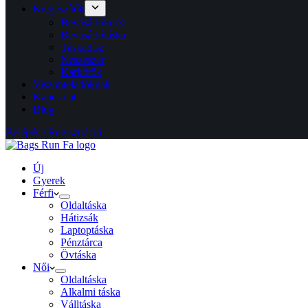
Kiegészítők
Bevásárlókocsi
Bevásárlótáska
Táskadísz
Neszeszer
Karkötők
Viszonteladóknak
Kapcsolat
Blog
Belépés / Regisztráció
Új
Gyerek
Férfi
Oldaltáska
Hátizsák
Laptoptáska
Pénztárca
Övtáska
Női
Oldaltáska
Alkalmi táska
Válltáska