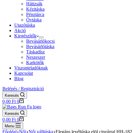
Hátizsák
Kézitáska
Pénztárca
Övtáska
Utazótáska
Akció
Kiegészítők
Bevásárlókocsi
Bevásárlótáska
Táskadísz
Neszeszer
Karkötők
Viszonteladóknak
Kapcsolat
Blog
Belépés / Regisztráció
Keresés
Shopping
0,00
Ft
0
cart
Keresés
Shopping
0,00
Ft
0
cart
Menu
Főoldal
Női
Női válltáska
Elegáns levéltáska elöl cipzárral HH-182