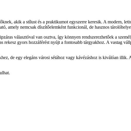
 nőknek, akik a stílust és a praktikumot egyszerre keresik. A modern, le
lható, amely nemcsak díszítőelemként funkcionál, de hasznos tárolóhelyet
cipzáras választóval van osztva, így könnyen rendszerezhetőek a személye
ras rekesz gyors hozzáférést nyújt a fontosabb tárgyakhoz. A vastag váll
z, de egy elegáns városi sétához vagy kávézáshoz is kiválóan illik. A k
ulhat.