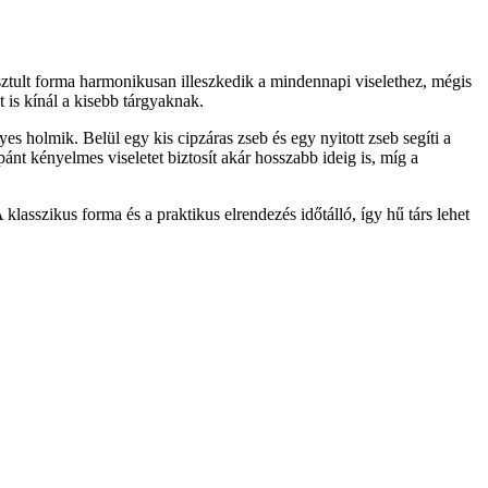
tisztult forma harmonikusan illeszkedik a mindennapi viselethez, mégis
 is kínál a kisebb tárgyaknak.
s holmik. Belül egy kis cipzáras zseb és egy nyitott zseb segíti a
pánt kényelmes viseletet biztosít akár hosszabb ideig is, míg a
lasszikus forma és a praktikus elrendezés időtálló, így hű társ lehet