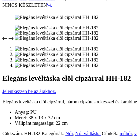
NINCS KÉSZLETEN
🔍
Elegáns levéltáska elöl cipzárral HH-182
Jelentkezzen be az árakhoz.
Elegáns levéltáska elöl cipzárral, három cipzáras rekesszel és karabin
Anyag: PU
Méret: 38 x 13 x 32 cm
Vállpánt magassága: 22 cm
Cikkszám:
HH-182
Kategóriák:
Női
,
Női válltáska
Címkék:
műbőr
,
v