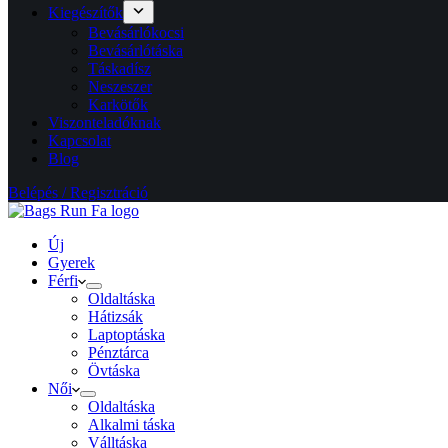
Kiegészítők
Bevásárlókocsi
Bevásárlótáska
Táskadísz
Neszeszer
Karkötők
Viszonteladóknak
Kapcsolat
Blog
Belépés / Regisztráció
Új
Gyerek
Férfi
Oldaltáska
Hátizsák
Laptoptáska
Pénztárca
Övtáska
Női
Oldaltáska
Alkalmi táska
Válltáska