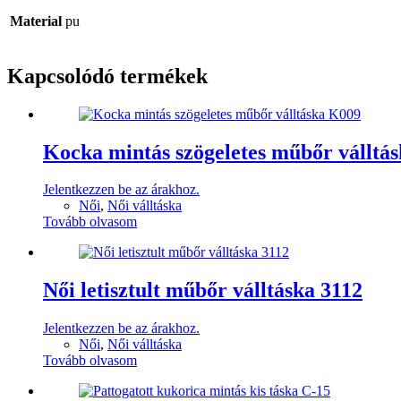
Material
pu
Kapcsolódó termékek
Kocka mintás szögeletes műbőr válltá
Jelentkezzen be az árakhoz.
Női
,
Női válltáska
Tovább olvasom
Női letisztult műbőr válltáska 3112
Jelentkezzen be az árakhoz.
Női
,
Női válltáska
Tovább olvasom