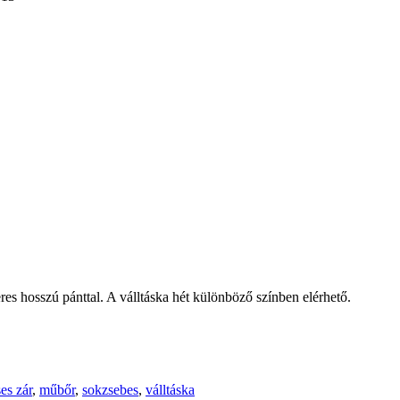
res hosszú pánttal. A válltáska hét különböző színben elérhető.
es zár
,
műbőr
,
sokzsebes
,
válltáska