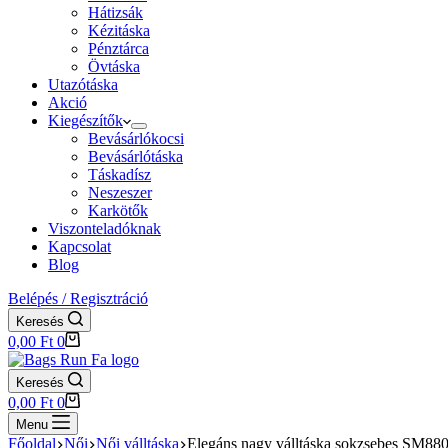
Hátizsák
Kézitáska
Pénztárca
Övtáska
Utazótáska
Akció
Kiegészítők
Bevásárlókocsi
Bevásárlótáska
Táskadísz
Neszeszer
Karkötők
Viszonteladóknak
Kapcsolat
Blog
Belépés / Regisztráció
Keresés
Shopping
0,00
Ft
0
cart
Keresés
Shopping
0,00
Ft
0
cart
Menu
Főoldal
Női
Női válltáska
Elegáns nagy válltáska sokzsebes SM88