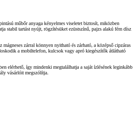
tapintású műbőr anyaga kényelmes viseletet biztosít, miközben
 stabil tartást nyújt, rögzítésüket ezüstszínű, pajzs alakú fém dísz
sz mágneses zárral könnyen nyitható és zárható, a középső cipzáras
ndoskodik a mobiltelefon, kulcsok vagy apró kiegészítők átlátható
ben elérhető, így mindenki megtalálhatja a saját ízlésének leginkább
ly vásárlóit megszólítja.