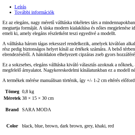
Leírás
További információk
Ez az elegáns, nagy méretű válltáska tökéletes társ a mindennapokban,
megtartja formáját. A táska modern kialakítása és nőies megjelenése id
emeli ki, amely elegáns részletként teszi egyedivé a modellt.
A válltáska három tágas rekesszel rendelkezik, amelyek kiválóan alka
rész pedig biztonságos helyet kínál az értékek számára. A belső térben
elrendezéséről. A hátoldalon elhelyezett cipzáras zseb gyors hozzáféré
Ez a sokzsebes, elegáns válltáska kiváló választás azoknak a nőknek, a
megfelelő árnyalatot. Nagykereskedelmi kínálatunkban ez a modell nép
A termékek mérése manuálisan történik, így +/- 1-2 cm eltérés előford
Tömeg
0,8 kg
Méretek
38 × 15 × 30 cm
Brand
SARA MODA
Color
black, blue, brown, dark brown, grey, khaki, red