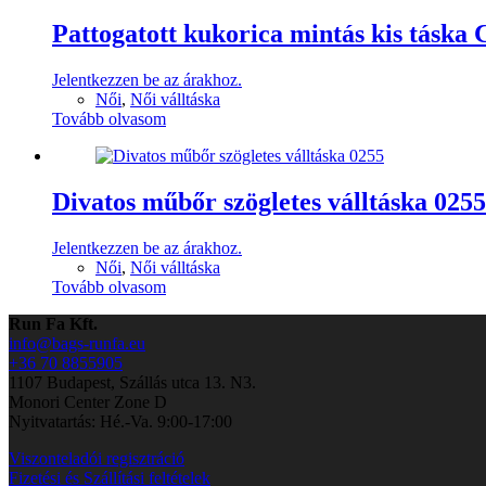
Pattogatott kukorica mintás kis táska 
Jelentkezzen be az árakhoz.
Női
,
Női válltáska
Tovább olvasom
Divatos műbőr szögletes válltáska 0255
Jelentkezzen be az árakhoz.
Női
,
Női válltáska
Tovább olvasom
Run Fa Kft.
info@bags-runfa.eu
+36 70 8855905
1107 Budapest, Szállás utca 13. N3.
Monori Center Zone D
Nyitvatartás: Hé.-Va. 9:00-17:00
Viszonteladói regisztráció
Fizetési és Szállítási feltételek