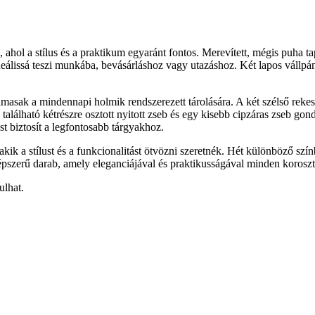
 ahol a stílus és a praktikum egyaránt fontos. Merevített, mégis puha 
eálissá teszi munkába, bevásárláshoz vagy utazáshoz. Két lapos vállpántja
lmasak a mindennapi holmik rendszerezett tárolására. A két szélső reke
 található kétrészre osztott nyitott zseb és egy kisebb cipzáras zseb go
st biztosít a legfontosabb tárgyakhoz.
kik a stílust és a funkcionalitást ötvözni szeretnék. Hét különböző szín
szerű darab, amely eleganciájával és praktikusságával minden korosztá
ulhat.