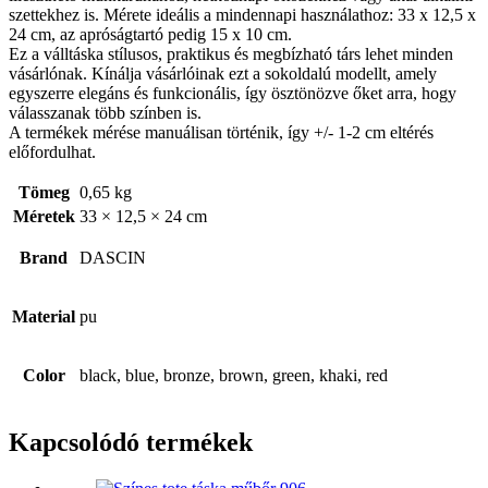
szettekhez is. Mérete ideális a mindennapi használathoz: 33 x 12,5 x
24 cm, az apróságtartó pedig 15 x 10 cm.
Ez a válltáska stílusos, praktikus és megbízható társ lehet minden
vásárlónak. Kínálja vásárlóinak ezt a sokoldalú modellt, amely
egyszerre elegáns és funkcionális, így ösztönözve őket arra, hogy
válasszanak több színben is.
A termékek mérése manuálisan történik, így +/- 1-2 cm eltérés
előfordulhat.
Tömeg
0,65 kg
Méretek
33 × 12,5 × 24 cm
Brand
DASCIN
Material
pu
Color
black, blue, bronze, brown, green, khaki, red
Kapcsolódó termékek