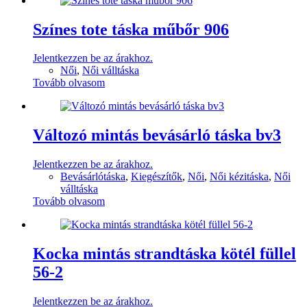
Színes tote táska műbőr 906
Jelentkezzen be az árakhoz.
Női
,
Női válltáska
Tovább olvasom
Változó mintás bevásárló táska bv3
Jelentkezzen be az árakhoz.
Bevásárlótáska
,
Kiegészítők
,
Női
,
Női kézitáska
,
Női
válltáska
Tovább olvasom
Kocka mintás strandtáska kötél füllel
56-2
Jelentkezzen be az árakhoz.