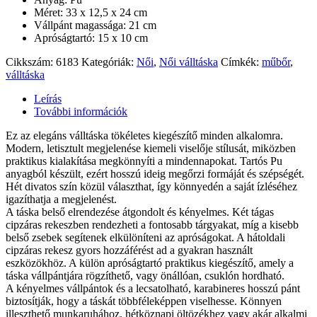
Méret: 33 x 12,5 x 24 cm
Vállpánt magassága: 21 cm
Apróságtartó: 15 x 10 cm
Cikkszám:
6183
Kategóriák:
Női
,
Női válltáska
Címkék:
műbőr
,
válltáska
Leírás
További információk
Ez az elegáns válltáska tökéletes kiegészítő minden alkalomra.
Modern, letisztult megjelenése kiemeli viselője stílusát, miközben
praktikus kialakítása megkönnyíti a mindennapokat. Tartós Pu
anyagból készült, ezért hosszú ideig megőrzi formáját és szépségét.
Hét divatos szín közül választhat, így könnyedén a saját ízléséhez
igazíthatja a megjelenést.
A táska belső elrendezése átgondolt és kényelmes. Két tágas
cipzáras rekeszben rendezheti a fontosabb tárgyakat, míg a kisebb
belső zsebek segítenek elkülöníteni az apróságokat. A hátoldali
cipzáras rekesz gyors hozzáférést ad a gyakran használt
eszközökhöz. A külön apróságtartó praktikus kiegészítő, amely a
táska vállpántjára rögzíthető, vagy önállóan, csuklón hordható.
A kényelmes vállpántok és a lecsatolható, karabineres hosszú pánt
biztosítják, hogy a táskát többféleképpen viselhesse. Könnyen
illeszthető munkaruhához, hétköznapi öltözékhez vagy akár alkalmi