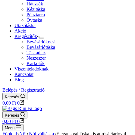
Hátizsák
Kézitáska
Pénztárca
Övtáska
Utazótáska
Akció
Kiegészítők
Bevásárlókocsi
Bevásárlótáska
Táskadísz
Neszeszer
Karkötők
Viszonteladóknak
Kapcsolat
Blog
Belépés / Regisztráció
Keresés
Shopping
0,00
Ft
0
cart
Keresés
Shopping
0,00
Ft
0
cart
Menu
Főoldal
Női
Női válltáska
Elegáns válltáska kis apróságtartóval