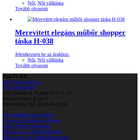
Női
,
Női válltáska
Tovább olvasom
Merevített elegáns műbőr shopper
táska H-038
Jelentkezzen be az árakhoz.
Női
,
Női válltáska
Tovább olvasom
Run Fa Kft.
info@bags-runfa.eu
+36 70 8855905
1107 Budapest, Szállás utca 13. N3.
Monori Center Zone D
Nyitvatartás: Hé.-Va. 9:00-17:00
Viszonteladói regisztráció
Fizetési és Szállítási feltételek
Adatvédelmi nyilatkozat
Általános szerződési feltételek
Reklamáció és egyéb információk