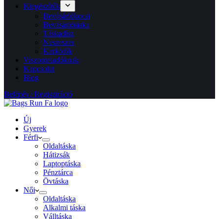
Kiegészítők
Bevásárlókocsi
Bevásárlótáska
Táskadísz
Neszeszer
Karkötők
Viszonteladóknak
Kapcsolat
Blog
Belépés / Regisztráció
Új
Gyerek
Férfi
Oldaltáska
Hátizsák
Laptoptáska
Pénztárca
Övtáska
Női
Oldaltáska
Alkalmi táska
Válltáska