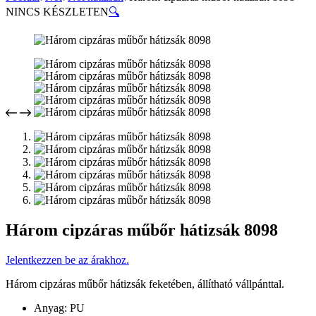
NINCS KÉSZLETEN
🔍
Három cipzáras műbőr hátizsák 8098
Jelentkezzen be az árakhoz.
Három cipzáras műbőr hátizsák feketében, állítható vállpánttal.
Anyag: PU