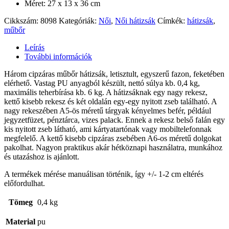
Méret: 27 x 13 x 36 cm
Cikkszám:
8098
Kategóriák:
Női
,
Női hátizsák
Címkék:
hátizsák
,
műbőr
Leírás
További információk
Három cipzáras műbőr hátizsák, letisztult, egyszerű fazon, feketében
elérhető. Vastag PU anyagból készült, nettó súlya kb. 0,4 kg,
maximális teherbírása kb. 6 kg. A hátizsáknak egy nagy rekesz,
kettő kisebb rekesz és két oldalán egy-egy nyitott zseb található. A
nagy rekeszében A5-ös méretű tárgyak kényelmes befér, például
jegyzetfüzet, pénztárca, vizes palack. Ennek a rekesz belső falán egy
kis nyitott zseb látható, ami kártyatartónak vagy mobiltelefonnak
megfelelő. A kettő kisebb cipzáras zsebében A6-os méretű dolgokat
pakolhat. Nagyon praktikus akár hétköznapi használatra, munkához
és utazáshoz is ajánlott.
A termékek mérése manuálisan történik, így +/- 1-2 cm eltérés
előfordulhat.
Tömeg
0,4 kg
Material
pu