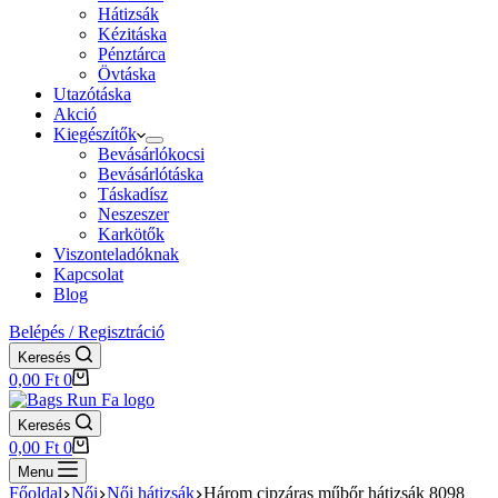
Hátizsák
Kézitáska
Pénztárca
Övtáska
Utazótáska
Akció
Kiegészítők
Bevásárlókocsi
Bevásárlótáska
Táskadísz
Neszeszer
Karkötők
Viszonteladóknak
Kapcsolat
Blog
Belépés / Regisztráció
Keresés
Shopping
0,00
Ft
0
cart
Keresés
Shopping
0,00
Ft
0
cart
Menu
Főoldal
Női
Női hátizsák
Három cipzáras műbőr hátizsák 8098