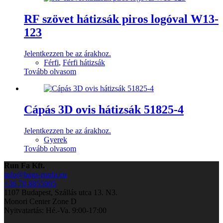
RF szövet hátizsák piros logóval W13-
123
Jelentkezzen be az árakhoz.
Férfi
,
Férfi hátizsák
Tovább olvasom
Cápás 3D ovis hátizsák 51825-4
Jelentkezzen be az árakhoz.
Gyerek
Tovább olvasom
Run Fa Kft.
info@bags-runfa.eu
+36 70 8855905
1107 Budapest, Szállás utca 13. N3.
Monori Center Zone D
Nyitvatartás: Hé.-Va. 9:00-17:00