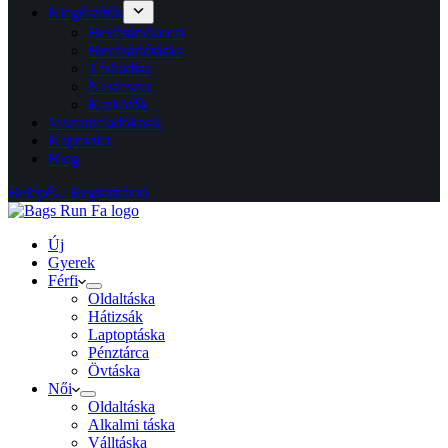
Kiegészítők
Bevásárlókocsi
Bevásárlótáska
Táskadísz
Neszeszer
Karkötők
Viszonteladóknak
Kapcsolat
Blog
Belépés / Regisztráció
Új
Gyerek
Férfi
Oldaltáska
Hátizsák
Laptoptáska
Pénztárca
Övtáska
Női
Oldaltáska
Alkalmi táska
Válltáska