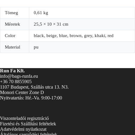
Tömeg
0,61 kg
Méretek
25,5 × 10 × 31 cm
Color
black, beige, blue, brown, grey, khaki, red
Material
pu
Run Fa Kft.
info@bags-runfa.eu
+36 70 8855905
1107 Budapest, Szállás utca 13. N3.
Monori Center Zone D
Nyitvatartás: Hé.-Va. 9:00-17:00
Viszonteladói regisztráció
Fizetési és Szállítási feltételek
Adatvédelmi nyilatkozat
Általános szerződési feltételek