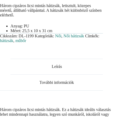
Három cipzáros licsi mintás hátizsák, letisztult, közepes
méretű, állítható vállpánttal. A hátizsák hét különböző színben
elérhető.
Anyag: PU
Méret: 25,5 x 10 x 31 cm
Cikkszám:
DL-1199
Kategóriák:
Női
,
Női hátizsák
Címkék:
hátizsák
,
műbőr
Leírás
További információk
Három cipzáros licsi mintás hátizsák. Ez a hátizsák ideális választás
lehet mindennapi használatra, legyen szó munkáról, iskoláról vagy