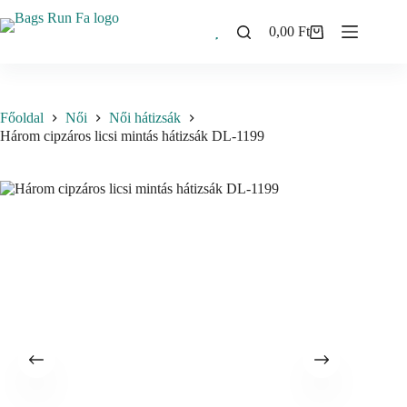
Skip
to
0,00
Ft
Shopping
content
cart
Főoldal
Női
Női hátizsák
Három cipzáros licsi mintás hátizsák DL-1199