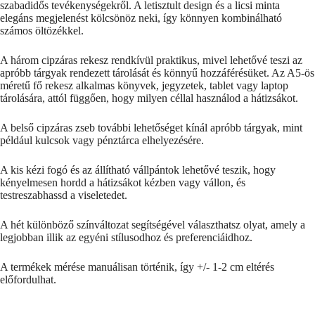
szabadidős tevékenységekről. A letisztult design és a licsi minta
elegáns megjelenést kölcsönöz neki, így könnyen kombinálható
számos öltözékkel.
A három cipzáras rekesz rendkívül praktikus, mivel lehetővé teszi az
apróbb tárgyak rendezett tárolását és könnyű hozzáférésüket. Az A5-ös
méretű fő rekesz alkalmas könyvek, jegyzetek, tablet vagy laptop
tárolására, attól függően, hogy milyen céllal használod a hátizsákot.
A belső cipzáras zseb további lehetőséget kínál apróbb tárgyak, mint
például kulcsok vagy pénztárca elhelyezésére.
A kis kézi fogó és az állítható vállpántok lehetővé teszik, hogy
kényelmesen hordd a hátizsákot kézben vagy vállon, és
testreszabhassd a viseletedet.
A hét különböző színváltozat segítségével választhatsz olyat, amely a
legjobban illik az egyéni stílusodhoz és preferenciáidhoz.
A termékek mérése manuálisan történik, így +/- 1-2 cm eltérés
előfordulhat.