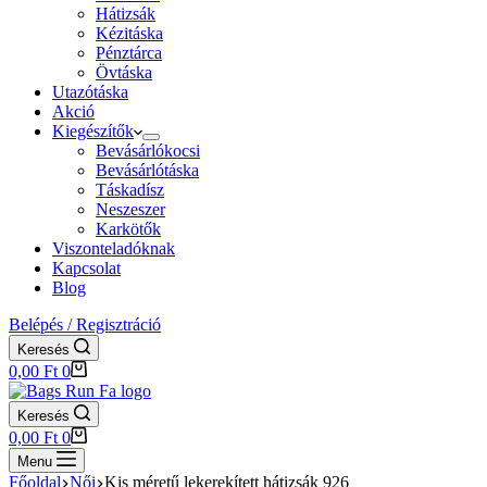
Hátizsák
Kézitáska
Pénztárca
Övtáska
Utazótáska
Akció
Kiegészítők
Bevásárlókocsi
Bevásárlótáska
Táskadísz
Neszeszer
Karkötők
Viszonteladóknak
Kapcsolat
Blog
Belépés / Regisztráció
Keresés
Shopping
0,00
Ft
0
cart
Keresés
Shopping
0,00
Ft
0
cart
Menu
Főoldal
Női
Kis méretű lekerekített hátizsák 926