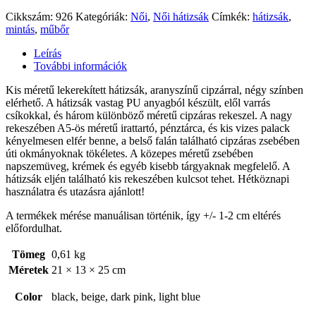
Cikkszám:
926
Kategóriák:
Női
,
Női hátizsák
Címkék:
hátizsák
,
mintás
,
műbőr
Leírás
További információk
Kis méretű lekerekített hátizsák, aranyszínű cipzárral, négy színben
elérhető. A hátizsák vastag PU anyagból készült, elől varrás
csíkokkal, és három különböző méretű cipzáras rekeszel. A nagy
rekeszében A5-ös méretű irattartó, pénztárca, és kis vizes palack
kényelmesen elfér benne, a belső falán található cipzáras zsebében
úti okmányoknak tökéletes. A közepes méretű zsebében
napszemüveg, krémek és egyéb kisebb tárgyaknak megfelelő. A
hátizsák eljén található kis rekeszében kulcsot tehet. Hétköznapi
használatra és utazásra ajánlott!
A termékek mérése manuálisan történik, így +/- 1-2 cm eltérés
előfordulhat.
Tömeg
0,61 kg
Méretek
21 × 13 × 25 cm
Color
black, beige, dark pink, light blue