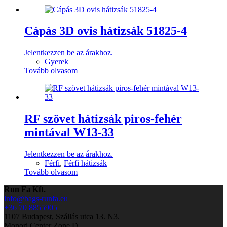
Cápás 3D ovis hátizsák 51825-4
Jelentkezzen be az árakhoz.
Gyerek
Tovább olvasom
RF szövet hátizsák piros-fehér
mintával W13-33
Jelentkezzen be az árakhoz.
Férfi
,
Férfi hátizsák
Tovább olvasom
Run Fa Kft.
info@bags-runfa.eu
+36 70 8855905
1107 Budapest, Szállás utca 13. N3.
Monori Center Zone D