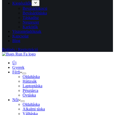
Kiegészítők
Bevásárlókocsi
Bevásárlótáska
Táskadísz
Neszeszer
Karkötők
Viszonteladóknak
Kapcsolat
Blog
Belépés / Regisztráció
Új
Gyerek
Férfi
Oldaltáska
Hátizsák
Laptoptáska
Pénztárca
Övtáska
Női
Oldaltáska
Alkalmi táska
Válltáska