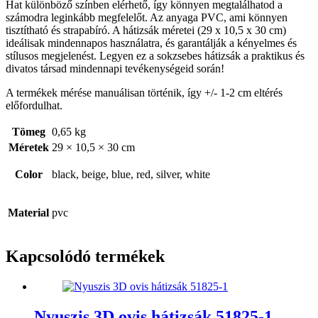
Hat különböző színben elérhető, így könnyen megtalálhatod a
számodra leginkább megfelelőt. Az anyaga PVC, ami könnyen
tisztítható és strapabíró. A hátizsák méretei (29 x 10,5 x 30 cm)
ideálisak mindennapos használatra, és garantálják a kényelmes és
stílusos megjelenést. Legyen ez a sokzsebes hátizsák a praktikus és
divatos társad mindennapi tevékenységeid során!
A termékek mérése manuálisan történik, így +/- 1-2 cm eltérés
előfordulhat.
Tömeg
0,65 kg
Méretek
29 × 10,5 × 30 cm
Color
black, beige, blue, red, silver, white
Material
pvc
Kapcsolódó termékek
Nyuszis 3D ovis hátizsák 51825-1