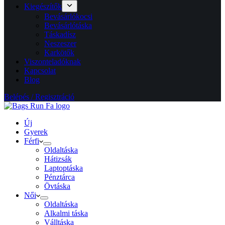
Kiegészítők
Bevásárlókocsi
Bevásárlótáska
Táskadísz
Neszeszer
Karkötők
Viszonteladóknak
Kapcsolat
Blog
Belépés / Regisztráció
Új
Gyerek
Férfi
Oldaltáska
Hátizsák
Laptoptáska
Pénztárca
Övtáska
Női
Oldaltáska
Alkalmi táska
Válltáska