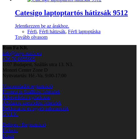
Catesigo laptoptartós hátizsák 9512
Jelentkezzen be az árakhoz.
Férfi
,
Férfi hátizsák
,
Férfi laptoptáska
Tovább olvasom
Run Fa Kft.
info@bags-runfa.eu
+36 70 8855905
1107 Budapest, Szállás utca 13. N3.
Monori Center Zone D
Nyitvatartás: Hé.-Va. 9:00-17:00
Viszonteladói regisztráció
Fizetési és Szállítási feltételek
Adatvédelmi nyilatkozat
Általános szerződési feltételek
Reklamáció és egyéb információk
GY.I.K.
Belépés / Regisztráció
Fiókom
Kosár