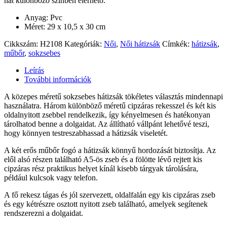
hat különböző színben elérhető.
Anyag: Pvc
Méret: 29 x 10,5 x 30 cm
Cikkszám:
H2108
Kategóriák:
Női
,
Női hátizsák
Címkék:
hátizsák
,
műbőr
,
sokzsebes
Leírás
További információk
A közepes méretű sokzsebes hátizsák tökéletes választás mindennapi
használatra. Három különböző méretű cipzáras rekesszel és két kis
oldalnyitott zsebbel rendelkezik, így kényelmesen és hatékonyan
tárolhatod benne a dolgaidat. Az állítható vállpánt lehetővé teszi,
hogy könnyen testreszabhassad a hátizsák viseletét.
A két erős műbőr fogó a hátizsák könnyű hordozását biztosítja. Az
elől alsó részen található A5-ös zseb és a fölötte lévő rejtett kis
cipzáras rész praktikus helyet kínál kisebb tárgyak tárolására,
például kulcsok vagy telefon.
A fő rekesz tágas és jól szervezett, oldalfalán egy kis cipzáras zseb
és egy kétrészre osztott nyitott zseb található, amelyek segítenek
rendszerezni a dolgaidat.