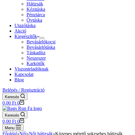
Hátizsák
Kézitáska
Pénztárca
Övtáska
Utazótáska
Akció
Kiegészítők
Bevásárlókocsi
Bevásárlótáska
Táskadísz
Neszeszer
Karkötők
Viszonteladóknak
Kapcsolat
Blog
Belépés / Regisztráció
Keresés
Shopping
0,00
Ft
0
cart
Keresés
Shopping
0,00
Ft
0
cart
Menu
Főoldal
Női
Női hátizsák
Közepes méretű sokzsebes hátizsák