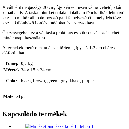
A vállpánt magassága 20 cm, így kényelmesen vállra vehető, akár
kabátban is. A táska mindkét oldalán található fém karikák lehetővé
teszik a műbőr állítható hosszú pánt felhelyezését, amely lehetővé
teszi a különböző hordási módokat és testreszabást.
Összességében ez a válltáska praktikus és stílusos választás lehet
mindennapi használatra.
A termékek mérése manuálisan történik, így +/- 1-2 cm eltérés
előfordulhat.
Tömeg
0,7 kg
Méretek
34 × 15 × 24 cm
Color
black, brown, green, grey, khaki, purple
Material
pu
Kapcsolódó termékek