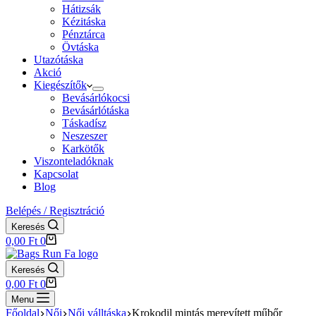
Hátizsák
Kézitáska
Pénztárca
Övtáska
Utazótáska
Akció
Kiegészítők
Bevásárlókocsi
Bevásárlótáska
Táskadísz
Neszeszer
Karkötők
Viszonteladóknak
Kapcsolat
Blog
Belépés / Regisztráció
Keresés
Shopping
0,00
Ft
0
cart
Keresés
Shopping
0,00
Ft
0
cart
Menu
Főoldal
Női
Női válltáska
Krokodil mintás merevített műbőr