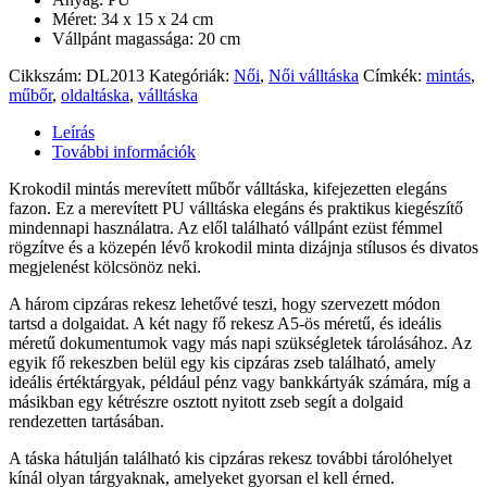
Méret: 34 x 15 x 24 cm
Vállpánt magassága: 20 cm
Cikkszám:
DL2013
Kategóriák:
Női
,
Női válltáska
Címkék:
mintás
,
műbőr
,
oldaltáska
,
válltáska
Leírás
További információk
Krokodil mintás merevített műbőr válltáska, kifejezetten elegáns
fazon. Ez a merevített PU válltáska elegáns és praktikus kiegészítő
mindennapi használatra. Az elől található vállpánt ezüst fémmel
rögzítve és a közepén lévő krokodil minta dizájnja stílusos és divatos
megjelenést kölcsönöz neki.
A három cipzáras rekesz lehetővé teszi, hogy szervezett módon
tartsd a dolgaidat. A két nagy fő rekesz A5-ös méretű, és ideális
méretű dokumentumok vagy más napi szükségletek tárolásához. Az
egyik fő rekeszben belül egy kis cipzáras zseb található, amely
ideális értéktárgyak, például pénz vagy bankkártyák számára, míg a
másikban egy kétrészre osztott nyitott zseb segít a dolgaid
rendezetten tartásában.
A táska hátulján található kis cipzáras rekesz további tárolóhelyet
kínál olyan tárgyaknak, amelyeket gyorsan el kell érned.