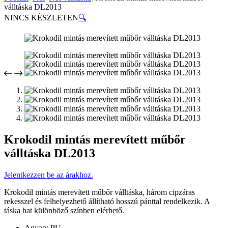
válltáska DL2013
NINCS KÉSZLETEN
🔍
Krokodil mintás merevített műbőr
válltáska DL2013
Jelentkezzen be az árakhoz.
Krokodil mintás merevített műbőr válltáska, három cipzáras
rekesszel és felhelyezhető állítható hosszú pánttal rendelkezik. A
táska hat különböző színben elérhető.
Anyag: PU