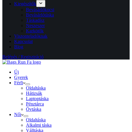
Kiegészítők
Bevásárlókocsi
Bevásárlótáska
Táskadísz
Neszeszer
Karkötők
Viszonteladóknak
Kapcsolat
Blog
Belépés / Regisztráció
Új
Gyerek
Férfi
Oldaltáska
Hátizsák
Laptoptáska
Pénztárca
Övtáska
Női
Oldaltáska
Alkalmi táska
Válltáska