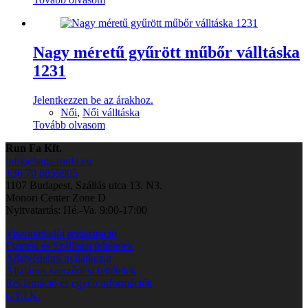
Nagy méretű gyűrött műbőr válltáska
1231
Jelentkezzen be az árakhoz.
Női
,
Női válltáska
Tovább olvasom
Run Fa Kft.
info@bags-runfa.eu
+36 70 8855905
1107 Budapest, Szállás utca 13. N3.
Monori Center Zone D
Nyitvatartás: Hé.-Va. 9:00-17:00
Viszonteladói regisztráció
Fizetési és Szállítási feltételek
Adatvédelmi nyilatkozat
Általános szerződési feltételek
Reklamáció és egyéb információk
GY.I.K.