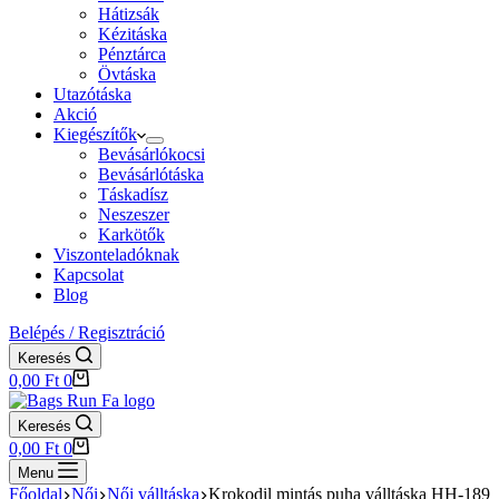
Hátizsák
Kézitáska
Pénztárca
Övtáska
Utazótáska
Akció
Kiegészítők
Bevásárlókocsi
Bevásárlótáska
Táskadísz
Neszeszer
Karkötők
Viszonteladóknak
Kapcsolat
Blog
Belépés / Regisztráció
Keresés
Shopping
0,00
Ft
0
cart
Keresés
Shopping
0,00
Ft
0
cart
Menu
Főoldal
Női
Női válltáska
Krokodil mintás puha válltáska HH-189