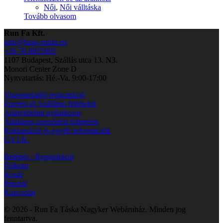
Női
,
Női válltáska
Tovább olvasom
Run Fa Kft.
info@bags-runfa.eu
+36 70 8855905
1107 Budapest, Szállás utca 13. N3.
Monori Center Zone D
Nyitvatartás: Hé.-Va. 9:00-17:00
Viszonteladói regisztráció
Fizetési és Szállítási feltételek
Adatvédelmi nyilatkozat
Általános szerződési feltételek
Reklamáció és egyéb információk
GY.I.K.
Belépés / Regisztráció
Fiókom
Kosár
Pénztár
Kapcsolat
© 2026 - Run Fa Táska Nagyker Webáruház. Minden jog
fenntartva.