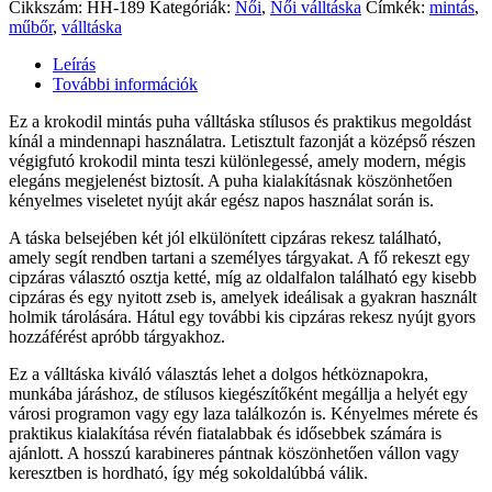
Cikkszám:
HH-189
Kategóriák:
Női
,
Női válltáska
Címkék:
mintás
,
műbőr
,
válltáska
Leírás
További információk
Ez a krokodil mintás puha válltáska stílusos és praktikus megoldást
kínál a mindennapi használatra. Letisztult fazonját a középső részen
végigfutó krokodil minta teszi különlegessé, amely modern, mégis
elegáns megjelenést biztosít. A puha kialakításnak köszönhetően
kényelmes viseletet nyújt akár egész napos használat során is.
A táska belsejében két jól elkülönített cipzáras rekesz található,
amely segít rendben tartani a személyes tárgyakat. A fő rekeszt egy
cipzáras választó osztja ketté, míg az oldalfalon található egy kisebb
cipzáras és egy nyitott zseb is, amelyek ideálisak a gyakran használt
holmik tárolására. Hátul egy további kis cipzáras rekesz nyújt gyors
hozzáférést apróbb tárgyakhoz.
Ez a válltáska kiváló választás lehet a dolgos hétköznapokra,
munkába járáshoz, de stílusos kiegészítőként megállja a helyét egy
városi programon vagy egy laza találkozón is. Kényelmes mérete és
praktikus kialakítása révén fiatalabbak és idősebbek számára is
ajánlott. A hosszú karabineres pántnak köszönhetően vállon vagy
keresztben is hordható, így még sokoldalúbbá válik.