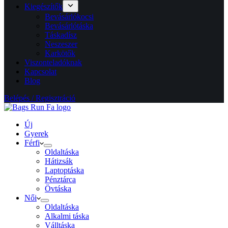
Kiegészítők
Bevásárlókocsi
Bevásárlótáska
Táskadísz
Neszeszer
Karkötők
Viszonteladóknak
Kapcsolat
Blog
Belépés / Regisztráció
Új
Gyerek
Férfi
Oldaltáska
Hátizsák
Laptoptáska
Pénztárca
Övtáska
Női
Oldaltáska
Alkalmi táska
Válltáska